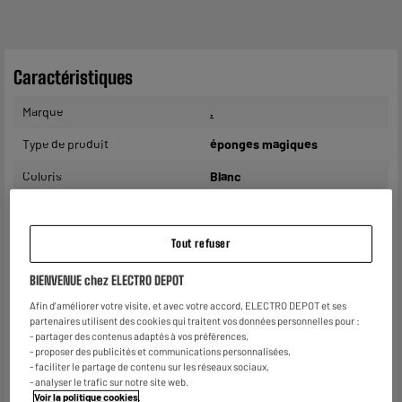
Caractéristiques
Marque
.
Type de produit
éponges magiques
Coloris
Blanc
Matière principale
NC
Dimensions produit
H 11 cm x L 4 cm x P 6 cm
Tout refuser
Dimensions colis
H 16 cm x L 4 cm x P 9 cm
BIENVENUE chez ELECTRO DEPOT
Caractéristiques
Pour gommer les traces et
Afin d'améliorer votre visite, et avec votre accord, ELECTRO DEPOT et ses
partenaires utilisent des cookies qui traitent vos données personnelles pour :
complémentaires
salissures sur tout support
- partager des contenus adaptés à vos préférences,
par un léger frottement. Il
- proposer des publicités et communications personnalisées,
suffit de mouiller l'éponge
- faciliter le partage de contenu sur les réseaux sociaux,
gomme avec de l'eau, de
- analyser le trafic sur notre site web.
frotter légèrement et
Voir la politique cookies
.