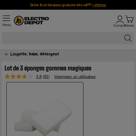
Drive 1h et livraison gratuite dès 49
+ d'infos
€90
Menu
Compte
Panier
Lingette, balai, détergent
Lot de 3 éponges gommes magiques
3.8
(91)
Interrogez un utilisateur
Lire
91
avis.
Lien
sur
la
même
page.