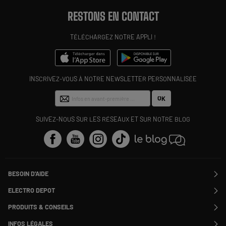
RESTONS EN CONTACT
TÉLÉCHARGEZ NOTRE APPLI !
INSCRIVEZ-VOUS À NOTRE NEWSLETTER PERSONNALISÉE
OK
SUIVEZ-NOUS SUR LES RÉSEAUX ET SUR NOTRE BLOG
BESOIN D'AIDE
Contactez-nous
ELECTRO DEPOT
Suivre ma commande
Modifier ou annuler ma commande
PRODUITS & CONSEILS
SAV
Qui sommes nous ?
Nos marques
Payer en plusieurs fois
INFOS LÉGALES
Rejoignez-nous !