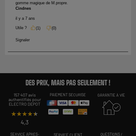
DES PRIX, MAIS PAS SEULEMENT !
157 407 avis
PAIEMENT SÉCURISÉ
GARANTIE À VIE
authentifiés pour
ELECTRO DEPOT
★★★★★
★★★★★
4,3
SERVICE APRÈS-
QUESTIONS /
SERVICE CLIENT