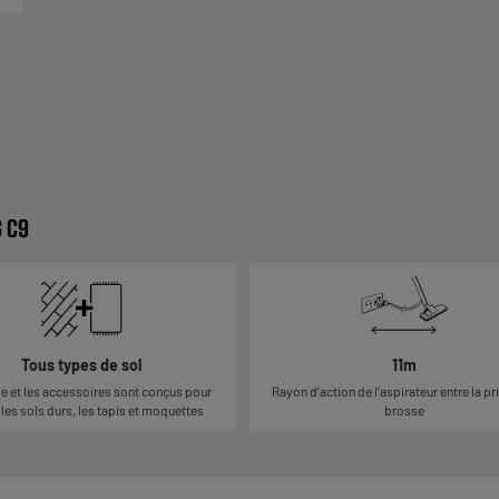
G C9
Tous types de sol
11m
e et les accessoires sont conçus pour
Rayon d’action de l’aspirateur entre la pri
 les sols durs, les tapis et moquettes
brosse