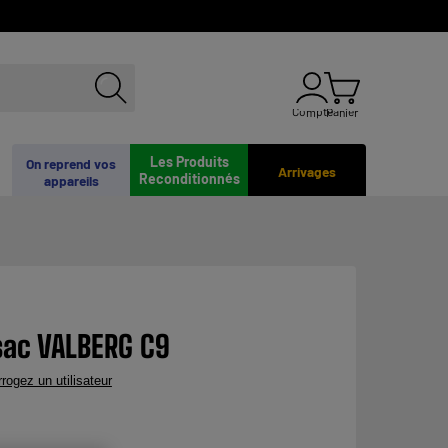
Compte
Panier
Les Produits
On reprend vos
Arrivages
Reconditionnés
appareils
sac VALBERG C9
rrogez un utilisateur