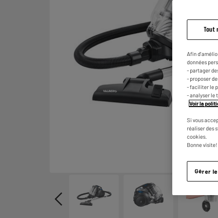
Tout 
Afin d'amélio
données pers
- partager de
- proposer d
- faciliter l
- analyser le 
Voir la poli
Si vous accep
réaliser des 
cookies.
Bonne visite!
Gérer l