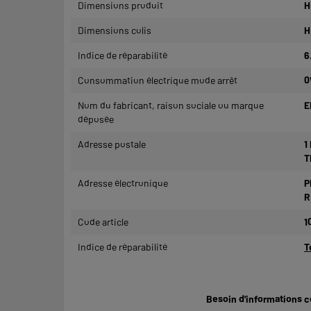
Dimensions produit
H
Dimensions colis
H
Indice de réparabilité
6
Consommation électrique mode arrêt
0
Nom du fabricant, raison sociale ou marque
E
déposée
Adresse postale
1
T
Adresse électronique
P
R
Code article
1
Indice de réparabilité
T
Besoin d'informations 