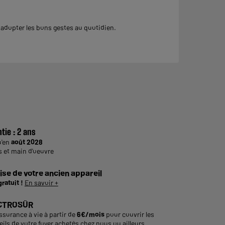
dopter les bons gestes au quotidien.
tie :
2 ans
u'en
août 2028
s et main d'oeuvre
ise de votre ancien appareil
gratuit !
En savoir +
CTROSÛR
ssurance à vie à partir de
6€/mois
pour couvrir les
ils de votre foyer achetés chez nous ou ailleurs.