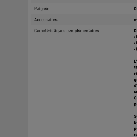
Poignée
O
Accessoires.
m
Caractéristiques complémentaires
D
•
•
•
L
t
r
g
d
s
C
p
S
b
p
r