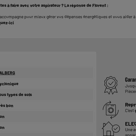
tes à faire avec votre aspirateur ? La réponse de Florent :
compagne pour mieux gérer vos dépenses énergétiques et vous aider à a
quez-ici
ALBERG
Garan
yclonique
Jusq
Pièce
ous types de sols
Repr
rès bon
C'est
on
ELE
on
Une a
appare