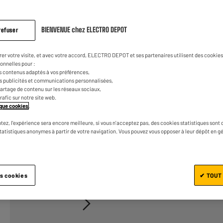
sur
la
1
€
74
Dont
même
page.
BIENVENUE chez ELECTRO DEPOT
refuser
rer votre visite, et avec votre accord, ELECTRO DEPOT et ses partenaires utilisent des cookies 
onnelles pour :
s contenus adaptés à vos préférences,
es publicités et communications personnalisées,
e partage de contenu sur les réseaux sociaux,
trafic sur notre site web.
tique cookies
.
Ajouter au panier
tez, l'expérience sera encore meilleure, si vous n'acceptez pas, des cookies statistiques sont 
statistiques anonymes à partir de votre navigation. Vous pouvez vous opposer à leur dépôt en g
1/3
es cookies
✔ TOUT