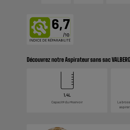
6,7
Découvrez notre Aspirateur sans sac VALBER
1,4L
Capacité du réservoir
La bross
aspirer