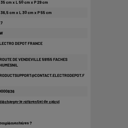
 35 cm x L 50 cm x P 29 cm
 36,5 cm x L 30 cm x P 55 cm
.7
W
LECTRO DEPOT FRANCE
 ROUTE DE VENDEVILLE 59155 FACHES
HUMESNIL
RODUCTSUPPORT@CONTACT.ELECTRODEPOT.F
0000836
élécharger le référentiel de calcul
complémentaires ?