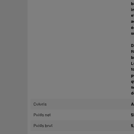
b
i
e
a
é
s
D
f
b
L
t
p
q
s
d
Coloris
A
Poids net
5
Poids brut
5