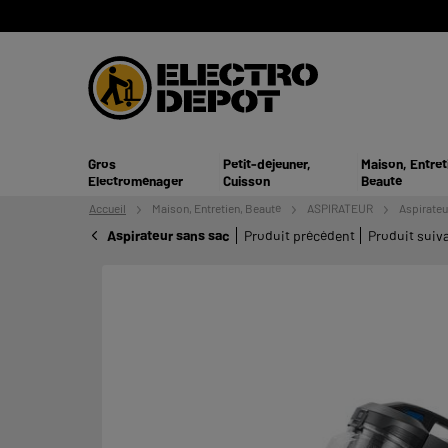
Gros
Petit-déjeuner,
Maison, Entret
Electroménager
Cuisson
Beauté
Accueil
Maison, Entretien,
Beauté
ASPIRATEUR
Aspirateu
Aspirateur sans sac
Produit précédent
Produit suiv