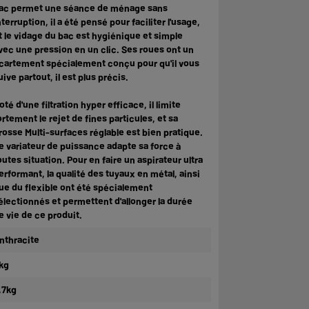
ac permet une séance de ménage sans
nterruption, il a été pensé pour faciliter l'usage,
t le vidage du bac est hygiénique et simple
vec une pression en un clic. Ses roues ont un
cartement spécialement conçu pour qu'il vous
uive partout, il est plus précis.
oté d'une filtration hyper efficace, il limite
ortement le rejet de fines particules, et sa
rosse Multi-surfaces réglable est bien pratique.
e variateur de puissance adapte sa force à
outes situation. Pour en faire un aspirateur ultra
erformant, la qualité des tuyaux en métal, ainsi
ue du flexible ont été spécialement
électionnés et permettent d'allonger la durée
e vie de ce produit.
nthracite
kg
,7kg