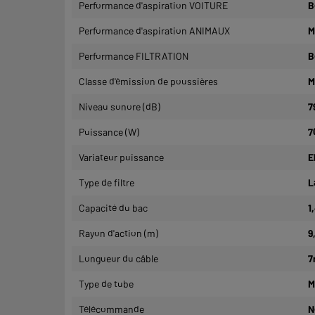
Performance d'aspiration VOITURE
B
Performance d'aspiration ANIMAUX
M
Performance FILTRATION
B
Classe d'émission de poussières
M
Niveau sonore (dB)
7
Puissance (W)
7
Variateur puissance
E
Type de filtre
L
Capacité du bac
1
Rayon d'action (m)
9
Longueur du câble
7
Type de tube
M
Télécommande
N