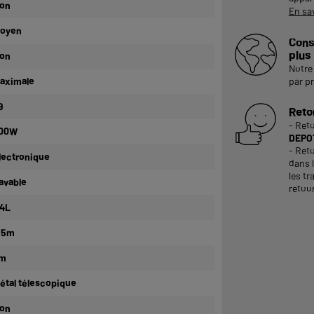
on
En sa
oyen
Cons
plus
on
Notre 
aximale
par p
9
Reto
- Ret
00W
DEPOT
- Reto
lectronique
dans 
les tr
avable
retour
,4L
,5m
m
étal télescopique
on