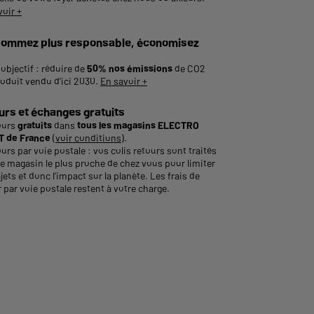
voir +
ommez plus responsable, économisez
objectif : réduire de
50% nos émissions
de CO2
roduit vendu d'ici 2030.
En savoir +
urs et échanges gratuits
ours
gratuits
dans
tous les magasins ELECTRO
 de France
(
voir conditions
).
urs par voie postale : vos colis retours sont traités
le magasin le plus proche de chez vous pour limiter
ajets et donc l’impact sur la planète. Les frais de
 par voie postale restent à votre charge.