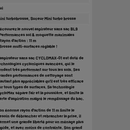
ui
ini turbobrosse, Suceur Mini turbo brosse
écouvrez le nouvel aspirateur sans sac BL9
 Performances sol & moquette maximales
 Rayon d'action : 11 m
 Brosse multi-surfaces réglable !
'aspirateur sans sac CYCLOMAX-01 est doté de
echnologies cycloniques avancées, qui le
endent très performant sur tous les sols. Ses
randes performances de nettoyage sont
'autant plus appréciables qu'il est très efficace
ur tous types de surfaces. Sa technologie
ycloMax sépare l'air et la poussière, et limite la
erte d'aspiration malgré le remplissage du bac.
on énorme rayon d'action de 11 m limite le
esoin de débrancher et rebrancher la prise, il
ermet une grande liberté pour un ménage plus
apide, et avec moins de contrainte. Son grand