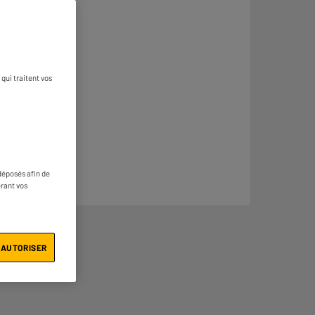
qui traitent vos
déposés afin de
érant vos
 AUTORISER