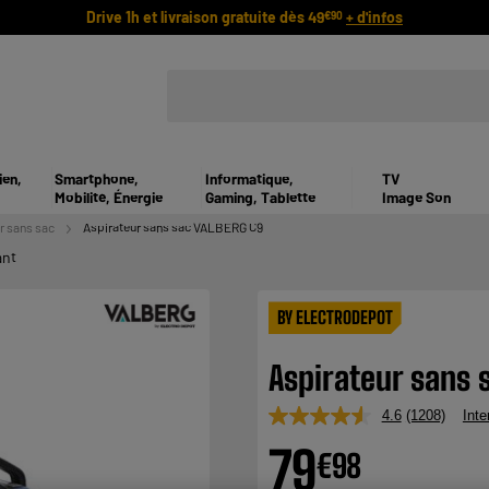
Drive 1h et livraison gratuite dès 49
+ d'infos
€90
ien,
Smartphone,
Informatique,
TV
Mobilité, Énergie
Gaming, Tablette
Image Son
r sans sac
Aspirateur sans sac VALBERG C9
ant
BY ELECTRODEPOT
Aspirateur sans 
4.6
(1208)
Inte
Lire
1208
79
€
98
avis.
Lien