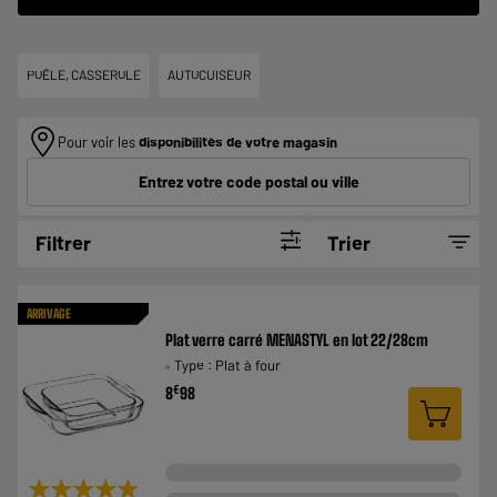
POÊLE, CASSEROLE
AUTOCUISEUR
Pour voir les
disponibilités de votre magasin
Entrez votre code postal ou ville
Filtrer
Trier
ARRIVAGE
Plat verre carré MENASTYL en lot 22/28cm
Type : Plat à four
€
8
98
★★★★★
★★★★★