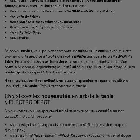
des assiettes
creuses
et
plates
en
céramique
,
porcelaine
blanche
ou
faïence
, des
verres
, des
bols
et des
tasses
à café ;
des couverts, comme des couteaux de
table
en
acier
inoxydable ;
des
sets
de
table
;
des
plats
à four
, de
service
et des
saladiers
;
des
casseroles
, des poêles et
cocottes
;
des
lots
de
boîtes
;
des
carafes
.
Selon vos
envies
, vous pouvez opter pour une
vaisselle
de
couleur
variée. Cette
touche colorée apportera du
design
à votre
maison
qui jouera le rôle de
décor
de
table
. En plus de la
couleur
, la
matière
est également importante, autant d’un
point de vue pratique qu’esthétique. Le
métal
noir sur les
lots
de casseroles ou des
poêles ajoute un aspect élégant à votre pièce.
Retrouvez les
dernières
collections
issues de
grandes
marques spécialisées
dans l’
art
de la
table
: Tefal, Pyrex ou encore, Vileda.
Choisissez les
nouveautés
en
art
de la
table
d’ELECTRO DEPOT
Si vous voulez vous équiper en
art
de la
table
avec nos
nouveautés
, sachez
qu’ELECTRO DEPOT propose :
chaque
objet
neuf est garanti deux ans en plus d’offrir un excellent rapport
qualité-prix ;
un retrait immédiat en magasin-dépôt. Ce que vous voyez sur notre catalogue