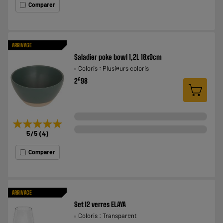
Comparer
ARRIVAGE
Saladier poke bowl 1,2L 18x9cm
Coloris : Plusieurs coloris
€
2
98
★★★★★
★★★★★
5
/5
(
4
)
Comparer
ARRIVAGE
Set 12 verres ELAYA
Coloris : Transparent