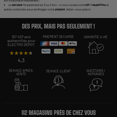
est disponible maintenant ;
un
service
de paiement en 3 ou 4 fois : si vous voulez votre
lot
d’
assiettes
et
autres ustensiles pour aménager votre
cuisine
, faites-vous plaisir.
DES PRIX, MAIS PAS SEULEMENT !
157 407 avis
PAIEMENT SÉCURISÉ
GARANTIE À VIE
authentifiés pour
ELECTRO DEPOT
★★★★★
★★★★★
4,3
SERVICE APRÈS-
QUESTIONS /
SERVICE CLIENT
VENTE
RÉPONSES
112 MAGASINS PRÈS DE CHEZ VOUS