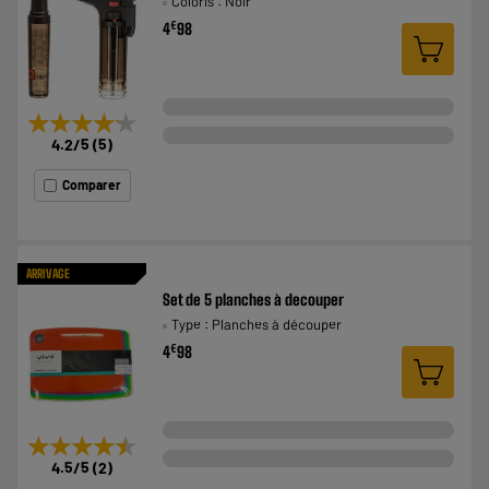
Coloris : Noir
€
4
98
★★★★★
★★★★★
4.2
/5
(
5
)
Comparer
ARRIVAGE
Set de 5 planches à decouper
Type : Planches à découper
€
4
98
★★★★★
★★★★★
4.5
/5
(
2
)