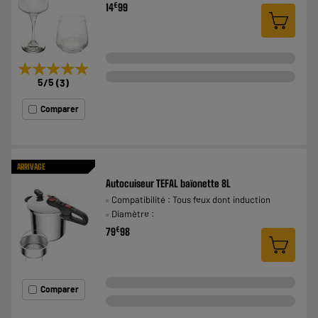
€
14
99
★★★★★
★★★★★
5
/5
(
3
)
Comparer
ARRIVAGE
Autocuiseur TEFAL baïonette 8L
Compatibilité : Tous feux dont induction
Diamètre :
€
79
98
Comparer