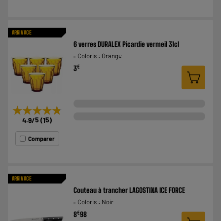
ARRIVAGE
6 verres DURALEX Picardie vermeil 31cl
Coloris : Orange
€
3
★★★★★
★★★★★
4.9
/5
(
15
)
Comparer
ARRIVAGE
Couteau à trancher LAGOSTINA ICE FORCE
Coloris : Noir
€
8
98