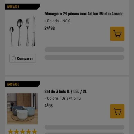
ARRIVAGE
Ménagère 24 pièces inox Arthur Martin Arcade
Coloris : INOX
€
24
98
Comparer
ARRIVAGE
Set de 3 bols 1L / 1.5L / 2L
Coloris : Gris et bleu
€
4
98
★★★★★
★★★★★