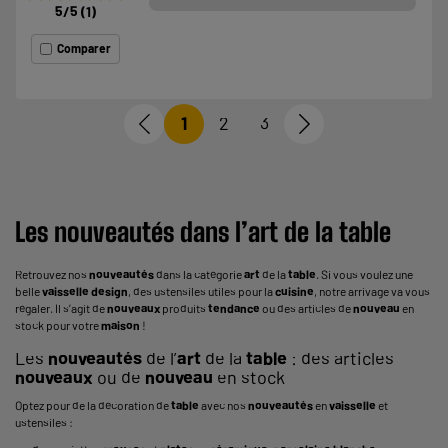
5
/5
(
1
)
Comparer
1
2
3
Les
nouveautés
dans l’
art
de la
table
Retrouvez nos
nouveautés
dans la catégorie
art
de la
table
. Si vous voulez une
belle
vaisselle
design
, des ustensiles utiles pour la
cuisine
, notre arrivage va vous
régaler. Il s’agit de
nouveaux
produits
tendance
ou des articles de
nouveau
en
stock pour votre
maison
!
Les
nouveautés
de l’
art
de la
table
: des articles
nouveaux
ou de
nouveau
en stock
Optez pour de la décoration de
table
avec nos
nouveautés
en
vaisselle
et
ustensiles
: