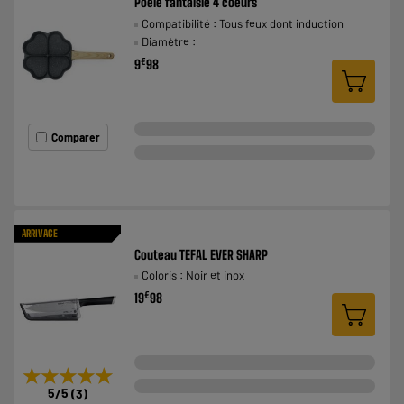
Poêle fantaisie 4 coeurs
Compatibilité : Tous feux dont induction
Diamètre :
€
9
98
Comparer
ARRIVAGE
Couteau TEFAL EVER SHARP
Coloris : Noir et inox
€
19
98
★★★★★
★★★★★
5
/5
(
3
)