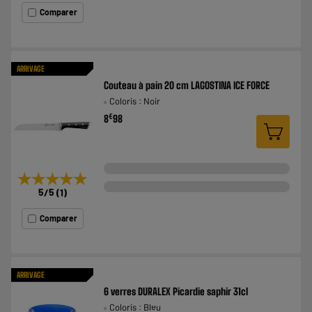
Comparer
ARRIVAGE
Couteau à pain 20 cm LAGOSTINA ICE FORCE
Coloris : Noir
€
8
98
★★★★★
★★★★★
5
/5
(
1
)
Comparer
ARRIVAGE
6 verres DURALEX Picardie saphir 31cl
Coloris : Bleu