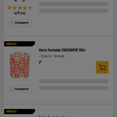
★★★★★
★★★★★
4
/5
(
4
)
Comparer
ARRIVAGE
Verre fantaisie CHACHAPOP 30cl
Coloris : Orange
€
1
Comparer
ARRIVAGE