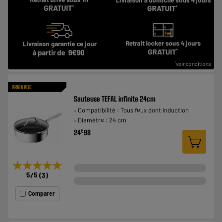
ARRIVAGE
Sauteuse TEFAL infinite 24cm
Compatibilité : Tous feux dont induction
Diamètre : 24 cm
€
24
98
★★★★★
★★★★★
5
/5
(
3
)
Comparer