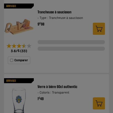
ARRIVAGE
Trancheuse à saucisson
Type : Trancheuse à saucisson
€
9
98
★★★★★
★★★★★
3.6
/5
(
33
)
Comparer
ARRIVAGE
Verre à bière 60cl authentic
Coloris : Transparent
€
1
49