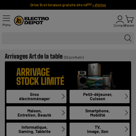
Drive 1h et livraison gratuite dès 49
+ d'infos
€90
Menu
Compte
Panier
Arrivages Art de la table
(52 produits)
Gros
Petit-déjeuner,
électroménager
Cuisson
Maison,
Smartphone,
Entretien, Beauté
Mobilité
Informatique,
TV,
Gaming, Tablette
Image, Son