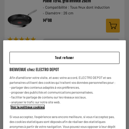
Poêle TEFAL grill infinite 26cm
Compatibilité : Tous feux dont induction
Diamètre : 26 cm
€
14
98
★★★★★
★★★★★
5
/5
(
3
)
Comparer
Tout refuser
BIENVENUE chez ELECTRO DEPOT
Afin d'améliorer votre visite, et avec votre accord, ELECTRO DEPOT et ses
ARRIVAGE
partenaires utilisent des cookies qui traitent vos données personnelles pour :
Mug KAWAII arc en ciel 35cl
- partager des contenus adaptés à vos préférences,
Coloris : Plusieurs modèles
- proposer des publicités et communications personnalisées,
- faciliter le partage de contenu sur les réseaux sociaux,
€
3
48
- analyser le trafic sur notre site web.
Voir la politique cookies
.
Si vous acceptez, l'expérience sera encore meilleure, si vous n'acceptez pas,
des cookies statistiques sont déposés afin de réaliser des statistiques
★★★★★
★★★★★
anonymes à partir de votre navigation. Vous pouvez vous opposer à leur dépôt