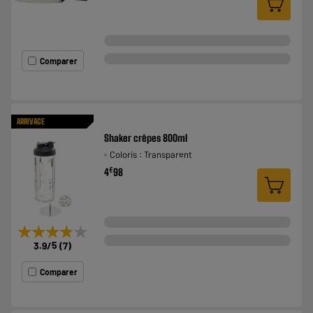
Comparer
ARRIVAGE
Shaker crêpes 800ml
Coloris : Transparent
€
4
98
★★★★★
★★★★★
3.9
/5
(
7
)
Comparer