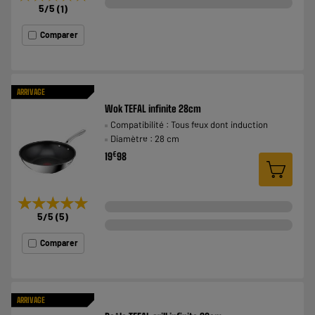
5
/5
(
1
)
Comparer
ARRIVAGE
Wok TEFAL infinite 28cm
Compatibilité : Tous feux dont induction
Diamètre : 28 cm
€
19
98
★★★★★
★★★★★
5
/5
(
5
)
Comparer
ARRIVAGE