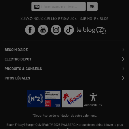
OK
SUIVEZ-NOUS SUR LES RÉSEAUX ET SUR NOTRE BLOG
BESOIN D'AIDE
Contactez-nous
ELECTRO DEPOT
Suivre ma commande
Modifier ou annuler ma commande
PRODUITS & CONSEILS
SAV
Qui sommes nous ?
Nos marques
Payer en plusieurs fois
INFOS LÉGALES
Rejoignez-nous !
Les avis du site
Information phishing
Nos engagements RSE
Infos légales
Nos catégories phares
Voir toutes les Questions / Réponses
Pour les pros : Electro Des Pros
CGV
Le moins cher
À chacun son Everest !
Politique cookies
Offres de remboursement
Alliance Valiuz
Conseils produits
Gérer les cookies
Charte de protection
Cartes cadeaux
Accessibilité
des données personnelles
Carnet d'entretien
Rappel produit
*Sous réserve de validation de votre paiement.
Informations Qualités et Caractéristiques Environnementales
Accessibilité : non conforme
Black Friday
|
Burger Quiz
|
Pub TV 2026
|
VALBERG Marque de machine à laver la plus