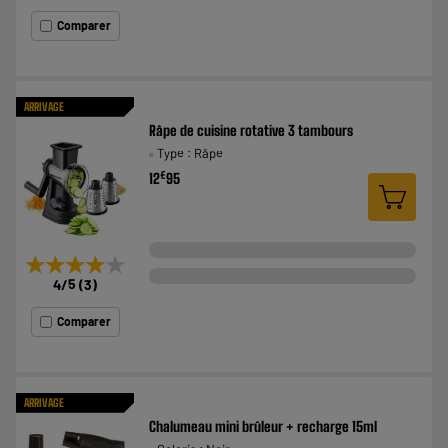
Comparer
ARRIVAGE
Râpe de cuisine rotative 3 tambours
Type : Râpe
€
12
95
★★★★★
★★★★★
4
/5
(
3
)
Comparer
ARRIVAGE
Chalumeau mini brûleur + recharge 15ml