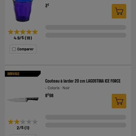
€
3
★★★★★
★★★★★
4.9
/5
(
18
)
Comparer
ARRIVAGE
Couteau à larder 20 cm LAGOSTINA ICE FORCE
Coloris : Noir
€
8
98
★★★★★
★★★★★
2
/5
(
1
)