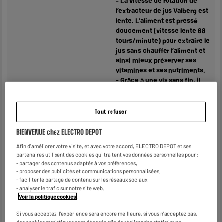
- La vitesse de rotation de
l’extracteur de jus Valberg est
lente. L’aliment est pressé
doucement (vitesse lente 68
tours/minute) pour extraire le
jus sans chauffer l’aliment et
ainsi mieux préserver ses
vitamines et ses nutriments.
- Grâce à une vis sans fin, il
utilise le mode d’extraction à
froid.
Cette extraction à froid
Tout refuser
permet notamment au jus de
s’oxyder moins vite et donc
BIENVENUE chez ELECTRO DEPOT
de se conserver plus
Afin d'améliorer votre visite, et avec votre accord, ELECTRO DEPOT et ses
longtemps. Le jus et la pulpe
partenaires utilisent des cookies qui traitent vos données personnelles pour :
sont séparés.
- partager des contenus adaptés à vos préférences,
- Les préparations à partir de
- proposer des publicités et communications personnalisées,
l'extracteur peuvent être
- faciliter le partage de contenu sur les réseaux sociaux,
- analyser le trafic sur notre site web.
conservées entre 12 à 24
Voir la politique cookies
.
heures à température
ambiante ou bien 2 à 3 jours
Si vous acceptez, l'expérience sera encore meilleure, si vous n'acceptez pas,
au réfrigérateur.
des cookies statistiques sont déposés afin de réaliser des statistiques