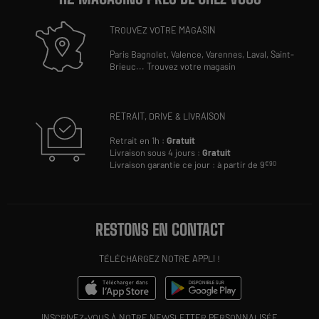
TROUVEZ VOTRE MAGASIN
Paris Bagnolet,
Valence,
Varennes,
Laval,
Saint-
Brieuc
...
Trouvez votre magasin
RETRAIT, DRIVE & LIVRAISON
Retrait en 1h :
Gratuit
Livraison sous 4 jours :
Gratuit
Livraison garantie ce jour : à partir de 9
€90
RESTONS EN CONTACT
TÉLÉCHARGEZ NOTRE APPLI !
INSCRIVEZ-VOUS À NOTRE NEWSLETTER PERSONNALISÉE