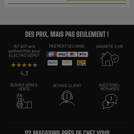
DES PRIX, MAIS PAS SEULEMENT !
157 407 avis
PAIEMENT SÉCURISÉ
GARANTIE À VIE
authentifiés pour
ELECTRO DEPOT
★★★★★
★★★★★
4,3
SERVICE APRÈS-
QUESTIONS /
SERVICE CLIENT
VENTE
RÉPONSES
112 MAGASINS PRÈS DE CHEZ VOUS