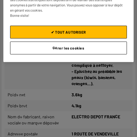
- Idéal pour ceux et celles qui
anonymes à partir de votre navigation. Vous pouvez vous opposer à leur dépôt
recherchent la qualité
en gérant vos cookies.
Bonne visite!
nutritionnelle et un jus clair
avec moins de pulpe.
✔ TOUT AUTORISER
Conseil :
- Nettoyez immédiatement
votre appareil. Lorsque la
Gérer les cookies
pulpe sèche sur le tamis, ce
dernier va être plus
compliqué à nettoyer.
- Epluchez au préalable les
peaux (kiwis, bananes,
oranges...).
Poids net
3,6kg
Poids brut
4,1kg
Nom du fabricant, raison
ELECTRO DEPOT FRANCE
sociale ou marque déposée
Adresse postale
1 ROUTE DE VENDEVILLE