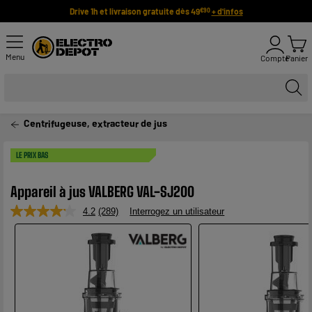
Drive 1h et livraison gratuite dès 49
+ d'infos
€90
Menu
Compte
Panier
Centrifugeuse, extracteur de jus
LE PRIX BAS
Appareil à jus VALBERG VAL-SJ200
4.2
(289)
Interrogez un utilisateur
Lire
289
avis.
Lien
sur
la
même
page.