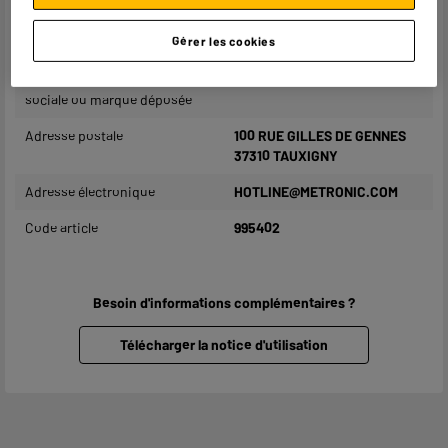
Compatible DVBT / DVB-T2
Conforme Directive RED
Gérer les cookies
UHF : 460 - 790 MHz
Nom du fabricant, raison
METRONIC
sociale ou marque déposée
Adresse postale
100 RUE GILLES DE GENNES
37310 TAUXIGNY
Adresse électronique
HOTLINE@METRONIC.COM
Code article
995402
Besoin d'informations complémentaires ?
Télécharger la notice d'utilisation