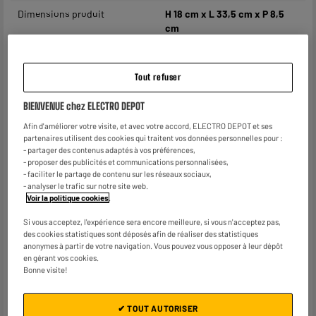
Dimensions produit
H 18 cm x L 33,5 cm x P 8,5
cm
Dimensions colis
H 18 cm x L 33,5 cm x P 8,5
cm
Tout refuser
Caractéristiques
Sobre, design et extra plate
BIENVENUE chez ELECTRO DEPOT
complémentaires
elle s’adapte parfaitement à
votre intérieur. Grâce à son
Afin d'améliorer votre visite, et avec votre accord, ELECTRO DEPOT et ses
accroche murale et à son pied
partenaires utilisent des cookies qui traitent vos données personnelles pour :
intégré, vous pouvez la fixer
- partager des contenus adaptés à vos préférences,
- proposer des publicités et communications personnalisées,
au mur ou la poser sur un
- faciliter le partage de contenu sur les réseaux sociaux,
meuble.
- analyser le trafic sur notre site web.
Réception des chaînes TNT
Voir la politique cookies
.
en HD (UHD 4K).
Peut être alimentée par un
Si vous acceptez, l'expérience sera encore meilleure, si vous n'acceptez pas,
adaptateur TNT ou un
des cookies statistiques sont déposés afin de réaliser des statistiques
anonymes à partir de votre navigation. Vous pouvez vous opposer à leur dépôt
téléviseur (équipée de la
en gérant vos cookies.
fonction 5V)
Bonne visite!
Gain 90 (19,5dB)
Réduit les perturbations liées
à la 4G / 5G (filtre intégré)
✔ TOUT AUTORISER