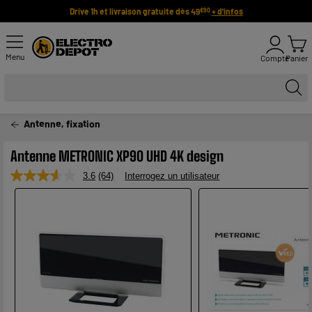
Drive 1h et livraison gratuite dès 49
+ d'infos
€90
Menu
Compte
Panier
Antenne, fixation
Antenne METRONIC XP90 UHD 4K design
3.6
(64)
Interrogez un utilisateur
Lire
64
avis.
Lien
sur
la
même
page.