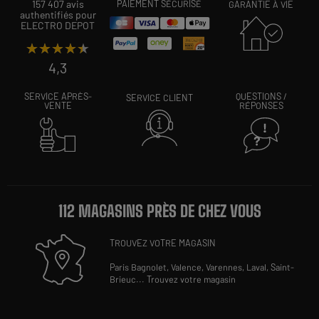
157 407 avis
PAIEMENT SÉCURISÉ
GARANTIE À VIE
authentifiés pour
ELECTRO DEPOT
★★★★★
★★★★★
4,3
SERVICE APRÈS-
QUESTIONS /
SERVICE CLIENT
VENTE
RÉPONSES
112 MAGASINS PRÈS DE CHEZ VOUS
TROUVEZ VOTRE MAGASIN
Paris Bagnolet,
Valence,
Varennes,
Laval,
Saint-
Brieuc
...
Trouvez votre magasin