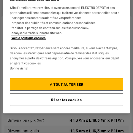
Afin d'améliorer votre visite, et avec votre accord, ELECTRO DEPOT et ses
partenaires utilisent des cookies qui traitent vos données personnelles pour :
- partager des contenus adaptés à vos préférences,
- proposer des publicités et communications personnalisées,
Caractéristiques
- faciliter le partage de contenu sur les réseaux sociaux,
- analyser le trafic sur notre site web.
Type de produit
Bloc réfrigérant, pain de glace
Voir la politique cookies
.
Coloris
Plusieurs coloris
Si vous acceptez, l'expérience sera encore meilleure, si vous n'acceptez pas,
des cookies statistiques sont déposés afin de réaliser des statistiques
Matière principale
Plastique
anonymes à partir de votre navigation. Vous pouvez vous opposer à leur dépôt
en gérant vos cookies.
Bonne visite!
Contenance
200ml
Caractéristiques
Bloc permettant de conserver
✔ TOUT AUTORISER
complémentaires
vos aliments plus longtemps
au frais.
A placer dans votre
Gérer les cookies
congélateur avant et après
usage
Dimensions produit
H 1,3 cm x L 16,3 cm x P 11 cm
Dimensions colis
H 1,3 cm x L 16,3 cm x P 11 cm