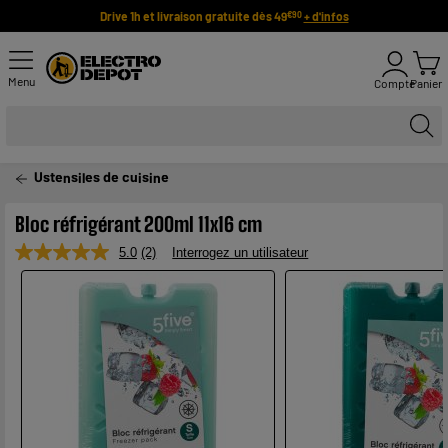
Drive 1h et livraison gratuite dès 49
+ d'infos
€90
Menu
Compte
Panier
Ustensiles de cuisine
Bloc réfrigérant 200ml 11x16 cm
5.0
(2)
Interrogez un utilisateur
Lire
2
avis.
Lien
sur
la
même
page.