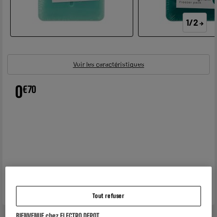
1/2
Voir les caractéristiques
0
€
70
Tout refuser
BIENVENUE chez ELECTRO DEPOT