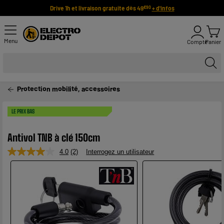
Drive 1h et livraison gratuite dès 49
+ d'infos
€90
Menu
Compte
Panier
Protection mobilité, accessoires
LE PRIX BAS
Antivol TNB à clé 150cm
4.0
(2)
Interrogez un utilisateur
Lire
2
avis.
Lien
sur
la
même
page.