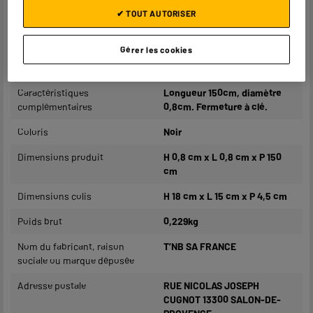
Caractéristiques
✔ TOUT AUTORISER
Type
Univers Antivol
Gérer les cookies
Compatibilité
Universelle
Caractéristiques
Longueur 150cm, diamètre
complémentaires
0,8cm. Fermeture à clé.
Coloris
Noir
Dimensions produit
H 0,8 cm x L 0,8 cm x P 150
cm
Dimensions colis
H 18 cm x L 15 cm x P 4,5 cm
Poids brut
0,229kg
Nom du fabricant, raison
T’NB SA FRANCE
sociale ou marque déposée
Adresse postale
RUE NICOLAS JOSEPH
CUGNOT 13300 SALON-DE-