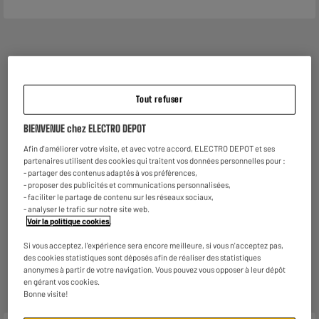
Garantie :
2 ans
Jusqu'en
août 2028
Tout refuser
Consommez plus responsable, économisez
BIENVENUE chez ELECTRO DEPOT
plus
Afin d'améliorer votre visite, et avec votre accord, ELECTRO DEPOT et ses
Notre objectif : réduire de
50% nos émissions
de CO2
partenaires utilisent des cookies qui traitent vos données personnelles pour :
par produit vendu d'ici 2030.
En savoir +
- partager des contenus adaptés à vos préférences,
- proposer des publicités et communications personnalisées,
Retours et échanges gratuits
- faciliter le partage de contenu sur les réseaux sociaux,
- Retours
gratuits
dans
tous les magasins ELECTRO
- analyser le trafic sur notre site web.
DEPOT de France
(
voir conditions
).
Voir la politique cookies
.
- Retours par voie postale : vos colis retours sont
traités dans le magasin le plus proche de chez vous
Si vous acceptez, l'expérience sera encore meilleure, si vous n'acceptez pas,
des cookies statistiques sont déposés afin de réaliser des statistiques
pour limiter les trajets et donc l’impact sur la planète.
anonymes à partir de votre navigation. Vous pouvez vous opposer à leur dépôt
Les frais de retour par voie postale restent à votre
en gérant vos cookies.
charge.
Bonne visite!