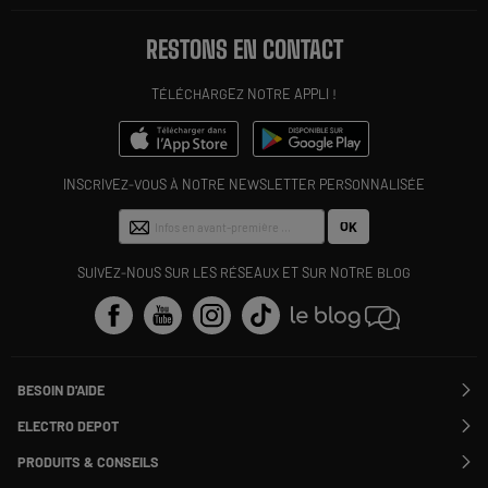
RESTONS EN CONTACT
TÉLÉCHARGEZ NOTRE APPLI !
INSCRIVEZ-VOUS À NOTRE NEWSLETTER PERSONNALISÉE
OK
SUIVEZ-NOUS SUR LES RÉSEAUX ET SUR NOTRE BLOG
BESOIN D'AIDE
Contactez-nous
ELECTRO DEPOT
Suivre ma commande
Modifier ou annuler ma commande
PRODUITS & CONSEILS
SAV
Qui sommes nous ?