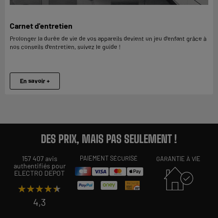
Carnet d'entretien
Prolonger la durée de vie de vos appareils devient un jeu d’enfant grâce à
nos conseils d’entretien, suivez le guide !
En savoir +
DES PRIX, MAIS PAS SEULEMENT !
157 407 avis
PAIEMENT SÉCURISÉ
GARANTIE À VIE
authentifiés pour
ELECTRO DEPOT
★★★★★
★★★★★
4,3