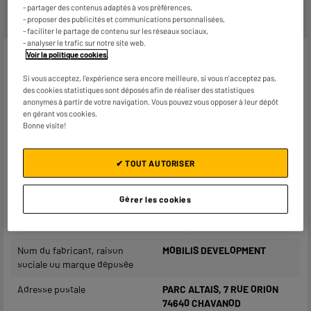
- partager des contenus adaptés à vos préférences,
- proposer des publicités et communications personnalisées,
- faciliter le partage de contenu sur les réseaux sociaux,
- analyser le trafic sur notre site web.
Voir la politique cookies
.
Caractéristiques
Si vous acceptez, l'expérience sera encore meilleure, si vous n'acceptez pas,
Marque
MOBILIS
des cookies statistiques sont déposés afin de réaliser des statistiques
anonymes à partir de votre navigation. Vous pouvez vous opposer à leur dépôt
Type de produit
Support voiture
en gérant vos cookies.
Bonne visite!
Coloris
Noir
Plus produit balisage
ENGAGEMENT PRIX BAS
✔ TOUT AUTORISER
Référence constructeur
SUPPORT AIMANTÉ
ORDINATEUR & TAB DE BORD
Gérer les cookies
Poids net
0,05kg
Nom du fabricant, raison
MOBILIS DEVELOPMENT
sociale ou marque déposée
Adresse postale
PARC ALTAIS, 7 RUE ORION
74640 CHAVANOD