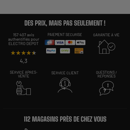
DES PRIX, MAIS PAS SEULEMENT !
157 407 avis
PAIEMENT SÉCURISÉ
GARANTIE À VIE
authentifiés pour
ELECTRO DEPOT
★★★★★
★★★★★
4,3
SERVICE APRÈS-
QUESTIONS /
SERVICE CLIENT
VENTE
RÉPONSES
112 MAGASINS PRÈS DE CHEZ VOUS