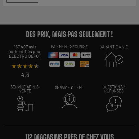
DES PRIX, MAIS PAS SEULEMENT !
157 407 avis
PAIEMENT SÉCURISÉ
GARANTIE À VIE
authentifiés pour
ELECTRO DEPOT
★★★★★
★★★★★
4,3
SERVICE APRÈS-
QUESTIONS /
SERVICE CLIENT
VENTE
RÉPONSES
112 MAGASINS PRÈS DE CHEZ VOUS