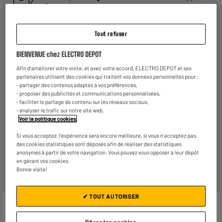
En savoir +
Garantie :
2 ans
Tout refuser
Jusqu'en
août 2028
BIENVENUE chez ELECTRO DEPOT
Consommez plus responsable, économisez
plus
Afin d'améliorer votre visite, et avec votre accord, ELECTRO DEPOT et ses
partenaires utilisent des cookies qui traitent vos données personnelles pour :
Notre objectif : réduire de
50% nos émissions
de CO2
- partager des contenus adaptés à vos préférences,
par produit vendu d'ici 2030.
En savoir +
- proposer des publicités et communications personnalisées,
- faciliter le partage de contenu sur les réseaux sociaux,
Retours et échanges gratuits
- analyser le trafic sur notre site web.
- Retours
gratuits
dans
tous les magasins ELECTRO
Voir la politique cookies
.
DEPOT de France
(
voir conditions
).
- Retours par voie postale : vos colis retours sont
Si vous acceptez, l'expérience sera encore meilleure, si vous n'acceptez pas,
traités dans le magasin le plus proche de chez vous
des cookies statistiques sont déposés afin de réaliser des statistiques
anonymes à partir de votre navigation. Vous pouvez vous opposer à leur dépôt
pour limiter les trajets et donc l’impact sur la planète.
en gérant vos cookies.
Les frais de retour par voie postale restent à votre
Bonne visite!
charge.
✔ TOUT AUTORISER
Caractéristiques
Gérer les cookies