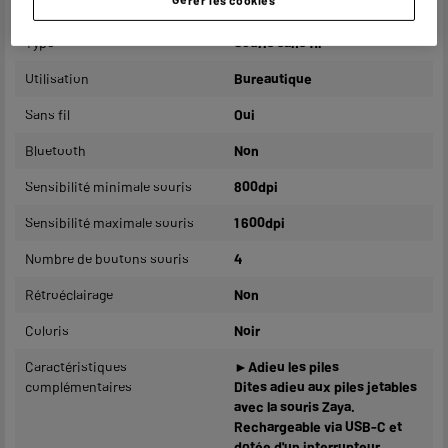
Marque
TRUST
Type
Souris sans fil
Utilisation
Bureautique
Sans fil
Oui
Bluetooth
Non
Sensibilité minimale souris
800dpi
Sensibilité maximale souris
1 600dpi
Nombre de boutons souris
4
Rétroéclairage
Non
Coloris
Noir
Caractéristiques
►Adieu les piles
complémentaires
Dites adieu aux piles jetables
avec la souris Zaya.
Rechargeable via USB-C et
dotée d'un interrupteur