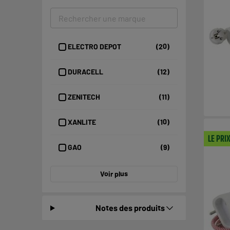
ELECTRO DEPOT
(20)
DURACELL
(12)
ZENITECH
(11)
XANLITE
(10)
LE PRI
GAO
(9)
Voir plus
Notes des produits