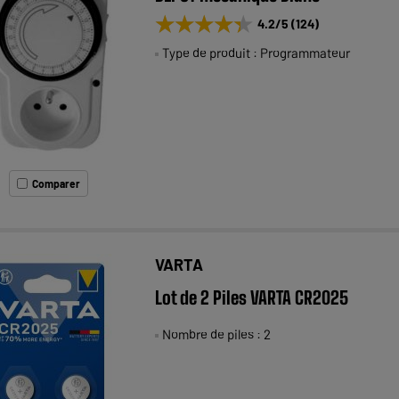
★★★★★
★★★★★
4.2
/5
(
124
)
Type de produit : Programmateur
Comparer
VARTA
Lot de 2 Piles VARTA CR2025
Nombre de piles : 2