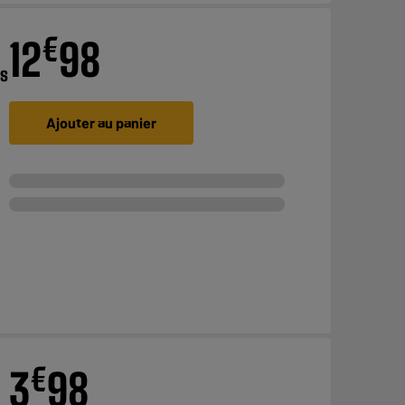
€
12
98
es
Ajouter au panier
€
3
98