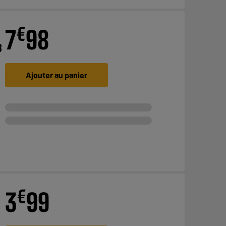
€
7
98
B
Ajouter au panier
€
3
99