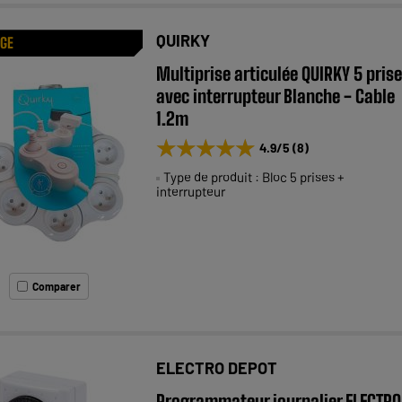
QUIRKY
AGE
Multiprise articulée QUIRKY 5 pris
avec interrupteur Blanche - Cable
1.2m
★★★★★
★★★★★
4.9
/5
(
8
)
Type de produit : Bloc 5 prises +
interrupteur
Comparer
ELECTRO DEPOT
Programmateur journalier ELECTRO