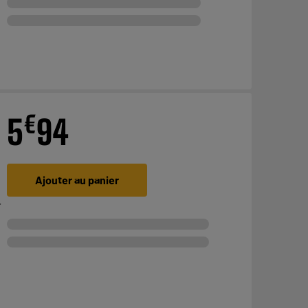
€
5
94
Ajouter au panier
r