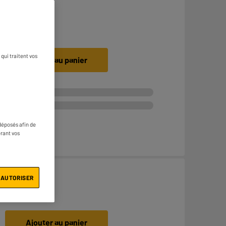
€
5
49
qui traitent vos
Ajouter au panier
déposés afin de
érant vos
€
4
98
 AUTORISER
Ajouter au panier