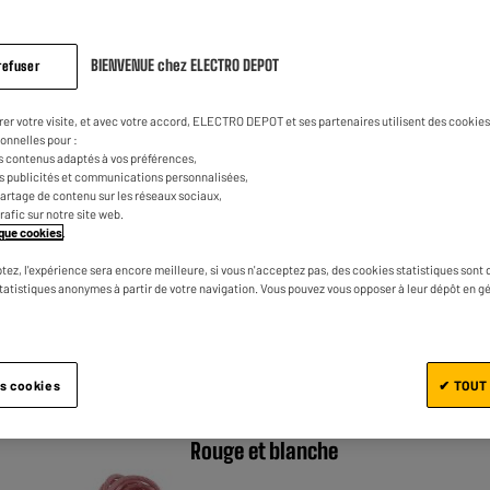
XANLITE
BIENVENUE chez ELECTRO DEPOT
refuser
Testeur de piles XANLITE universel
★★★★★
★★★★★
4.6
/5
(
20
)
rer votre visite, et avec votre accord, ELECTRO DEPOT et ses partenaires utilisent des cookies 
onnelles pour :
Nombre de piles :
s contenus adaptés à vos préférences,
es publicités et communications personnalisées,
e partage de contenu sur les réseaux sociaux,
trafic sur notre site web.
tique cookies
.
tez, l'expérience sera encore meilleure, si vous n'acceptez pas, des cookies statistiques sont 
Comparer
statistiques anonymes à partir de votre navigation. Vous pouvez vous opposer à leur dépôt en g
CHACON
X BAS
es cookies
✔ TOUT
Rallonge CHACON 16A 3m textile
Rouge et blanche