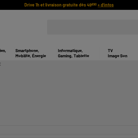
Drive 1h et livraison gratuite dès 49
+ d'infos
€90
ien,
Smartphone,
Informatique,
TV
Mobilité, Énergie
Gaming, Tablette
Image Son
É