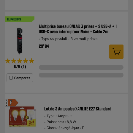
LE PRIX BAS
Multiprise bureau ONLAN 3 prises + 2 USB-A + 1
USB-C avec interrupteur Noire - Cable 2m
Type de produit : Bloc multiprises
€
29
84
★★★★★
★★★★★
5
/5
(
1
)
Comparer
A
F
G
Lot de 3 Ampoules XANLITE E27 Standard
Type : Ampoule
Puissance : 8,8 W
Classe énergétique : F