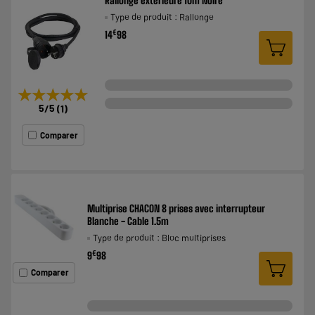
Rallonge extérieure 10m Noire
Type de produit : Rallonge
€
14
98
★★★★★
★★★★★
5
/5
(
1
)
Comparer
Multiprise CHACON 8 prises avec interrupteur
Blanche - Cable 1.5m
Type de produit : Bloc multiprises
€
9
98
Comparer