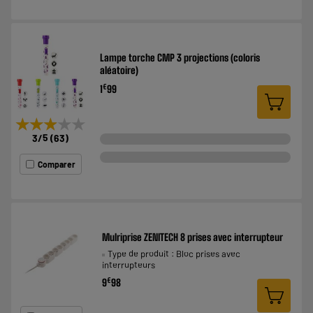
Lampe torche CMP 3 projections (coloris
aléatoire)
€
1
99
★★★★★
★★★★★
3
/5
(
63
)
Comparer
Mulriprise ZENITECH 8 prises avec interrupteur
Type de produit : Bloc prises avec
interrupteurs
€
9
98