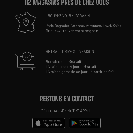
112 MAGASINS PRÈS DE CHEZ VOUS
TROUVEZ VOTRE MAGASIN
Paris Bagnolet,
Valence,
Varennes,
Laval,
Saint-
Brieuc
...
Trouvez votre magasin
RETRAIT, DRIVE & LIVRAISON
Retrait en 1h :
Gratuit
Livraison sous 4 jours :
Gratuit
Livraison garantie ce jour : à partir de 9
€90
RESTONS EN CONTACT
TÉLÉCHARGEZ NOTRE APPLI !