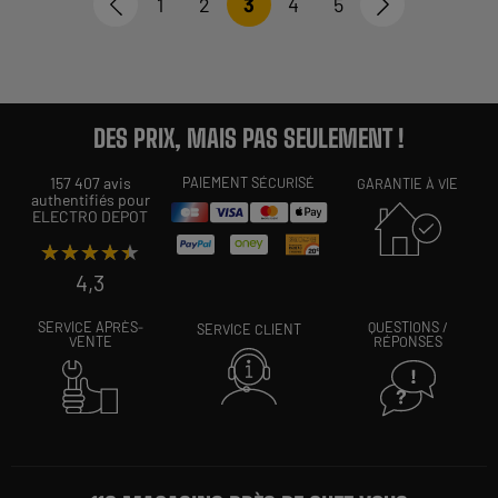
1
2
3
4
5
DES PRIX, MAIS PAS SEULEMENT !
157 407 avis
PAIEMENT SÉCURISÉ
GARANTIE À VIE
authentifiés pour
ELECTRO DEPOT
★★★★★
★★★★★
4,3
SERVICE APRÈS-
QUESTIONS /
SERVICE CLIENT
VENTE
RÉPONSES