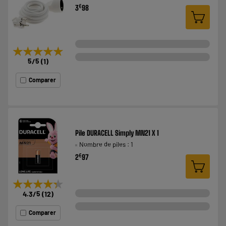
€
3
98
★★★★★
★★★★★
5
/5
(
1
)
Comparer
Pile DURACELL Simply MN21 X 1
Nombre de piles : 1
€
2
97
★★★★★
★★★★★
4.3
/5
(
12
)
Comparer