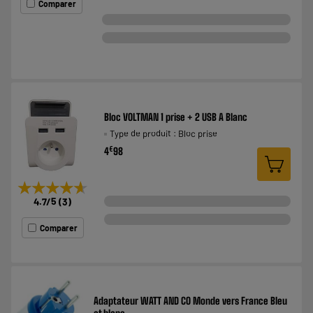
Comparer
Bloc VOLTMAN 1 prise + 2 USB A Blanc
Type de produit : Bloc prise
€
4
98
★★★★★
★★★★★
4.7
/5
(
3
)
Comparer
Adaptateur WATT AND CO Monde vers France Bleu