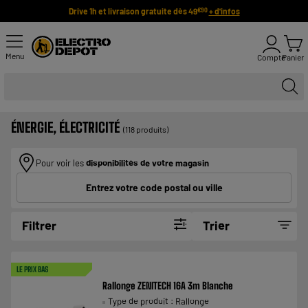
Drive 1h et livraison gratuite dès 49
+ d'infos
€90
Menu
Compte
Panier
ÉNERGIE, ÉLECTRICITÉ
(118 produits)
Pour voir les
disponibilités de votre magasin
Entrez votre code postal ou ville
Filtrer
Trier
LE PRIX BAS
Rallonge ZENITECH 16A 3m Blanche
Type de produit : Rallonge