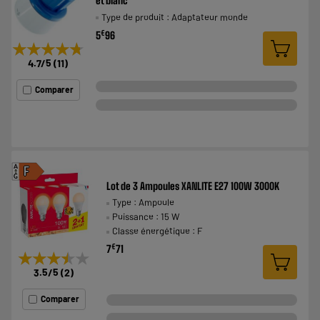
et blanc
Type de produit : Adaptateur monde
€
5
96
★★★★★
★★★★★
4.7
/5
(
11
)
Comparer
A
F
G
Lot de 3 Ampoules XANLITE E27 100W 3000K
Type : Ampoule
Puissance : 15 W
Classe énergétique : F
€
7
71
★★★★★
★★★★★
3.5
/5
(
2
)
Comparer