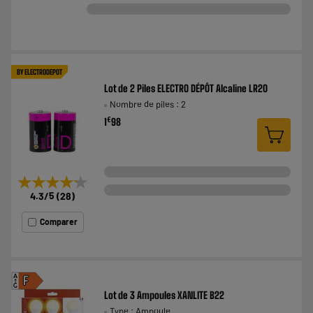
BY ELECTRODEPOT
Lot de 2 Piles ELECTRO DÉPÔT Alcaline LR20
Nombre de piles : 2
€
1
98
★★★★★
★★★★★
4.3
/5
(
28
)
Comparer
A
F
G
Lot de 3 Ampoules XANLITE B22
Type : Ampoule