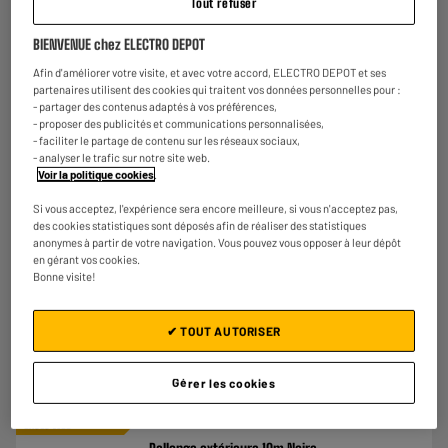
Tout refuser
BIENVENUE chez ELECTRO DEPOT
Afin d'améliorer votre visite, et avec votre accord, ELECTRO DEPOT et ses
partenaires utilisent des cookies qui traitent vos données personnelles pour :
- partager des contenus adaptés à vos préférences,
- proposer des publicités et communications personnalisées,
- faciliter le partage de contenu sur les réseaux sociaux,
- analyser le trafic sur notre site web.
Multiprise ZENITECH 4 prises + 2 USB-A avec
Voir la politique cookies
.
interrupteur Blanche - Cable 1.5m
Si vous acceptez, l'expérience sera encore meilleure, si vous n'acceptez pas,
Type de produit : Bloc multiprises
des cookies statistiques sont déposés afin de réaliser des statistiques
€
9
98
anonymes à partir de votre navigation. Vous pouvez vous opposer à leur dépôt
★★★★★
★★★★★
en gérant vos cookies.
5
/5
(
2
)
Bonne visite!
Comparer
✔ TOUT AUTORISER
Gérer les cookies
EXCLU WEB