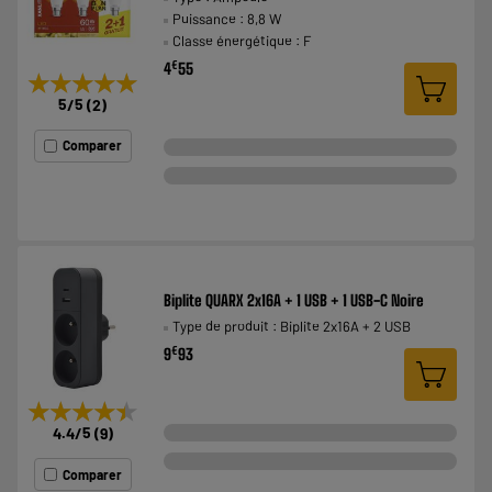
Puissance : 8,8 W
Classe énergétique : F
€
4
55
★★★★★
★★★★★
5
/5
(
2
)
Comparer
Biplite QUARX 2x16A + 1 USB + 1 USB-C Noire
Type de produit : Biplite 2x16A + 2 USB
€
9
93
★★★★★
★★★★★
4.4
/5
(
9
)
Comparer