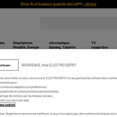
Drive 1h et livraison gratuite dès 49
+ d'infos
€90
ien,
Smartphone,
Informatique,
TV
Mobilité, Énergie
Gaming, Tablette
Image Son
BIENVENUE chez ELECTRO DEPOT
refuser
Déclarer une panne
rer votre visite, et avec votre accord, ELECTRO DEPOT et ses partenaires utilisent des cookies 
onnelles pour :
ons vous accompagner étape par étape pour solutionner votre 
s contenus adaptés à vos préférences,
es publicités et communications personnalisées,
e partage de contenu sur les réseaux sociaux,
trafic sur notre site web.
Référence ou nom de mon produit
tique cookies
.
tez, l'expérience sera encore meilleure, si vous n'acceptez pas, des cookies statistiques sont 