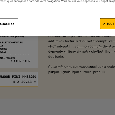
statistiques anonymes à partir de votre navigation. Vous pouvez vous opposer à leur dépôt en g
La référence de votre produit correspond a
upérer ma référence
se trouvent sur votre ticket de caisse, en 
es cookies
✔ TOUT
désignation produit.
Si vous n'avez pas votre ticket de caisse. 
0000-00/000 (ED000)
éditez vos factures dans votre compte clie
W.ELECTRO-DEPOT.FR
electrodepot.fr :
voir mon compte client
ou
LLE
MESNIL
demande en ligne via notre chatbot Thoma
00019
- - - - - - - - - - - -
duplicata.
MINI MMSBG01
 9,87 = 9,87
Cette référence se trouve aussi sur la notic
plaque signalétique de votre produit.
NWOOD MINI MMSBG01
1 X 29,48 = 29,48