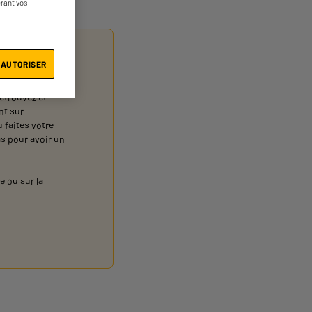
érant vos
ux 6 chiffres qui
dessous de la
 AUTORISER
Retrouvez et
nt sur
 faites votre
s pour avoir un
e ou sur la