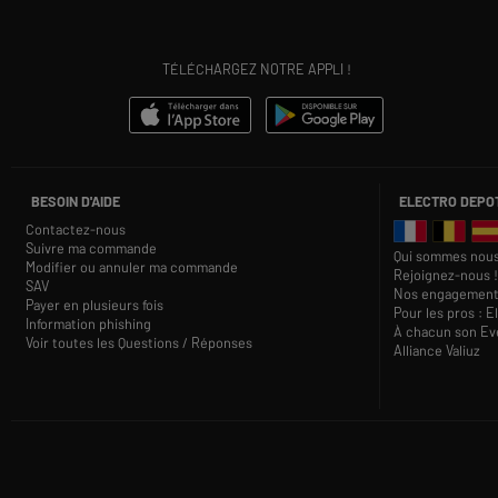
TÉLÉCHARGEZ NOTRE APPLI !
BESOIN D'AIDE
ELECTRO DEPO
Contactez-nous
Suivre ma commande
Qui sommes nous
Modifier ou annuler ma commande
Rejoignez-nous !
SAV
Nos engagement
Payer en plusieurs fois
Pour les pros : E
Information phishing
À chacun son Eve
Voir toutes les Questions / Réponses
Alliance Valiuz