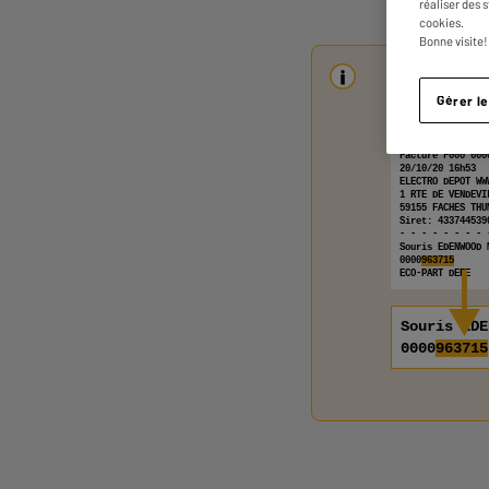
réaliser des 
cookies.
Bonne visite!
Comment réc
produit
Gérer l
ELECTRO DEPOT
Facture F000 000
20/10/20 16h53
ELECTRO DEPOT WW
1 RTE DE VENDEVI
59155 FACHES THU
Siret: 433744539
- - - - - - - - 
Souris EDENWOOD 
0000
963715
1 X
ECO-PART DEEE
Souris EDE
0000
963715