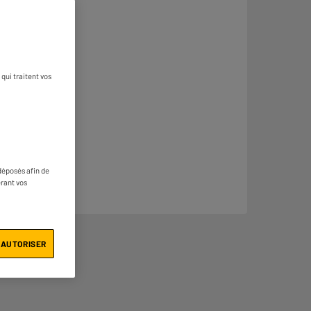
qui traitent vos
déposés afin de
érant vos
 AUTORISER