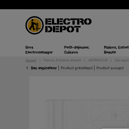
Gros
Petit-déjeuner,
Maison, Entret
Electroménager
Cuisson
Beauté
Accueil
Maison, Entretien,
Beauté
ASPIRATEUR
Sac aspir
Sac aspirateur
Produit précédent
Produit suivant