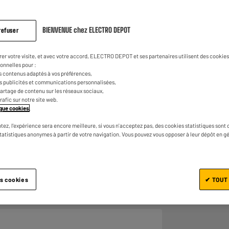
14
€
99
avis.
Lien
sur
la
BIENVENUE chez ELECTRO DEPOT
refuser
même
page.
rer votre visite, et avec votre accord, ELECTRO DEPOT et ses partenaires utilisent des cookies 
onnelles pour :
s contenus adaptés à vos préférences,
es publicités et communications personnalisées,
e partage de contenu sur les réseaux sociaux,
trafic sur notre site web.
tique cookies
.
Ajouter au panier
tez, l'expérience sera encore meilleure, si vous n'acceptez pas, des cookies statistiques sont 
statistiques anonymes à partir de votre navigation. Vous pouvez vous opposer à leur dépôt en g
es cookies
✔ TOUT