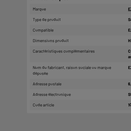
Marque
E
Type de produit
S
Compatible
E
Dimensions produit
H
Caractéristiques complémentaires
C
a
Nom du fabricant, raison sociale ou marque
E
déposée
Adresse postale
6
Adresse électronique
S
Code article
1