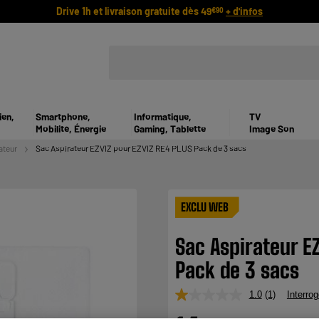
Drive 1h et livraison gratuite dès 49
+ d'infos
€90
ien,
Smartphone,
Informatique,
TV
Mobilité, Énergie
Gaming, Tablette
Image Son
ateur
Sac Aspirateur EZVIZ pour EZVIZ RE4 PLUS Pack de 3 sacs
EXCLU WEB
Sac Aspirateur EZ
Pack de 3 sacs
1.0
(1)
Interrog
Lire
1