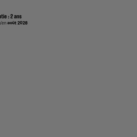
tie :
2 ans
u'en
août 2028