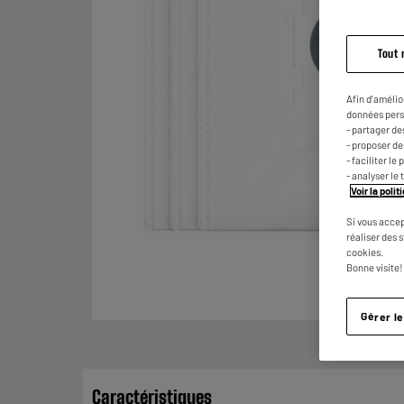
Tout 
Afin d'amélio
données pers
- partager de
- proposer d
- faciliter l
- analyser le 
Voir la poli
Si vous accep
réaliser des 
cookies.
Bonne visite!
Gérer l
Caractéristiques