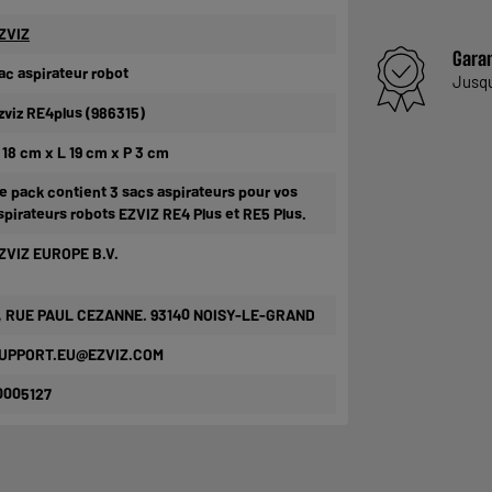
ZVIZ
Garan
ac aspirateur robot
Jusq
zviz RE4plus (986315)
 18 cm x L 19 cm x P 3 cm
e pack contient 3 sacs aspirateurs pour vos
spirateurs robots EZVIZ RE4 Plus et RE5 Plus.
ZVIZ EUROPE B.V.
, RUE PAUL CEZANNE. 93140 NOISY-LE-GRAND
UPPORT.EU@EZVIZ.COM
0005127