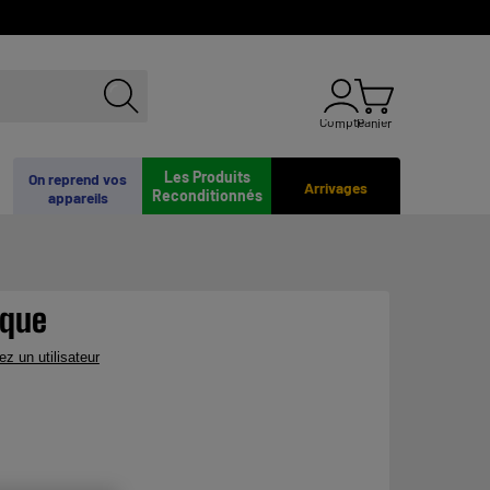
Compte
Panier
Les Produits
On reprend vos
Arrivages
Reconditionnés
appareils
ique
ez un utilisateur