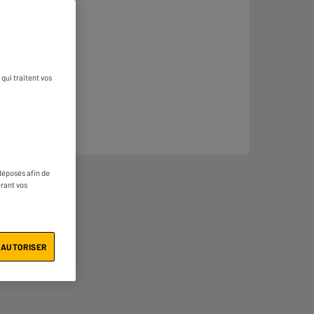
qui traitent vos
déposés afin de
érant vos
 AUTORISER