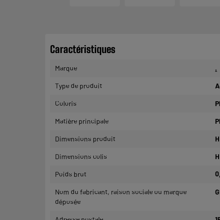
Caractéristiques
Marque
.
Type de produit
A
Coloris
P
Matière principale
P
Dimensions produit
H
Dimensions colis
H
Poids brut
0
Nom du fabricant, raison sociale ou marque
G
déposée
Adresse postale
1