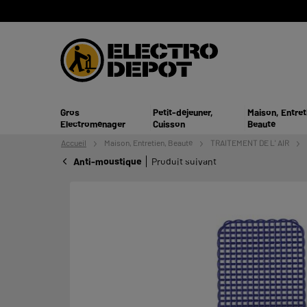
Gros
Petit-déjeuner,
Maison, Entret
Electroménager
Cuisson
Beauté
Accueil
Maison, Entretien,
Beauté
TRAITEMENT DE L' AIR
Anti-moustique
Produit suivant