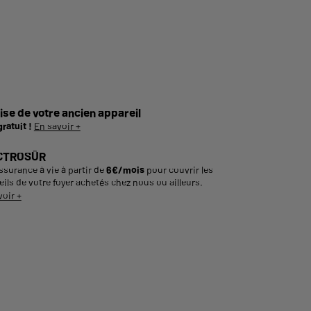
ise de votre ancien appareil
gratuit !
En savoir +
CTROSÛR
ssurance à vie à partir de
6€/mois
pour couvrir les
ils de votre foyer achetés chez nous ou ailleurs.
voir +