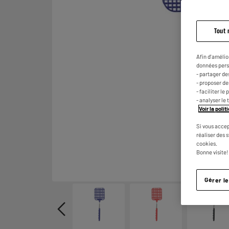
Tout 
Afin d'amélio
données pers
- partager de
- proposer d
- faciliter l
- analyser le 
Voir la poli
Si vous accep
réaliser des 
cookies.
Bonne visite!
Gérer l