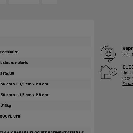
Repr
ccessoire
C'est
lusieurs coloris
ELE
Une a
lastique
appare
En sa
 36 cm x L 1,5 cm x P 8 cm
 36 cm x L 1,5 cm x P 8 cm
,018kg
ROUPE CMP
57 AV. CHARLES FLOQUET BATIMENT 93150 LE