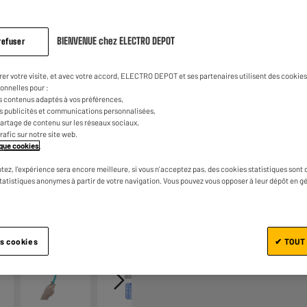
BIENVENUE chez ELECTRO DEPOT
refuser
rer votre visite, et avec votre accord, ELECTRO DEPOT et ses partenaires utilisent des cookies 
onnelles pour :
s contenus adaptés à vos préférences,
Ajouter au panier
es publicités et communications personnalisées,
e partage de contenu sur les réseaux sociaux,
trafic sur notre site web.
tique cookies
.
tez, l'expérience sera encore meilleure, si vous n'acceptez pas, des cookies statistiques sont 
statistiques anonymes à partir de votre navigation. Vous pouvez vous opposer à leur dépôt en g
1/5
es cookies
✔ TOUT