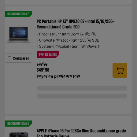
RECONDITIONNÉ
PC Portable HP 13" HP830 G7- Intel i5/16/256-
Reconditionné Grade ECO
Processeur : Intel Core i5-10210U
Capacité de stockage : 256Go SSD
Système d'exploitation : Windows 11
PRIX EN BAISSE
Comparer
€
379
98
€
349
98
Payer en
plusieurs fois
RECONDITIONNÉ
APPLE iPhone 15 Pro 128Go Bleu Reconditionné grade
Éco Batterie Neuve