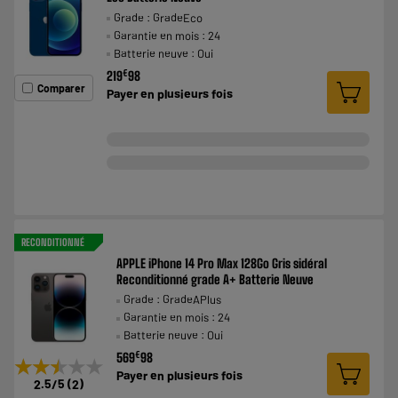
Grade : GradeEco
Garantie en mois : 24
Batterie neuve : Oui
€
219
98
Comparer
Payer en
plusieurs fois
RECONDITIONNÉ
APPLE iPhone 14 Pro Max 128Go Gris sidéral
Reconditionné grade A+ Batterie Neuve
Grade : GradeAPlus
Garantie en mois : 24
Batterie neuve : Oui
€
569
98
★★★★★
★★★★★
Payer en
plusieurs fois
2.5
/5
(
2
)