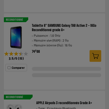
RECONDITIONNÉ
Tablette 8" SAMSUNG Galaxy TAB Active 2 - 16Go
Reconditionné grade A+
Puissance : 1,6 GHz
Mémoire vive (RAM) : 2 Go
Mémoire interne (Go) : 16 Go
€
74
98
★★★★★
★★★★★
3.5
/5
(
15
)
Comparer
RECONDITIONNÉ
APPLE Airpods 3 reconditionnés Grade A+
Type : Ecouteurs Bluetooth