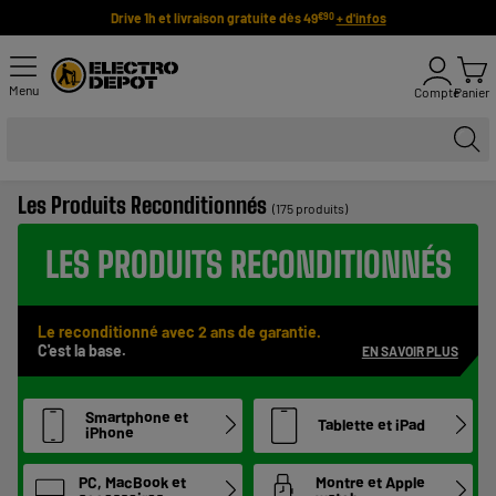
Drive 1h et livraison gratuite dès 49
+ d'infos
€90
Menu
Compte
Panier
Les Produits Reconditionnés
(175 produits)
LES PRODUITS RECONDITIONNÉS
Le reconditionné
avec 2 ans de garantie.
C'est la base.
EN SAVOIR PLUS
Smartphone et
Tablette et iPad
iPhone
PC, MacBook et
Montre et Apple