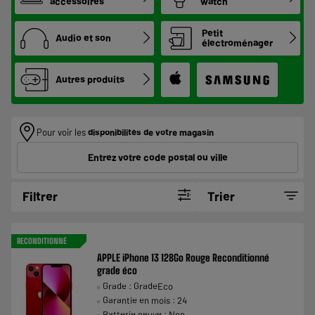
accessoires
watch
Petit
Audio et son
électroménager
Autres produits
Pour voir les
disponibilités de votre magasin
Entrez votre code postal ou ville
Filtrer
Trier
RECONDITIONNÉ
APPLE iPhone 13 128Go Rouge Reconditionné
grade éco
Grade : GradeEco
Garantie en mois : 24
Batterie neuve : Non