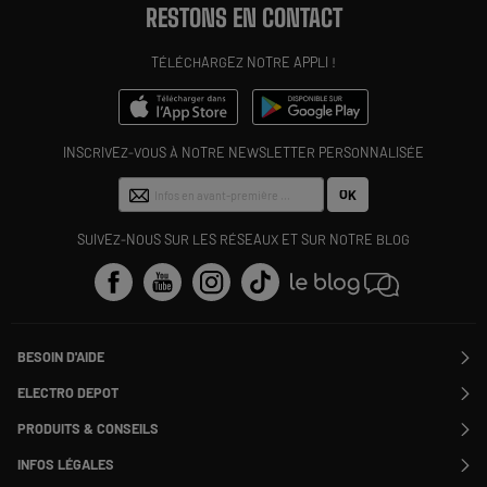
RESTONS EN CONTACT
TÉLÉCHARGEZ NOTRE APPLI !
INSCRIVEZ-VOUS À NOTRE NEWSLETTER PERSONNALISÉE
OK
SUIVEZ-NOUS SUR LES RÉSEAUX ET SUR NOTRE BLOG
BESOIN D'AIDE
Contactez-nous
ELECTRO DEPOT
Suivre ma commande
Modifier ou annuler ma commande
PRODUITS & CONSEILS
SAV
Qui sommes nous ?
Nos marques
Payer en plusieurs fois
INFOS LÉGALES
Rejoignez-nous !
Les avis du site
Information phishing
Nos engagements RSE