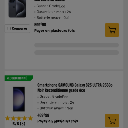
Grade : GradeEco
Garantie en mois : 24
Batterie neuve : Oui
€
599
98
Comparer
Payer en
plusieurs fois
RECONDITIONNÉ
Smartphone SAMSUNG Galaxy S23 ULTRA 256Go
Noir Reconditionné grade éco
Grade : GradeEco
Garantie en mois : 24
Batterie neuve : Non
€
469
98
★★★★★
★★★★★
Payer en
plusieurs fois
5
/5
(
3
)