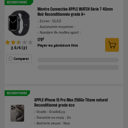
RECONDITIONNÉ
Montre Connectée APPLE WATCH Série 7 45mm
Noir Reconditionnée grade A+
Ecran : OLED
Autonomie moyenne :
Nombre de modes sport :
€
179
★★★★★
★★★★★
Payer en
plusieurs fois
2.5
/5
(
2
)
Comparer
RECONDITIONNÉ
APPLE iPhone 15 Pro Max 256Go Titane naturel
Reconditionné grade éco
Grade : GradeEco
Garantie en mois : 24
Batterie neuve : Non