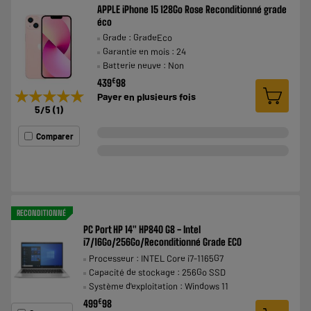
APPLE iPhone 15 128Go Rose Reconditionné grade
éco
Grade : GradeEco
Garantie en mois : 24
Batterie neuve : Non
€
439
98
★★★★★
★★★★★
Payer en
plusieurs fois
5
/5
(
1
)
Comparer
RECONDITIONNÉ
PC Port HP 14" HP840 G8 - Intel
i7/16Go/256Go/Reconditionné Grade ECO
Processeur : INTEL Core i7-1165G7
Capacité de stockage : 256Go SSD
Système d'exploitation : Windows 11
€
499
98