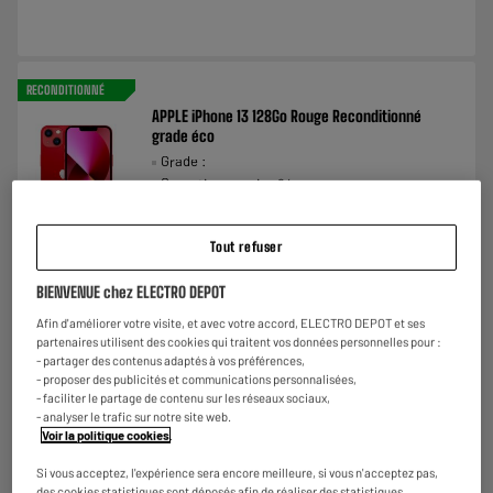
RECONDITIONNÉ
APPLE iPhone 13 128Go Rouge Reconditionné
grade éco
Grade :
Garantie en mois : 24
Batterie neuve : Non
€
279
98
★★★★★
★★★★★
Tout refuser
Payer en
plusieurs fois
3.9
/5
(
13
)
BIENVENUE chez ELECTRO DEPOT
Comparer
Afin d'améliorer votre visite, et avec votre accord, ELECTRO DEPOT et ses
partenaires utilisent des cookies qui traitent vos données personnelles pour :
- partager des contenus adaptés à vos préférences,
- proposer des publicités et communications personnalisées,
- faciliter le partage de contenu sur les réseaux sociaux,
- analyser le trafic sur notre site web.
Voir la politique cookies
.
RECONDITIONNÉ
Smartphone SAMSUNG Galaxy S24 ULTRA 256Go Noir
Si vous acceptez, l'expérience sera encore meilleure, si vous n'acceptez pas,
Reconditionné grade éco
des cookies statistiques sont déposés afin de réaliser des statistiques