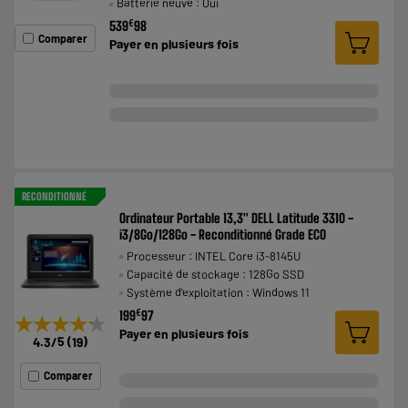
Batterie neuve : Oui
€
539
98
Comparer
Payer en
plusieurs fois
RECONDITIONNÉ
Ordinateur Portable 13,3" DELL Latitude 3310 -
i3/8Go/128Go - Reconditionné Grade ECO
Processeur : INTEL Core i3-8145U
Capacité de stockage : 128Go SSD
Système d'exploitation : Windows 11
€
199
97
★★★★★
★★★★★
Payer en
plusieurs fois
4.3
/5
(
19
)
Comparer