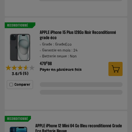
RECONDITIONNÉ
APPLE iPhone 15 Plus 128Go Noir Reconditionné
grade éco
Grade : GradeEco
Garantie en mois : 24
Batterie neuve : Non
€
479
98
★★★★★
★★★★★
Payer en
plusieurs fois
3.6
/5
(
5
)
Comparer
RECONDITIONNÉ
APPLE iPhone 12 Mini 64 Go Bleu reconditionné Grade
Eco Batterie Neuve