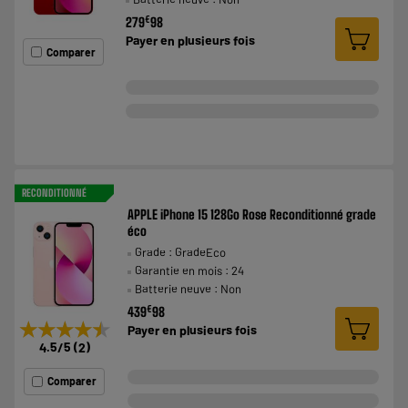
€
279
98
Payer en
plusieurs fois
Comparer
RECONDITIONNÉ
APPLE iPhone 15 128Go Rose Reconditionné grade
éco
Grade : GradeEco
Garantie en mois : 24
Batterie neuve : Non
€
439
98
★★★★★
★★★★★
Payer en
plusieurs fois
4.5
/5
(
2
)
Comparer