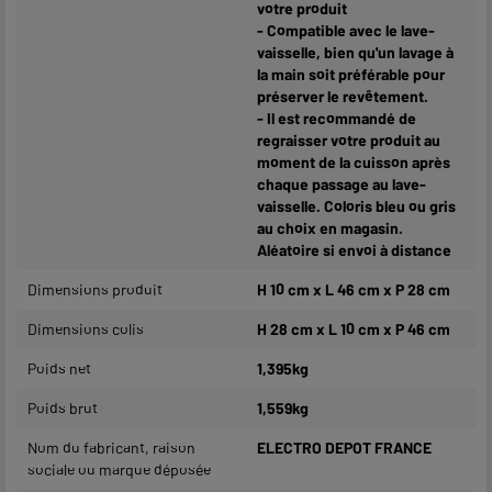
votre produit
- Compatible avec le lave-
vaisselle, bien qu'un lavage à
la main soit préférable pour
préserver le revêtement.
- Il est recommandé de
regraisser votre produit au
moment de la cuisson après
chaque passage au lave-
vaisselle. Coloris bleu ou gris
au choix en magasin.
Aléatoire si envoi à distance
Dimensions produit
H 10 cm x L 46 cm x P 28 cm
Dimensions colis
H 28 cm x L 10 cm x P 46 cm
Poids net
1,395kg
Poids brut
1,559kg
Nom du fabricant, raison
ELECTRO DEPOT FRANCE
sociale ou marque déposée