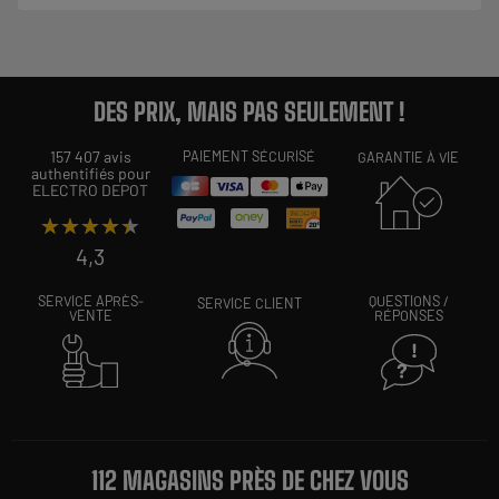
DES PRIX, MAIS PAS SEULEMENT !
157 407 avis
PAIEMENT SÉCURISÉ
GARANTIE À VIE
authentifiés pour
ELECTRO DEPOT
★★★★★
★★★★★
4,3
SERVICE APRÈS-
QUESTIONS /
SERVICE CLIENT
VENTE
RÉPONSES
112 MAGASINS PRÈS DE CHEZ VOUS