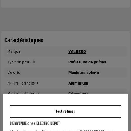
Caractéristiques
Marque
VALBERG
Type de produit
Poêles, lot de poêles
Coloris
Plusieurs coloris
Matière principale
Aluminium
Matière intérieure
Céramique
Manche amovible
Non
Tout refuser
Compatibilité
Tous feux dont induction
BIENVENUE chez ELECTRO DEPOT
Lavable en lave-vaisselle
Oui