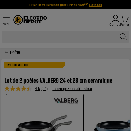
Drive 1h et livraison gratuite dès 49
+ d'infos
€90
Menu
Compte
Panier
Poêle
BY ELECTRODEPOT
Lot de 2 poêles VALBERG 24 et 28 cm céramique
4.5
(24)
Interrogez un utilisateur
Lire
24
avis.
Lien
sur
la
même
page.