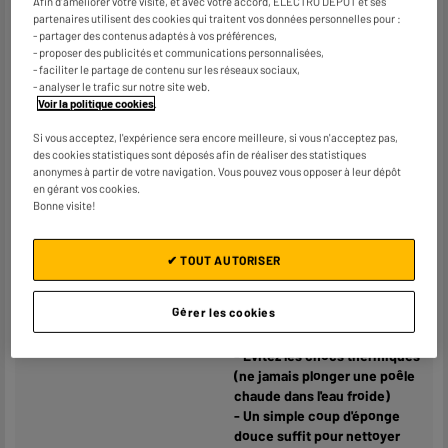
Afin d'améliorer votre visite, et avec votre accord, ELECTRO DEPOT et ses
Caractéristiques
Lot de 2 poêles diamètres 24
partenaires utilisent des cookies qui traitent vos données personnelles pour :
complémentaires
et 28 cm
- partager des contenus adaptés à vos préférences,
- proposer des publicités et communications personnalisées,
Revêtement intérieur
- faciliter le partage de contenu sur les réseaux sociaux,
céramique
- analyser le trafic sur notre site web.
Poignées revêtues silicone
Voir la politique cookies
.
Utilisations sur tous feux dont
induction
Si vous acceptez, l'expérience sera encore meilleure, si vous n'acceptez pas,
des cookies statistiques sont déposés afin de réaliser des statistiques
anonymes à partir de votre navigation. Vous pouvez vous opposer à leur dépôt
Conseils d'utilisation et
en gérant vos cookies.
d''entretien :
Bonne visite!
- Eviter la surchauffe à vide
de votre produit
- Il est recommandé d'utiliser
✔ TOUT AUTORISER
des ustensiles en bois,
silicone ou plastique pour ne
Gérer les cookies
pas âbimer et prolonger la
durée de vie du revêtement.
- Évitez les chocs thermiques
(ne jamais plonger une poêle
chaude dans l'eau froide)
- Un simple coup d'éponge
douce suffit pour nettoyer