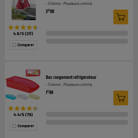
Coloris : Plusieurs coloris
€
2
98
★★★★★
★★★★★
4.6
/5
(
20
)
Comparer
Bac rangement réfrigérateur
Coloris : Plusieurs coloris
€
1
98
★★★★★
★★★★★
4.4
/5
(
79
)
Comparer