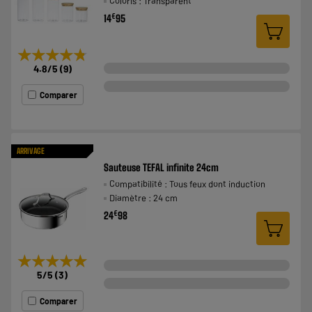
Coloris : Transparent
€
14
95
★★★★★
★★★★★
4.8
/5
(
9
)
Comparer
ARRIVAGE
Sauteuse TEFAL infinite 24cm
Compatibilité : Tous feux dont induction
Diamètre : 24 cm
€
24
98
★★★★★
★★★★★
5
/5
(
3
)
Comparer