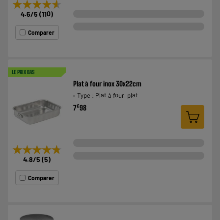
★★★★★
★★★★★
4.6
/5
(
110
)
Comparer
LE PRIX BAS
Plat à four inox 30x22cm
Type : Plat à four, plat
€
7
98
★★★★★
★★★★★
4.8
/5
(
5
)
Comparer