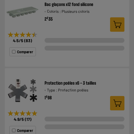
Bac glaçons x12 fond silicone
Coloris : Plusieurs coloris
€
2
35
★★★★★
★★★★★
4.5
/5
(
83
)
Comparer
Protection poêles x6 - 3 tailles
Type : Protection poêles
€
1
98
★★★★★
★★★★★
4.9
/5
(
17
)
Comparer