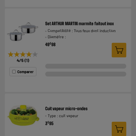
Set ARTHUR MARTIN marmite faitout inox
Compatibilité : Tous feux dont induction
Diamètre :
€
49
98
★★★★★
★★★★★
4
/5
(
1
)
Comparer
Cuit vapeur micro-ondes
Type : cuit vapeur
€
3
95