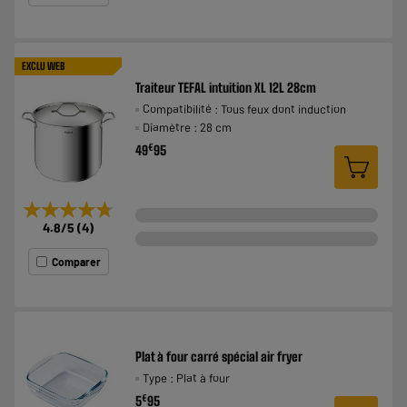
EXCLU WEB
Traiteur TEFAL intuition XL 12L 28cm
Compatibilité : Tous feux dont induction
Diamètre : 28 cm
€
49
95
★★★★★
★★★★★
4.8
/5
(
4
)
Comparer
Plat à four carré spécial air fryer
Type : Plat à four
€
5
95