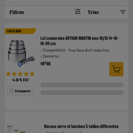
Filtrer
Trier
EXCLU WEB
Lot casseroles ARTHUR MARTIN inox 18/10 14-16-
18-20 cm
Compatibilité : Tous feux dont induction
Diamètre :
€
49
98
★★★★★
★★★★★
4.9
/5
(
8
)
Comparer
Bocaux verre et bambou 5 tailles différentes