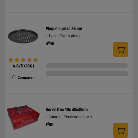
Plaque à pizza 33 cm
Type : Plat à pizza
€
3
49
★★★★★
★★★★★
4.6
/5
(
186
)
Comparer
Serviettes 40x 38x38cm
Coloris : Plusieurs coloris
€
1
90