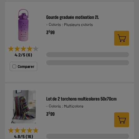
Gourde graduée motivation 2L
Coloris : Plusieurs coloris
€
3
99
★★★★★
★★★★★
4.2
/5
(
6
)
Comparer
Lot de 2 torchons multicolores 50x70cm
Coloris : Multicolore
€
3
99
★★★★★
★★★★★
4.8
/5
(
16
)