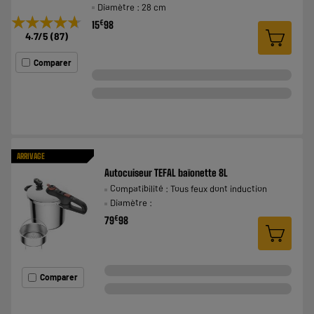
Diamètre : 28 cm
★★★★★
★★★★★
€
15
98
4.7
/5
(
87
)
Comparer
ARRIVAGE
Autocuiseur TEFAL baïonette 8L
Compatibilité : Tous feux dont induction
Diamètre :
€
79
98
Comparer