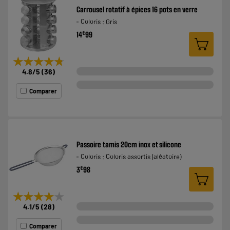
Carrousel rotatif à épices 16 pots en verre
Coloris : Gris
€
14
99
★★★★★
★★★★★
4.8
/5
(
36
)
Comparer
Passoire tamis 20cm inox et silicone
Coloris : Coloris assortis (aléatoire)
€
3
98
★★★★★
★★★★★
4.1
/5
(
28
)
Comparer