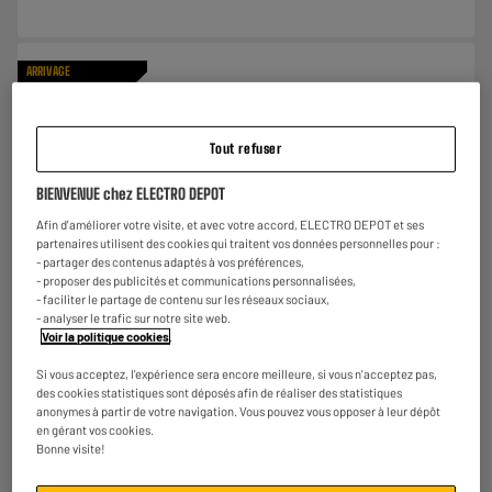
ARRIVAGE
Plat verre carré MENASTYL en lot 22/28cm
Type : Plat à four
Tout refuser
€
8
98
BIENVENUE chez ELECTRO DEPOT
Afin d'améliorer votre visite, et avec votre accord, ELECTRO DEPOT et ses
★★★★★
★★★★★
partenaires utilisent des cookies qui traitent vos données personnelles pour :
- partager des contenus adaptés à vos préférences,
5
/5
(
1
)
- proposer des publicités et communications personnalisées,
- faciliter le partage de contenu sur les réseaux sociaux,
Comparer
- analyser le trafic sur notre site web.
Voir la politique cookies
.
Si vous acceptez, l'expérience sera encore meilleure, si vous n'acceptez pas,
des cookies statistiques sont déposés afin de réaliser des statistiques
anonymes à partir de votre navigation. Vous pouvez vous opposer à leur dépôt
Hachoir manuel BEPER C107UTT002 1L
en gérant vos cookies.
Type : Hachoir
Bonne visite!
€
8
95