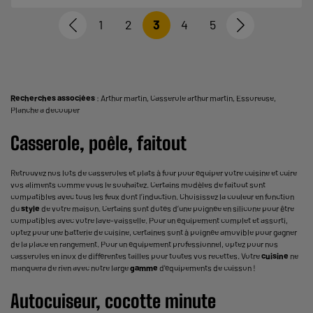
1
2
3
4
5
Recherches associées
:
Arthur martin
,
Casserole arthur martin
,
Essoreuse
,
Planche a decouper
Casserole, poêle, faitout
Retrouvez nos lots de casseroles et
plats à four
pour équiper votre cuisine et cuire
vos aliments comme vous le souhaitez. Certains modèles de faitout sont
compatibles avec tous les feux dont l’induction. Choisissez la couleur en fonction
du
style
de votre maison. Certains sont dotés d’une poignée en silicone pour être
compatibles avec votre lave-vaisselle. Pour un équipement complet et assorti,
optez pour une batterie de cuisine, certaines sont à poignée amovible pour gagner
de la place en rangement. Pour un équipement professionnel, optez pour nos
casseroles en inox de différentes tailles pour toutes vos recettes. Votre
cuisine
ne
manquera de rien avec notre large
gamme
d'équipements de cuisson !
Autocuiseur, cocotte minute