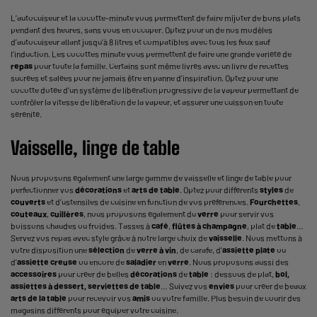
L’
autocuiseur
et la cocotte-minute vous permettent de faire mijoter de bons plats
pendant des heures, sans vous en occuper. Optez pour un de nos modèles
d’autocuiseur allant jusqu’à 8 litres et compatibles avec tous les feux sauf
l’induction. Les cocottes minute vous permettent de faire une grande variété de
repas
pour toute la famille. Certains sont même livrés avec un livre de recettes
sucrées et salées pour ne jamais être en panne d’inspiration. Optez pour une
cocotte dotée d’un système de libération progressive de la vapeur permettant de
contrôler la vitesse de libération de la vapeur, et assurer une cuisson en toute
sérénité.
Vaisselle, linge de table
Nous proposons également une large gamme de
vaisselle et linge de table
pour
perfectionner vos
décorations
et
arts de table
. Optez pour différents
styles
de
couverts
et d’
ustensiles de cuisine
en fonction de vos préférences.
Fourchettes
,
couteaux
,
cuillères
, nous proposons également du
verre
pour servir vos
boissons chaudes ou froides. Tasses à
café
,
flûtes à champagne
, plat de
table
…
Servez vos repas avec style grâce à notre large choix de
vaisselle
. Nous mettons à
votre disposition une
sélection
de
verre à vin
, de carafe, d’
assiette plate
ou
d’
assiette creuse
ou encore de
saladier
en
verre
. Nous proposons aussi des
accessoires
pour créer de belles
décorations
de
table
: dessous de plat,
bol,
assiettes à dessert, serviettes de table
… Suivez vos
envies
pour créer de beaux
arts de la table
pour recevoir vos
amis
ou votre famille. Plus besoin de courir des
magasins différents pour équiper votre cuisine.