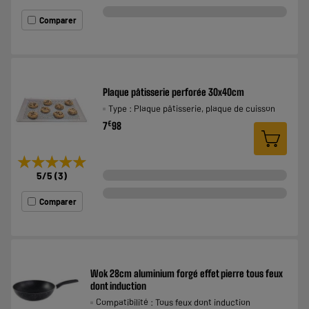
Comparer
Plaque pâtisserie perforée 30x40cm
Type : Plaque pâtisserie, plaque de cuisson
€
7
98
★★★★★
★★★★★
5
/5
(
3
)
Comparer
Wok 28cm aluminium forgé effet pierre tous feux
dont induction
Compatibilité : Tous feux dont induction