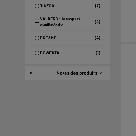
TINECO
(7)
VALBERG : le rapport
(4)
qualité/prix
DREAME
(4)
ROWENTA
(1)
Notes des produits