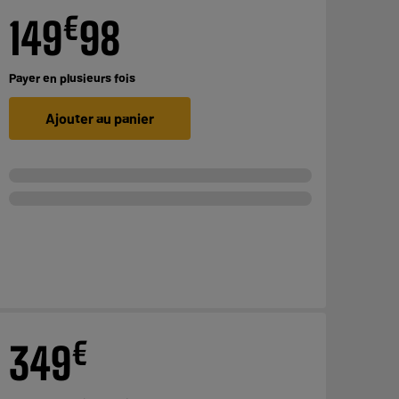
€
149
98
Payer en
plusieurs fois
Ajouter au panier
€
349