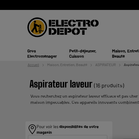
Gros
Petit-déjeuner,
Maison, Entret
Electroménager
Cuisson
Beauté
Accueil
Maison, Entretien,
Beauté
ASPIRATEUR
Aspirateu
Aspirateur laveur
(16 produits)
Vous recherchez un aspirateur laveur efficace et pas che
maison impeccables. Ces appareils innovants combinent l'
Pour voir les
disponibilités de votre
magasin