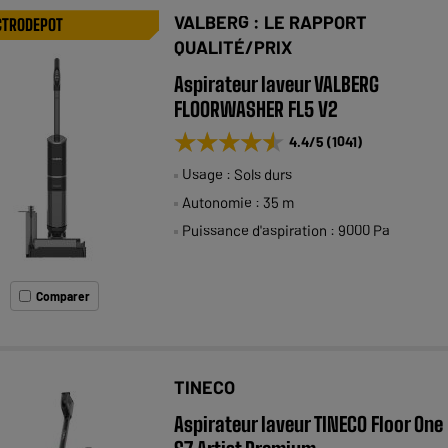
VALBERG : LE RAPPORT
CTRODEPOT
QUALITÉ/PRIX
Aspirateur laveur VALBERG
FLOORWASHER FL5 V2
★★★★★
★★★★★
4.4
/5
(
1041
)
Usage : Sols durs
Autonomie : 35 m
Puissance d'aspiration : 9000 Pa
Comparer
TINECO
Aspirateur laveur TINECO Floor One