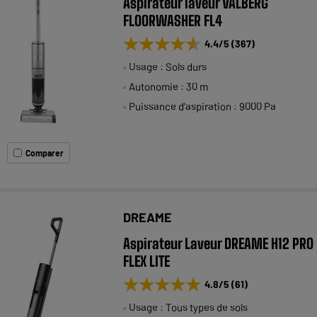
Aspirateur laveur VALBERG
FLOORWASHER FL4
★★★★★
★★★★★
4.4
/5
(
367
)
Usage : Sols durs
Autonomie : 30 m
Puissance d'aspiration : 9000 Pa
Comparer
DREAME
Aspirateur Laveur DREAME H12 PRO
FLEX LITE
★★★★★
★★★★★
4.8
/5
(
61
)
Usage : Tous types de sols