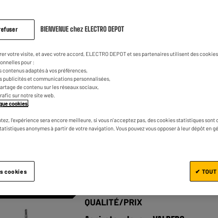
BIENVENUE chez ELECTRO DEPOT
refuser
DREAME
Aspirateur Laveur DREAME H15 PRO
rer votre visite, et avec votre accord, ELECTRO DEPOT et ses partenaires utilisent des cookies 
onnelles pour :
★★★★★
★★★★★
4.7
/5
(
121
)
s contenus adaptés à vos préférences,
es publicités et communications personnalisées,
Usage : Tous types de sols
e partage de contenu sur les réseaux sociaux,
trafic sur notre site web.
Autonomie : 60 m
tique cookies
.
Puissance d'aspiration : 21000 kPa
tez, l'expérience sera encore meilleure, si vous n'acceptez pas, des cookies statistiques sont 
statistiques anonymes à partir de votre navigation. Vous pouvez vous opposer à leur dépôt en g
Comparer
es cookies
✔ TOUT
VALBERG : LE RAPPORT
AGE
QUALITÉ/PRIX