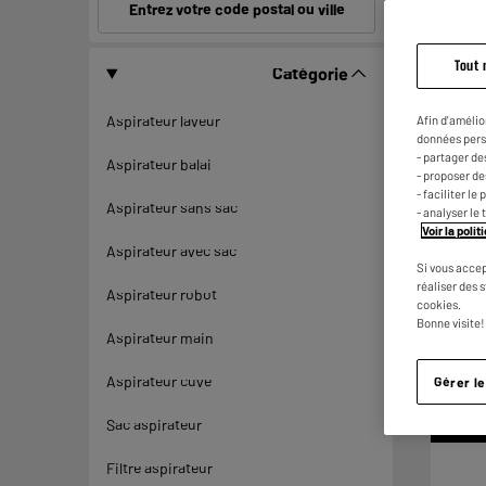
Entrez votre code postal ou ville
Tout 
Catégorie
Aspirateur laveur
Afin d'amélio
données pers
- partager de
Aspirateur balai
- proposer d
- faciliter l
Aspirateur sans sac
- analyser le 
Voir la poli
Aspirateur avec sac
Si vous accep
réaliser des 
Aspirateur robot
cookies.
Bonne visite!
Aspirateur main
Aspirateur cuve
Gérer l
ARRIV
Sac aspirateur
Filtre aspirateur