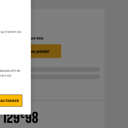
€
439
qui traitent vos
Payer en
plusieurs fois
Ajouter au panier
déposés afin de
érant vos
 AUTORISER
€
129
98