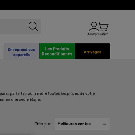
Compte
Panier
Les Produits
On reprend vos
Arrivages
Reconditionnés
appareils
rs, parfaits pour rendre toutes les pièces de votre
ur en une seule étape.
Trier par
:
Meilleures ventes