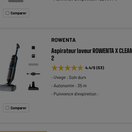
Comparer
ROWENTA
Aspirateur laveur ROWENTA X CLEA
2
★★★★★
★★★★★
4.4
/5
(
53
)
Usage : Sols durs
Autonomie : 35 m
Puissance d'aspiration :
Comparer