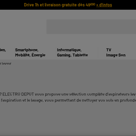
Drive 1h et livraison gratuite dès 49
+ d'infos
€90
ien,
Smartphone,
Informatique,
TV
Mobilité, Énergie
Gaming, Tablette
Image Son
r laveur
r ? ELECTRO DEPOT vous propose une sélection complète d'aspirateurs laveu
aspiration et le lavage, vous permettant de nettoyer vos sols en profonde