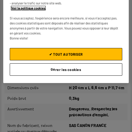
Couleur
Noir + Couleur + Papier
- analyser le trafic sur notre site web.
Voir la politique cookies
.
Caractéristiques
Imprimantes Canon
complémentaires
compatibles :
Si vous acceptez, l'expérience sera encore meilleure, si vous n'acceptez pas,
des cookies statistiques sont déposés afin de réaliser des statistiques
anonymes à partir de votre navigation. Vous pouvez vous opposer à leur dépôt
Canon PIXMA TS3550i
en gérant vos cookies.
Canon PIXMA TS3551i
Bonne visite!
Canon PIXMA TS3750i
Canon PIXMA TS3751i
Canon PIXMA TS3752i
✔ TOUT AUTORISER
Canon PIXMA TR4750i
Canon PIXMA TR4751i
Gérer les cookies
Canon PIXMA TR4755i
Canon PIXMA TR4756i
Dimensions colis
H 20 cm x L 6,6 cm x P 11,7 cm
Poids brut
0,3kg
Avertissement
Dangereux. Respectez les
précautions d’emploi.
Nom du fabricant, raison
SAS CANON FRANCE
sociale ou marque déposée