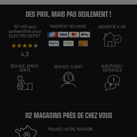
DES PRIX, MAIS PAS SEULEMENT !
157 407 avis
PAIEMENT SÉCURISÉ
GARANTIE À VIE
authentifiés pour
ELECTRO DEPOT
★★★★★
★★★★★
4,3
SERVICE APRÈS-
QUESTIONS /
SERVICE CLIENT
VENTE
RÉPONSES
112 MAGASINS PRÈS DE CHEZ VOUS
TROUVEZ VOTRE MAGASIN