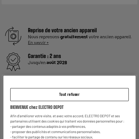
Reprise de votre ancien appareil
Nous reprenons
gratuitement
votre ancien appareil.
En savoir +
Garantie :
2 ans
Jusqu'en
août 2028
Caractéristiques
Tout refuser
Marque
CANON
Référence
PG-575/CL-576
BIENVENUE chez ELECTRO DEPOT
Afin d'améliorer votre visite, et avec votre accord, ELECTRO DEPOT et ses
Format
Multipack
partenaires utilisent des cookies qui traitent vos données personnelles pour :
- partager des contenus adaptés à vos préférences,
Consommable
Origine
- proposer des publicités et communications personnalisées,
- faciliter le partage de contenu sur les réseaux sociaux,