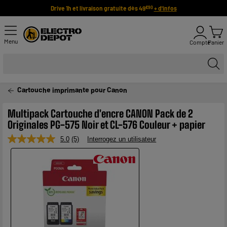
Drive 1h et livraison gratuite dès 49
+ d'infos
€90
Menu
Compte
Panier
Cartouche imprimante pour Canon
Multipack Cartouche d'encre CANON Pack de 2
Originales PG-575 Noir et CL-576 Couleur + papier
5.0
(5)
Interrogez un utilisateur
Lire
5
avis.
Lien
sur
la
même
page.