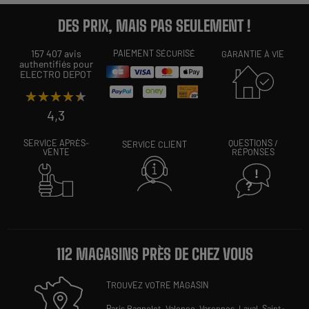
DES PRIX, MAIS PAS SEULEMENT !
157 407 avis
PAIEMENT SÉCURISÉ
GARANTIE À VIE
authentifiés pour
ELECTRO DEPOT
★★★★★
★★★★★
4,3
SERVICE APRÈS-
QUESTIONS /
SERVICE CLIENT
VENTE
RÉPONSES
112 MAGASINS PRÈS DE CHEZ VOUS
TROUVEZ VOTRE MAGASIN
Paris Bagnolet,
Valence,
Varennes,
Laval,
Saint-