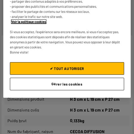
- partager des contenus adaptés à vos préférences,
- proposer des publicités et communications personnalisées,
- faciliter le partage de contenu sur les réseaux sociaux,
Garantie :
2 ans
- analyser le trafic sur notre site web.
Voir la politique cookies
.
Jusqu'en
août 2028
Si vous acceptez, l'expérience sera encore meilleure, si vous n'acceptez pas,
des cookies statistiques sont déposés afin de réaliser des statistiques
anonymes à partir de votre navigation. Vous pouvez vous opposer à leur dépôt
Caractéristiques
en gérant vos cookies.
Bonne visite!
Marque
.
Type de produit
Moule, moulerie
✔ TOUT AUTORISER
Matière principale
Silicone
Gérer les cookies
Coloris
Doré
Dimensions produit
H 3 cm x L 19 cm x P 27 cm
Dimensions colis
H 3 cm x L 19 cm x P 27 cm
Poids brut
0,133kg
Nom du fabricant, raison
CECOA DIFFUSION