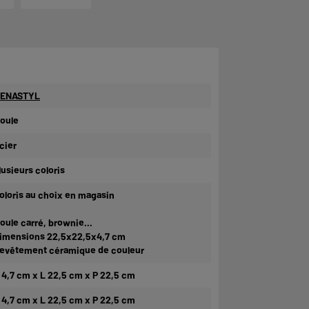
ENASTYL
oule
cier
lusieurs coloris
oloris au choix en magasin
oule carré, brownie...
imensions 22,5x22,5x4,7 cm
evêtement céramique de couleur
 4,7 cm x L 22,5 cm x P 22,5 cm
 4,7 cm x L 22,5 cm x P 22,5 cm