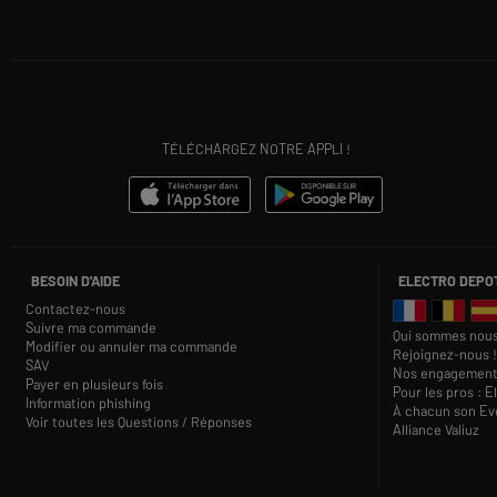
TÉLÉCHARGEZ NOTRE APPLI !
BESOIN D'AIDE
ELECTRO DEPO
Contactez-nous
Suivre ma commande
Qui sommes nous
Modifier ou annuler ma commande
Rejoignez-nous !
SAV
Nos engagement
Payer en plusieurs fois
Pour les pros : E
Information phishing
À chacun son Eve
Voir toutes les Questions / Réponses
Alliance Valiuz