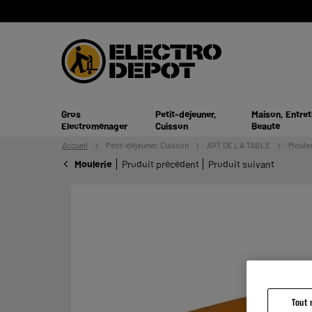
Gros
Petit-déjeuner,
Maison, Entret
Electroménager
Cuisson
Beauté
Accueil
Petit-déjeuner,
Cuisson
ART DE LA TABLE
Mouler
Moulerie
Produit précédent
Produit suivant
Tout 