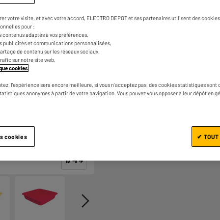
page.
rer votre visite, et avec votre accord, ELECTRO DEPOT et ses partenaires utilisent des cookies 
onnelles pour :
s contenus adaptés à vos préférences,
es publicités et communications personnalisées,
e partage de contenu sur les réseaux sociaux,
trafic sur notre site web.
tique cookies
.
Ajouter au panier
tez, l'expérience sera encore meilleure, si vous n'acceptez pas, des cookies statistiques sont 
statistiques anonymes à partir de votre navigation. Vous pouvez vous opposer à leur dépôt en g
es cookies
✔ TOUT
1/4