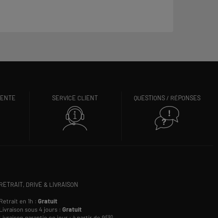
VENTE
SERVICE CLIENT
QUESTIONS / RÉPONSES
RETRAIT, DRIVE & LIVRAISON
Retrait en 1h :
Gratuit
Livraison sous 4 jours :
Gratuit
Livraison garantie ce jour : à partir de 9
€90