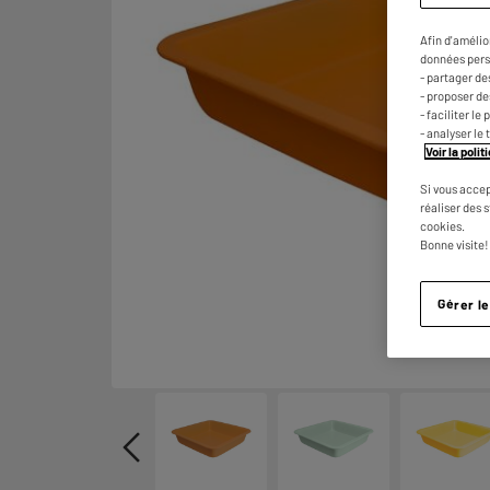
Afin d'amélio
données pers
- partager de
- proposer d
- faciliter l
- analyser le 
Voir la poli
Si vous accep
réaliser des 
cookies.
Bonne visite!
Gérer l