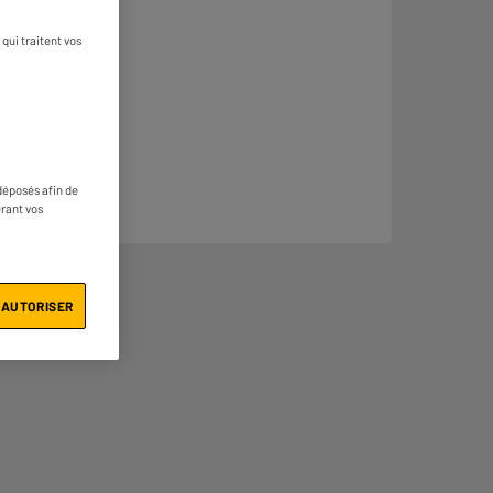
qui traitent vos
déposés afin de
érant vos
 AUTORISER