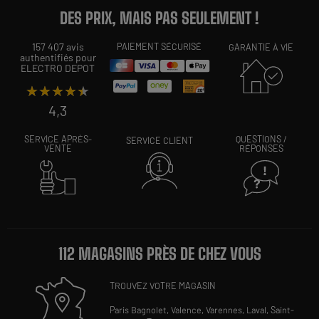
DES PRIX, MAIS PAS SEULEMENT !
157 407 avis
PAIEMENT SÉCURISÉ
GARANTIE À VIE
authentifiés pour
ELECTRO DEPOT
★★★★★
★★★★★
4,3
SERVICE APRÈS-
QUESTIONS /
SERVICE CLIENT
VENTE
RÉPONSES
112 MAGASINS PRÈS DE CHEZ VOUS
TROUVEZ VOTRE MAGASIN
Paris Bagnolet,
Valence,
Varennes,
Laval,
Saint-