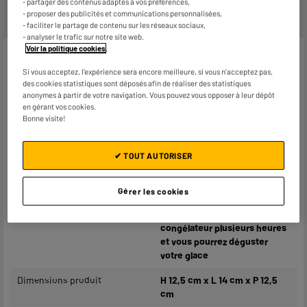
- partager des contenus adaptés à vos préférences,
- proposer des publicités et communications personnalisées,
- faciliter le partage de contenu sur les réseaux sociaux,
- analyser le trafic sur notre site web.
Voir la politique cookies
.
Caractéristiques
Si vous acceptez, l'expérience sera encore meilleure, si vous n'acceptez pas,
des cookies statistiques sont déposés afin de réaliser des statistiques
Type de produit
Moule glace
anonymes à partir de votre navigation. Vous pouvez vous opposer à leur dépôt
en gérant vos cookies.
Coloris
Plusieurs coloris
Bonne visite!
Matière principale
Plastique
✔ TOUT AUTORISER
Caractéristiques
Moule pour 6 glaces
complémentaires
bâtonnets
Gérer les cookies
Mettre votre préparation dans
chaque moule, passer au
congélateur plusieurs heures
et vous pourrez déguster
votre glace
Dimensions produit
H 12,5 cm x L 14 cm x P 12,5
cm