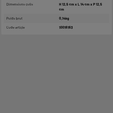
Dimensions colis
H 12,5 cm x L 14 cm x P 12,5
cm
Poids brut
0,14kg
Code article
10016163