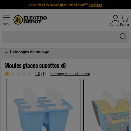
Drive 1h et livraison gratuite dès 49
+ d'infos
€90
Menu
Compte
Panier
Ustensiles de cuisine
Moules glaces sucettes x6
1.0
(1)
Interrogez un utilisateur
Lire
1
avis.
Lien
sur
la
même
page.