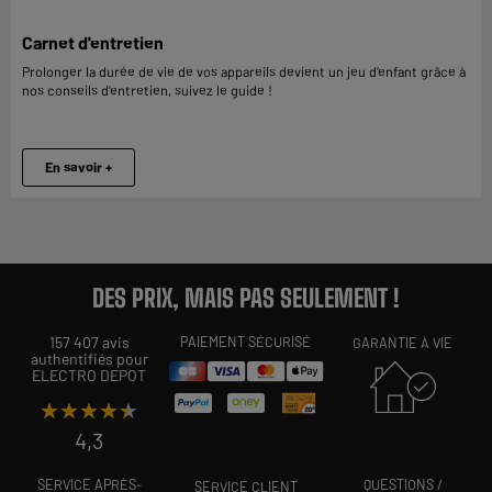
Carnet d'entretien
Prolonger la durée de vie de vos appareils devient un jeu d’enfant grâce à
nos conseils d’entretien, suivez le guide !
En savoir +
DES PRIX, MAIS PAS SEULEMENT !
157 407 avis
PAIEMENT SÉCURISÉ
GARANTIE À VIE
authentifiés pour
ELECTRO DEPOT
★★★★★
★★★★★
4,3
SERVICE APRÈS-
QUESTIONS /
SERVICE CLIENT