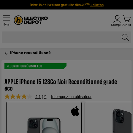
Drive 1h et livraison gratuite dès 49
+ d'infos
€90
Menu
Compte
Panier
iPhone reconditionné
RECONDITIONNÉ GRADE ÉCO
APPLE iPhone 15 128Go Noir Reconditionné grade
éco
4.1
(7)
Interrogez un utilisateur
Lire
7
avis.
Lien
sur
la
même
page.