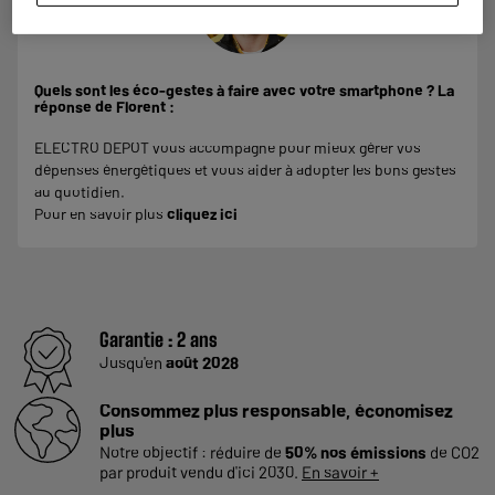
Quels sont les éco-gestes à faire avec votre smartphone ? La
réponse de Florent :
ELECTRO DEPOT vous accompagne pour mieux gérer vos
dépenses énergétiques et vous aider à adopter les bons gestes
au quotidien.
Pour en savoir plus
cliquez ici
Garantie :
2 ans
Jusqu'en
août 2028
Consommez plus responsable, économisez
plus
Notre objectif : réduire de
50% nos émissions
de CO2
par produit vendu d'ici 2030.
En savoir +