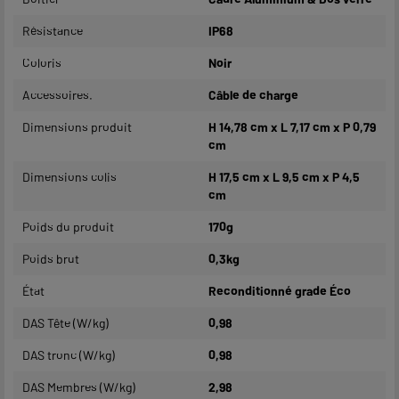
Résistance
IP68
Coloris
Noir
Accessoires.
Câble de charge
Dimensions produit
H 14,78 cm x L 7,17 cm x P 0,79
cm
Dimensions colis
H 17,5 cm x L 9,5 cm x P 4,5
cm
Poids du produit
170g
Poids brut
0,3kg
État
Reconditionné grade Éco
DAS Tête (W/kg)
0,98
DAS tronc (W/kg)
0,98
DAS Membres (W/kg)
2,98