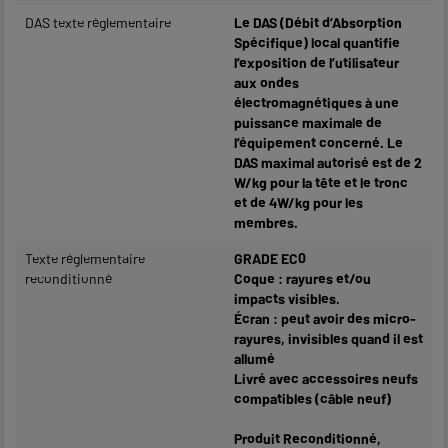
DAS texte réglementaire
Le DAS (Débit d’Absorption
Spécifique) local quantifie
l’exposition de l’utilisateur
aux ondes
électromagnétiques à une
puissance maximale de
l’équipement concerné. Le
DAS maximal autorisé est de 2
W/kg pour la tête et le tronc
et de 4W/kg pour les
membres.
Texte réglementaire
GRADE EC0
reconditionné
Coque : rayures et/ou
impacts visibles.
Écran : peut avoir des micro-
rayures, invisibles quand il est
allumé
Livré avec accessoires neufs
compatibles (câble neuf)
Produit Reconditionné,