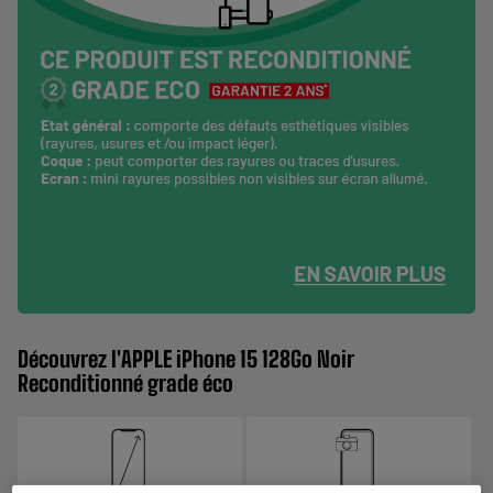
Découvrez l'APPLE iPhone 15 128Go Noir
Reconditionné grade éco