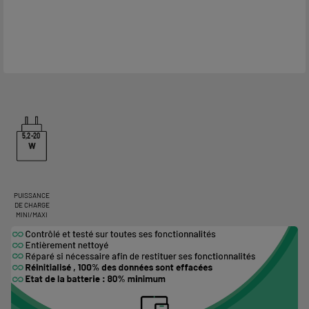
5,2-20
W
PUISSANCE
DE CHARGE
MINI/MAXI