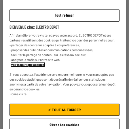
Ecran : 6,1 pouces
Appareil photo : 12+12 MP
Pour un meilleur confort au
La qualité de la photo dépend du
Tout refuser
quotidien. Jouez confortablement,
capteur principal embarqué par le
regardez vos films, visionnez vos
smartphone. Plus celui-ci possède
BIENVENUE chez ELECTRO DEPOT
photos, répondez aux emails et lisez
de mégapixels, plus la photo sera
un livre sans froncer les sourcils.
détaillée, avec de belles couleurs.
Afin d'améliorer votre visite, et avec votre accord, ELECTRO DEPOT et ses
Chaque capteur possède sa propre
partenaires utilisent des cookies qui traitent vos données personnelles pour :
fonction : téléobjectif, grand angle,
- partager des contenus adaptés à vos préférences,
macro etc…
- proposer des publicités et communications personnalisées,
- faciliter le partage de contenu sur les réseaux sociaux,
- analyser le trafic sur notre site web.
Voir la politique cookies
.
Si vous acceptez, l'expérience sera encore meilleure, si vous n'acceptez pas,
des cookies statistiques sont déposés afin de réaliser des statistiques
anonymes à partir de votre navigation. Vous pouvez vous opposer à leur dépôt
Reconditionné en Europe
en gérant vos cookies.
Bonne visite!
Contrôlé et remis en état en Europe
pour une seconde vie
✔ TOUT AUTORISER
Gérer les cookies