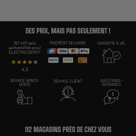
DES PRIX, MAIS PAS SEULEMENT !
157 407 avis
PAIEMENT SÉCURISÉ
GARANTIE À VIE
authentifiés pour
ELECTRO DEPOT
★★★★★
★★★★★
4,3
SERVICE APRÈS-
QUESTIONS /
SERVICE CLIENT
VENTE
RÉPONSES
112 MAGASINS PRÈS DE CHEZ VOUS