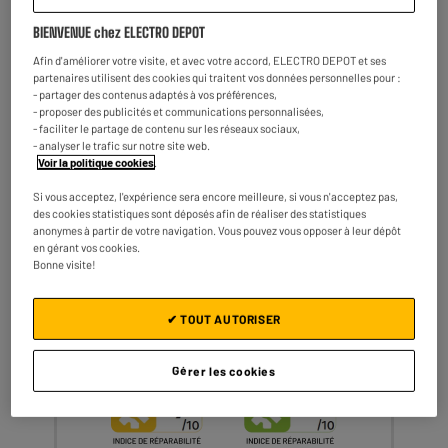
pour évaluer leur potentiel de réparation.
BIENVENUE chez ELECTRO DEPOT
Mis en place par le gouvernement français, cet indice
Afin d'améliorer votre visite, et avec votre accord, ELECTRO DEPOT et ses
vise à lutter contre l'obsolescence programmée* et à
partenaires utilisent des cookies qui traitent vos données personnelles pour :
encourager les consommateurs à choisir des produits
- partager des contenus adaptés à vos préférences,
plus durables. En clair, avec un produit facilement
- proposer des publicités et communications personnalisées,
réparable, plus besoin d’acheter du neuf à la moindre
- faciliter le partage de contenu sur les réseaux sociaux,
- analyser le trafic sur notre site web.
panne.
Voir la politique cookies
.
Source : Ministère de la Transition écologique
Si vous acceptez, l'expérience sera encore meilleure, si vous n'acceptez pas,
des cookies statistiques sont déposés afin de réaliser des statistiques
anonymes à partir de votre navigation. Vous pouvez vous opposer à leur dépôt
en gérant vos cookies.
Bonne visite!
✔ TOUT AUTORISER
Gérer les cookies