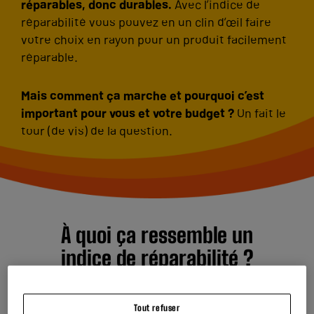
réparables, donc durables.
Avec l’indice de
réparabilité vous pouvez en un clin d’œil faire
votre choix en rayon pour un produit facilement
réparable.
Mais comment ça marche et pourquoi c’est
important pour vous et votre budget ?
On fait le
tour (de vis) de la question.
À quoi ça ressemble un
indice de réparabilité ?
L’indice de réparabilité est une note sur 10 attribuée à
certains produits multimédias et électroménagers
Tout refuser