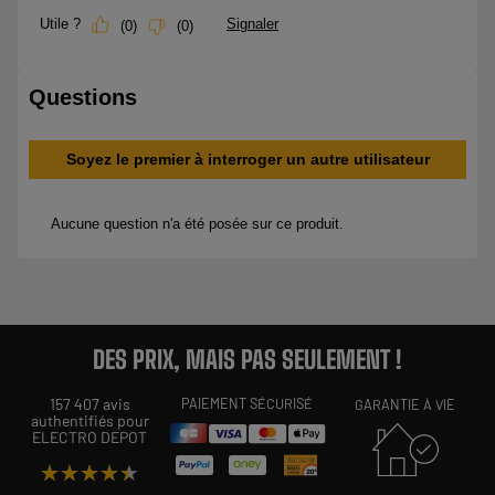
DES PRIX, MAIS PAS SEULEMENT !
157 407 avis
PAIEMENT SÉCURISÉ
GARANTIE À VIE
authentifiés pour
ELECTRO DEPOT
★★★★★
★★★★★