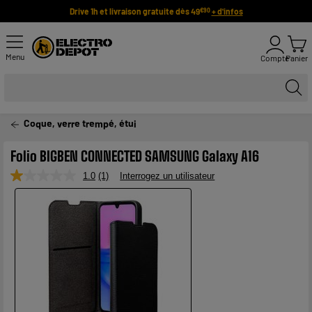
Drive 1h et livraison gratuite dès 49
+ d'infos
€90
Menu
Compte
Panier
Coque, verre trempé, étui
Folio BIGBEN CONNECTED SAMSUNG Galaxy A16
1.0
(1)
Interrogez un utilisateur
Lire
1
avis.
Lien
sur
la
même
page.