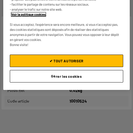
- faciliter le partage de contenu sur les réseaux sociaux,
- analyser le trafic sur notre site web.
Voir la politique cookies
.
Caractéristiques
Si vous acceptez, l'expérience sera encore meilleure, si vous n'acceptez pas,
des cookies statistiques sont déposés afin de réaliser des statistiques
anonymes à partir de votre navigation. Vous pouvez vous opposer à leur dépôt
Marque
BIGBEN CONNECTED
en gérant vos cookies.
Bonne visite!
Type de produit
Folio
Coloris
Transparent
✔ TOUT AUTORISER
Plus produit balisage
ENGAGEMENT PRIX BAS
Gérer les cookies
Référence constructeur
Folio Samsung A16
Poids net
0,02kg
Code article
10010524