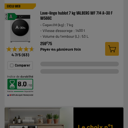
EXCLU WEB
Lave-linge hublot 7 kg VALBERG WF 714 A-30 F
A
A
W566C
G
Capacité (kg) : 7 kg
Vitesse d'essorage : 1400 t
Volume du tambour (L) : 53 L
€
259
75
★★★★★
★★★★★
Payer en
plusieurs fois
4.7
/5
(
63
)
Comparer
8.0