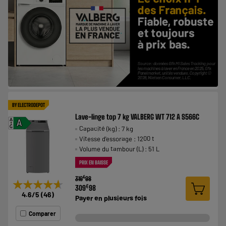
BY ELECTRODEPOT
Lave-linge top 7 kg VALBERG WT 712 A S566C
A
A
Capacité (kg) : 7 kg
G
Vitesse d'essorage : 1200 t
Volume du tambour (L) : 51 L
PRIX EN BAISSE
€
319
98
★★★★★
★★★★★
€
309
98
4.6
/5
(
46
)
Payer en
plusieurs fois
Comparer