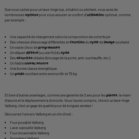
Que vous optiez pour un lave-linge top, à hublot ou séchant, vous avez de
nombreuses
options
pour vous assurer un confort d’
utilisation
optimal, comme
par exemple :
Une capacité de chargement selon la composition de votre foyer
Des vitesses d’essorage différentes en
fonction
du
cycle
de
lavage
souhaité
Un vaste choix de
programmes
Un départ
différé
(ou une fin) du
cycle
Des
sécurités
idéales (blocage de la porte, anti-surchauffe, etc.)
Un faible
niveau sonore
Une bonne classe énergétique
Un
poids
oscillant entre environ 60 et 75 kg
Et bien d’autres avantages, comme une garantie de 2 ans pour les
pièces
, la main-
d'œuvre et le déplacement à domicile. Vous l’aurez compris, choisir un lave-linge
Valberg, c’est un gage de qualité pour de longues années !
Découvrez l’univers Valberg en un clin d’oeil :
Four posable Valberg
Lave-vaisselle Valberg
Four encastrable Valberg
Aspirateur Valberg