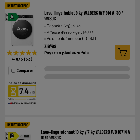
BY ELECTRODEPOT
Lave-linge hublot 9 kg VALBERG WF 914 A-30 F
A
A
W180C
G
Capacité (kg) : 9 kg
Vitesse d'essorage : 1400 t
Volume du tambour (L) : 60 L
€
319
98
★★★★★
★★★★★
Payer en
plusieurs fois
4.8
/5
(
33
)
Comparer
7.4
BY ELECTRODEPOT
Lave-linge séchant 10 kg / 7 kg VALBERG WD 10714 A
A
D
10/D W180C
G