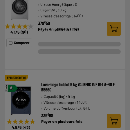
Classe énergétique : D
Capacité : 10 kg
Vitesse d'essorage : 1400 t
€
379
50
★★★★★
★★★★★
Payer en
plusieurs fois
4.1
/5
(
90
)
Comparer
BY ELECTRODEPOT
Lave-linge hublot 9 kg VALBERG WF 914 A-40 F
A
A
B566C
G
Capacité (kg) : 9 kg
Vitesse d'essorage : 1400 t
Volume du tambour (L) : 64 L
€
339
98
★★★★★
★★★★★
Payer en
plusieurs fois
4.8
/5
(
43
)