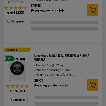
€
349
98
★★★★★
★★★★★
Payer en
plusieurs fois
4.4
/5
(
233
)
Comparer
EXCLU WEB
Lave-linge hublot 12 kg VALBERG WF 1214 A
A
A
W566C3
G
Capacité (kg) : 12 kg
Vitesse d'essorage : 1400 t
Volume du tambour (L) : 76 L
€
319
75
★★★★★
★★★★★
Payer en
plusieurs fois
4.6
/5
(
85
)
Comparer