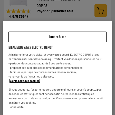
€
299
98
★★★★★
★★★★★
Payer en
plusieurs fois
4.6
/5
(
364
)
Comparer
Tout refuser
8.2
BIENVENUE chez ELECTRO DEPOT
Afin d'améliorer votre visite, et avec votre accord, ELECTRO DEPOT et ses
partenaires utilisent des cookies qui traitent vos données personnelles pour :
- partager des contenus adaptés à vos préférences,
- proposer des publicités et communications personnalisées,
BY ELECTRODEPOT
- faciliter le partage de contenu sur les réseaux sociaux,
Lave-linge hublot 8 kg VALBERG WF 814 A-30 F
- analyser le trafic sur notre site web.
A
A
S566C
Voir la politique cookies
.
G
Capacité (kg) : 8 kg
Si vous acceptez, l'expérience sera encore meilleure, si vous n'acceptez pas,
Vitesse d'essorage : 1400 t
des cookies statistiques sont déposés afin de réaliser des statistiques
Volume du tambour (L) : 53 L
anonymes à partir de votre navigation. Vous pouvez vous opposer à leur dépôt
en gérant vos cookies.
€
279
50
Bonne visite!
★★★★★
★★★★★
Payer en
plusieurs fois
4.6
/5
(
132
)