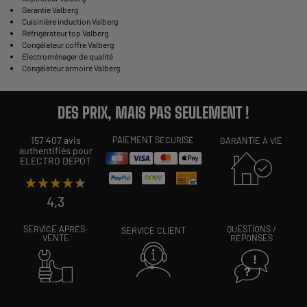
Garantie Valberg
Cuisinière induction Valberg
Réfrigérateur top Valberg
Congélateur coffre Valberg
Electroménager de qualité
Congélateur armoire Valberg
DES PRIX, MAIS PAS SEULEMENT !
157 407 avis
PAIEMENT SÉCURISÉ
GARANTIE À VIE
authentifiés pour
ELECTRO DEPOT
★★★★★
★★★★★
4,3
SERVICE APRÈS-
QUESTIONS /
SERVICE CLIENT
VENTE
RÉPONSES