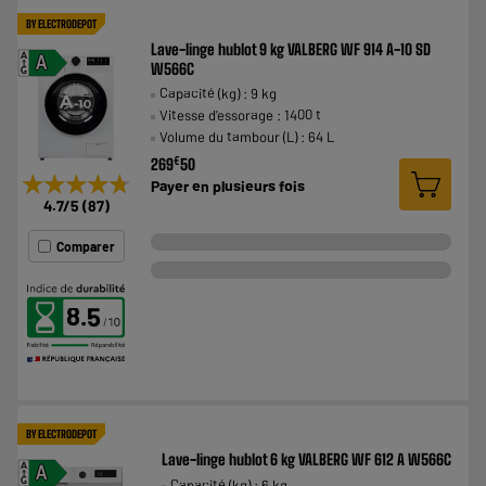
BY ELECTRODEPOT
Lave-linge hublot 9 kg VALBERG WF 914 A-10 SD
A
A
W566C
G
Capacité (kg) : 9 kg
Vitesse d'essorage : 1400 t
Volume du tambour (L) : 64 L
€
269
50
★★★★★
★★★★★
Payer en
plusieurs fois
4.7
/5
(
87
)
Comparer
8.5
BY ELECTRODEPOT
Lave-linge hublot 6 kg VALBERG WF 612 A W566C
A
A
Capacité (kg) : 6 kg
G