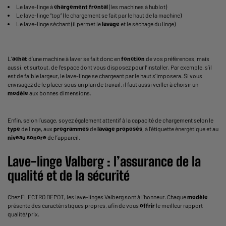
Le lave-linge à
chargement frontal
(les machines à hublot)
Le lave-linge “top” (le chargement se fait par le haut de la machine)
Le lave-linge séchant (il permet le
lavage
et le séchage du linge)
L’
achat
d’une machine à laver se fait donc en
fonction
de vos préférences, mais
aussi, et surtout, de l’espace dont vous disposez pour l’installer. Par exemple, s’il
est de faible largeur, le lave-linge se chargeant par le haut s’imposera. Si vous
envisagez de le placer sous un plan de travail, il faut aussi veiller à choisir un
modèle
aux bonnes dimensions.
Enfin, selon l’usage, soyez également attentif à la capacité de chargement selon le
type
de linge, aux
programmes
de
lavage
proposés
, à l’étiquette énergétique et au
niveau sonore
de l’appareil.
Lave-linge Valberg : l’assurance de la
qualité et de la sécurité
Chez ELECTRO DEPOT, les lave-linges Valberg sont à l’honneur. Chaque
modèle
présente des caractéristiques propres, afin de vous
offrir
le meilleur rapport
qualité/prix.