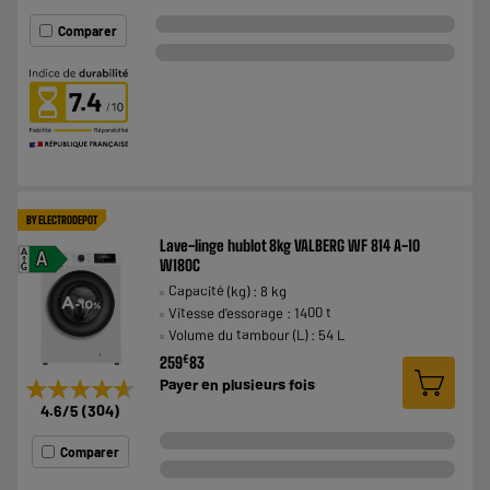
Comparer
7.4
BY ELECTRODEPOT
Lave-linge hublot 8kg VALBERG WF 814 A-10
A
A
W180C
G
Capacité (kg) : 8 kg
Vitesse d'essorage : 1400 t
Volume du tambour (L) : 54 L
€
259
83
★★★★★
★★★★★
Payer en
plusieurs fois
4.6
/5
(
304
)
Comparer