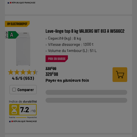
BY ELECTRODEPOT
Lave-linge top 8 kg VALBERG WT 813 A W566C2
A
A
Capacité (kg) : 8 kg
G
Vitesse d'essorage : 1300 t
Volume du tambour (L) : 51 L
PRIX EN BAISSE
€
339
99
★★★★★
★★★★★
€
329
98
4.5
/5
(
553
)
Payer en
plusieurs fois
Comparer
7.2