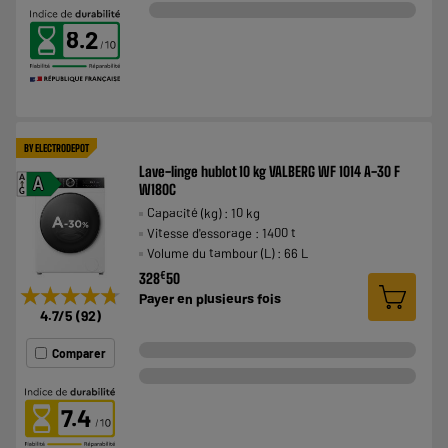
8.2
BY ELECTRODEPOT
Lave-linge hublot 10 kg VALBERG WF 1014 A-30 F
A
A
W180C
G
Capacité (kg) : 10 kg
Vitesse d'essorage : 1400 t
Volume du tambour (L) : 66 L
€
328
50
★★★★★
★★★★★
Payer en
plusieurs fois
4.7
/5
(
92
)
Comparer
7.4