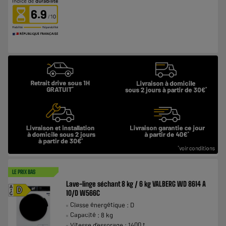
6.9
LE PRIX BAS
Lave-linge séchant 8 kg / 6 kg VALBERG WD 8614 A
A
D
10/D W566C
G
Classe énergétique : D
Capacité : 8 kg
Vitesse d'essorage : 1400 t