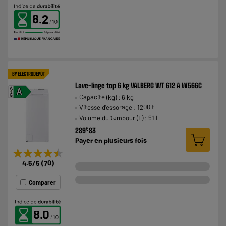
8.2
BY ELECTRODEPOT
Lave-linge top 6 kg VALBERG WT 612 A W566C
A
A
Capacité (kg) : 6 kg
G
Vitesse d'essorage : 1200 t
Volume du tambour (L) : 51 L
€
289
83
Payer en
plusieurs fois
★★★★★
★★★★★
4.5
/5
(
70
)
Comparer
8.0