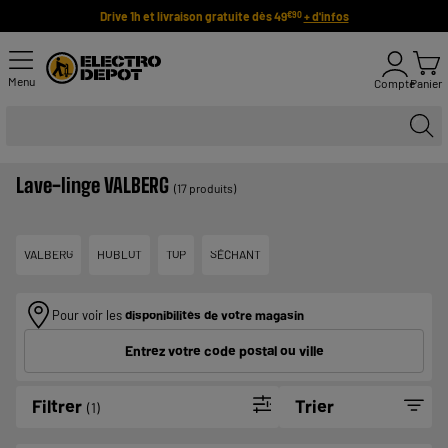
Drive 1h et livraison gratuite dès 49
+ d'infos
€90
Menu
Compte
Panier
Lave-linge VALBERG
(17 produits)
VALBERG
HUBLOT
TOP
SÉCHANT
Pour voir les
disponibilités de votre magasin
Entrez votre code postal ou ville
Filtrer
Trier
(1)