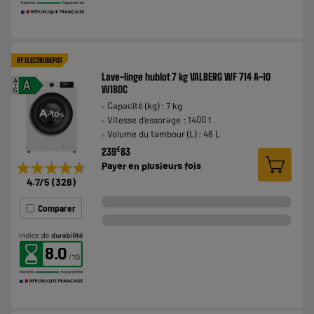
BY ELECTRODEPOT
Lave-linge hublot 7 kg VALBERG WF 714 A-10
A
A
W180C
G
Capacité (kg) : 7 kg
Vitesse d'essorage : 1400 t
Volume du tambour (L) : 46 L
€
239
83
★★★★★
★★★★★
Payer en
plusieurs fois
4.7
/5
(
328
)
Comparer
8.0