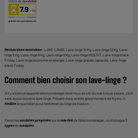
7.9
Recherches associées
:
LAVE-LINGE
,
Lave-linge 10 Kg
,
Lave-linge 12 Kg
,
Lave-
linge 5 Kg
,
Lave-linge 8 Kg
,
Lave-linge 9 Kg
,
Lave-linge INDESIT
,
Lave-linge black
Friday
,
Lave-linge économe en énergie
,
Lave-linge grande capacité
,
Lave-linge
black Friday
Comment bien choisir son lave-linge ?
S’il y a bien un appareil électroménager dont nous avons du mal à nous passer, c’est
sans aucun doute le lave-linge. Présent dans un très grand nombre de foyers, il
facilite
le quotidien pour l’entretien du linge de maison.
Parmi les
modèles proposés
sur le
marché
de l’électroménager, on distingue 3
types
de
modèles
: