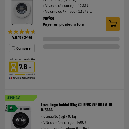
Vitesse d'essorage : 1200 t
Volume du tambour (L) : 45 L
€
219
83
Payer en
plusieurs fois
★★★★★
★★★★★
4.6
/5
(
249
)
Comparer
7.8
LE PRIX BAS
Lave-linge hublot 10kg VALBERG WF 1014 A-10
A
A
W566C
G
Capacité (kg) : 10 kg
Vitesse d'essorage : 1400 t
Volume du tambour (L) : 64 L