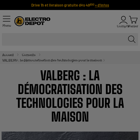
Drive 1h et livraison gratuite dès 49
+ d'infos
€90
Menu
Compte
Panier
Accueil
Conseils
VALBERG : la démocratisation des technologies pour la maison
VALBERG : LA
DÉMOCRATISATION DES
TECHNOLOGIES POUR LA
MAISON