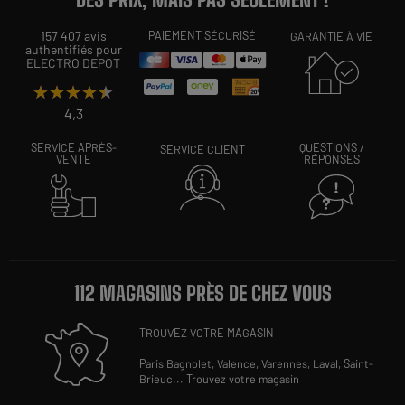
157 407 avis
PAIEMENT SÉCURISÉ
GARANTIE À VIE
authentifiés pour
ELECTRO DEPOT
★★★★★
★★★★★
4,3
SERVICE APRÈS-
QUESTIONS /
SERVICE CLIENT
VENTE
RÉPONSES
112 MAGASINS PRÈS DE CHEZ VOUS
TROUVEZ VOTRE MAGASIN
Paris Bagnolet,
Valence,
Varennes,
Laval,
Saint-
Brieuc
...
Trouvez votre magasin