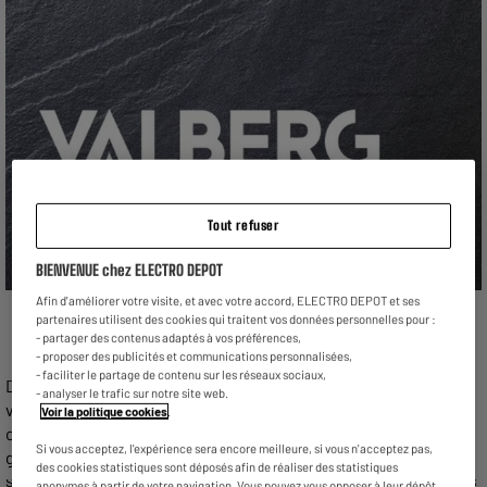
Tout refuser
BIENVENUE chez ELECTRO DEPOT
Afin d'améliorer votre visite, et avec votre accord, ELECTRO DEPOT et ses
partenaires utilisent des cookies qui traitent vos données personnelles pour :
- partager des contenus adaptés à vos préférences,
- proposer des publicités et communications personnalisées,
- faciliter le partage de contenu sur les réseaux sociaux,
Dans un monde où la technologie évolue à une vitesse
- analyser le trafic sur notre site web.
vertigineuse, les marques d'électroménager cherchent
Voir la politique cookies
.
constamment à innover tout en restant accessibles au plus
Si vous acceptez, l'expérience sera encore meilleure, si vous n'acceptez pas,
grand nombre.
VALBERG
, avec son slogan "Designed to Last",
des cookies statistiques sont déposés afin de réaliser des statistiques
se positionne comme un pionnier dans la démocratisation des
anonymes à partir de votre navigation. Vous pouvez vous opposer à leur dépôt