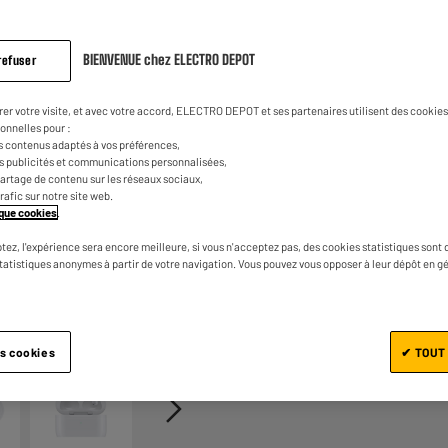
Lien
sur
1
€
03
Dont
la
même
BIENVENUE chez ELECTRO DEPOT
refuser
page.
rer votre visite, et avec votre accord, ELECTRO DEPOT et ses partenaires utilisent des cookies 
onnelles pour :
s contenus adaptés à vos préférences,
es publicités et communications personnalisées,
e partage de contenu sur les réseaux sociaux,
trafic sur notre site web.
tique cookies
.
Ajouter au panier
tez, l'expérience sera encore meilleure, si vous n'acceptez pas, des cookies statistiques sont 
statistiques anonymes à partir de votre navigation. Vous pouvez vous opposer à leur dépôt en g
1/4
es cookies
✔ TOUT