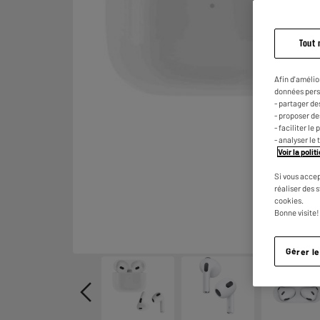
Tout 
Afin d'amélio
données pers
- partager de
- proposer d
- faciliter l
- analyser le 
Voir la poli
Si vous accep
réaliser des 
cookies.
Bonne visite!
Gérer l