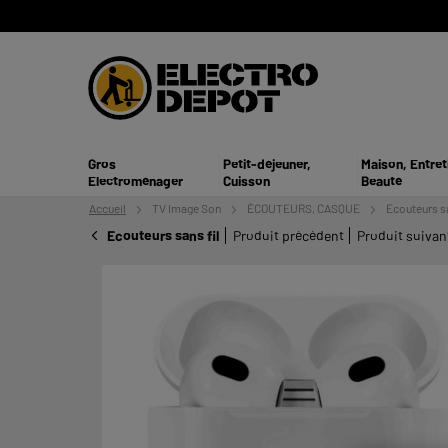
Gros
Petit-déjeuner,
Maison, Entret
Electroménager
Cuisson
Beauté
Accueil
TV
Image Son
ÉCOUTEURS, CASQUE
Ecouteurs sa
Ecouteurs sans fil
Produit précédent
Produit suivan