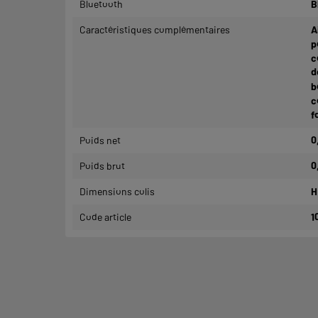
Bluetooth
B
Caractéristiques complémentaires
A
p
c
d
b
c
f
Poids net
0
Poids brut
0
Dimensions colis
H
Code article
1