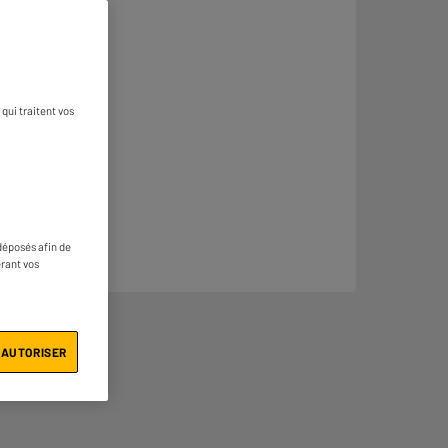
qui traitent vos
déposés afin de
érant vos
 AUTORISER