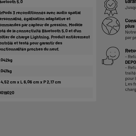
Garan
luetooth 5.0
Jusq
irPods 3 reconditionnés avec audio spatial
ersonnalisé, égalisation adaptative et
Cons
ommandes par capteur de pression. Modèle
plus
oté de la connectivité Bluetooth 5.0 et d'un
Notre
oîtier de charge Lightning. Produit entièrement
par p
ontrôlé et testé pour garantir des
onctionnalités proches du neuf.
Reto
- Ret
,042kg
DEPO
- Ret
,047kg
trait
pour l
 4,52 cm x L 6,06 cm x P 2,17 cm
Les f
charg
0019020