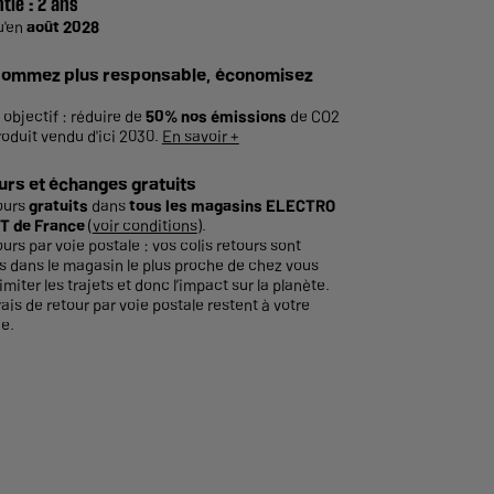
tie :
2 ans
u'en
août 2028
ommez plus responsable, économisez
 objectif : réduire de
50% nos émissions
de CO2
roduit vendu d'ici 2030.
En savoir +
urs et échanges gratuits
ours
gratuits
dans
tous les magasins ELECTRO
T de France
(
voir conditions
).
ours par voie postale : vos colis retours sont
és dans le magasin le plus proche de chez vous
imiter les trajets et donc l’impact sur la planète.
rais de retour par voie postale restent à votre
e.