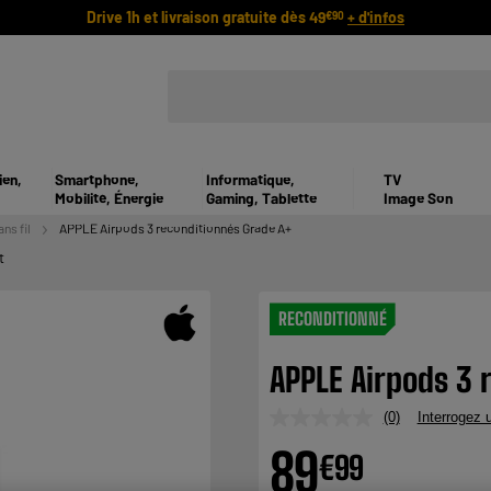
Drive 1h et livraison gratuite dès 49
+ d'infos
€90
ien,
Smartphone,
Informatique,
TV
Mobilité, Énergie
Gaming, Tablette
Image Son
ns fil
APPLE Airpods 3 reconditionnés Grade A+
t
RECONDITIONNÉ
APPLE Airpods 3 
(0)
Interrogez u
Aucune
valeur
89
€
99
de
notation.