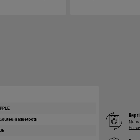
PPLE
Repri
couteurs Bluetooth
Nous
En sa
0h