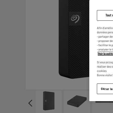
Tout 
Afin d'amélio
données pers
- partager de
- proposer d
- faciliter l
- analyser le 
Voir la poli
Si vous accep
réaliser des 
cookies.
Bonne visite!
Gérer l