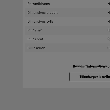
Reconditionné
N
Dimensions produit
H
Dimensions colis
H
Poids net
0
Poids brut
0
Code article
9
Besoin d'informations 
Télécharger la notic