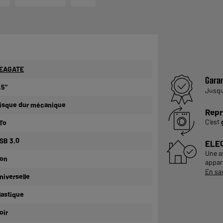
EAGATE
Garan
.5"
Jusq
isque dur mécanique
Repr
C'est
To
SB 3.0
ELE
Une a
on
appare
En sa
niverselle
lastique
oir