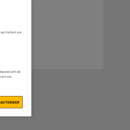
qui traitent vos
déposés afin de
érant vos
 AUTORISER