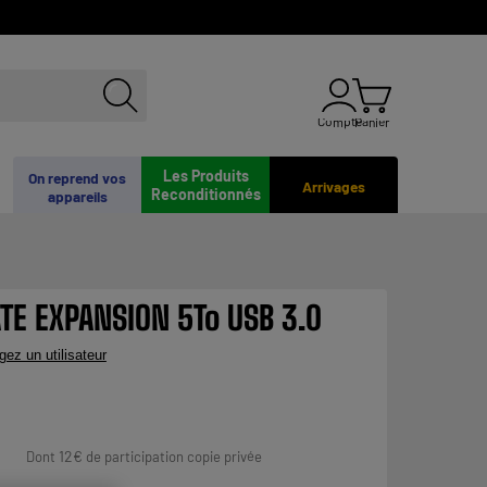
Compte
Panier
Les Produits
On reprend vos
Arrivages
Reconditionnés
appareils
TE EXPANSION 5To USB 3.0
gez un utilisateur
12
€
Dont