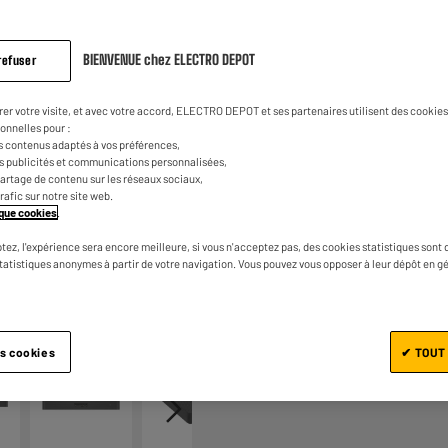
BIENVENUE chez ELECTRO DEPOT
refuser
rer votre visite, et avec votre accord, ELECTRO DEPOT et ses partenaires utilisent des cookies 
onnelles pour :
s contenus adaptés à vos préférences,
es publicités et communications personnalisées,
Ajouter au panier
e partage de contenu sur les réseaux sociaux,
trafic sur notre site web.
tique cookies
.
tez, l'expérience sera encore meilleure, si vous n'acceptez pas, des cookies statistiques sont 
statistiques anonymes à partir de votre navigation. Vous pouvez vous opposer à leur dépôt en g
1/7
es cookies
✔ TOUT