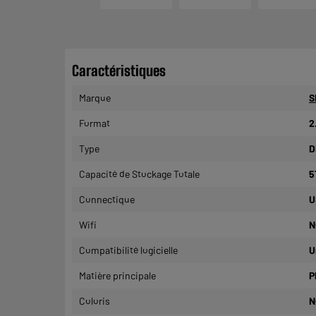
Caractéristiques
Marque
S
Format
2
Type
D
Capacité de Stockage Totale
5
Connectique
U
Wifi
N
Compatibilité logicielle
U
Matière principale
P
Coloris
N