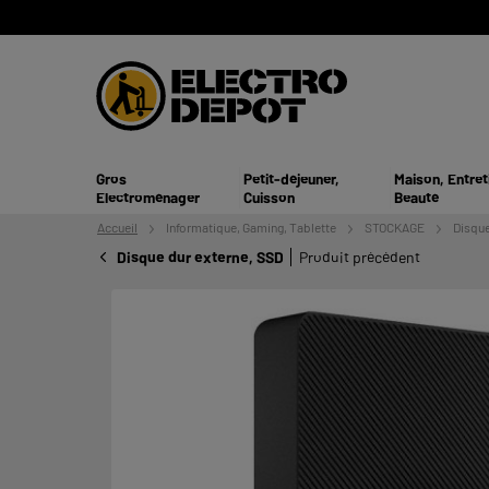
Gros
Petit-déjeuner,
Maison, Entret
Electroménager
Cuisson
Beauté
Accueil
Informatique,
Gaming, Tablette
STOCKAGE
Disque
Disque dur externe, SSD
Produit précédent