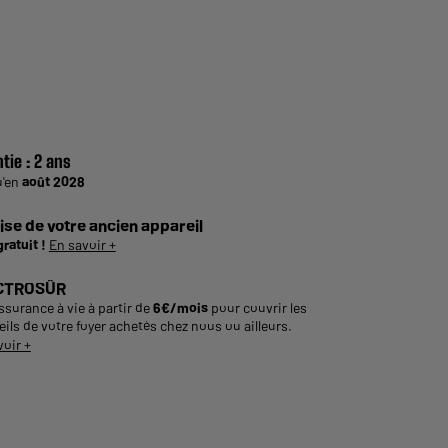
tie :
2 ans
u'en
août 2028
ise de votre ancien appareil
gratuit !
En savoir +
CTROSÛR
ssurance à vie à partir de
6€/mois
pour couvrir les
ils de votre foyer achetés chez nous ou ailleurs.
voir +