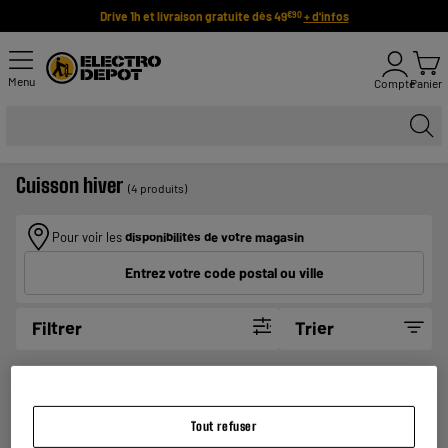
Drive 1h et livraison gratuite dès 49
+ d'infos
€90
Menu
Compte
Panier
Cuisson hiver
(4 produits)
Pour voir les
disponibilités de votre magasin
Entrez votre code postal ou ville
Filtrer
Trier
Raclette bougie duo
Tout refuser
Type : Raclette