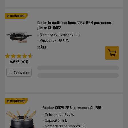
BY ELECTRODEPOT
Raclette multifonctions COSYLIFE 4 personnes +
pierre CL-R4P2
Nombre de personnes : 4
Puissance : 600 W
€
14
98
★★★★★
★★★★★
4.6
/5
(
411
)
Comparer
BY ELECTRODEPOT
Fondue COSYLIFE 8 personnes CL-F8B
Puissance : 800 W
Capacité : 2 L
Nombre de personnes : 8