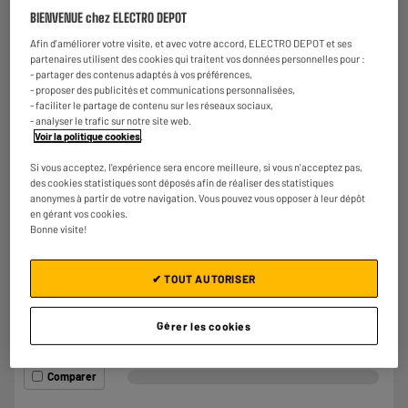
€
9
98
BIENVENUE chez ELECTRO DEPOT
Afin d'améliorer votre visite, et avec votre accord, ELECTRO DEPOT et ses
★★★★★
★★★★★
partenaires utilisent des cookies qui traitent vos données personnelles pour :
- partager des contenus adaptés à vos préférences,
4.3
/5
(
131
)
- proposer des publicités et communications personnalisées,
- faciliter le partage de contenu sur les réseaux sociaux,
Comparer
- analyser le trafic sur notre site web.
Voir la politique cookies
.
Si vous acceptez, l'expérience sera encore meilleure, si vous n'acceptez pas,
des cookies statistiques sont déposés afin de réaliser des statistiques
BY ELECTRODEPOT
anonymes à partir de votre navigation. Vous pouvez vous opposer à leur dépôt
Raclette & mini-crêpes COSYLIFE 8 personnes
en gérant vos cookies.
CL-R8C
Bonne visite!
Nombre de personnes : 8
Puissance : 1200 W
✔ TOUT AUTORISER
€
24
98
★★★★★
★★★★★
Gérer les cookies
4.5
/5
(
111
)
Comparer