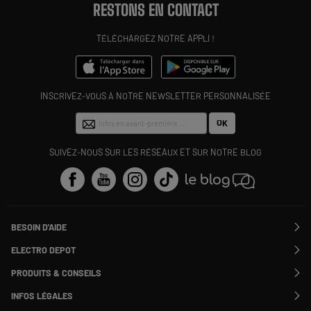
RESTONS EN CONTACT
TÉLÉCHARGEZ NOTRE APPLI !
INSCRIVEZ-VOUS À NOTRE NEWSLETTER PERSONNALISÉE
OK
SUIVEZ-NOUS SUR LES RÉSEAUX ET SUR NOTRE BLOG
BESOIN D'AIDE
Contactez-nous
ELECTRO DEPOT
Suivre ma commande
Modifier ou annuler ma commande
PRODUITS & CONSEILS
SAV
Qui sommes nous ?
Nos marques
Payer en plusieurs fois
INFOS LÉGALES
Rejoignez-nous !
Les avis du site
Information phishing
Nos engagements RSE