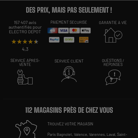
DES PRIX, MAIS PAS SEULEMENT !
157 407 avis
PAIEMENT SÉCURISÉ
GARANTIE À VIE
authentifiés pour
ELECTRO DEPOT
★★★★★
★★★★★
4,3
SERVICE APRÈS-
QUESTIONS /
SERVICE CLIENT
VENTE
RÉPONSES
112 MAGASINS PRÈS DE CHEZ VOUS
TROUVEZ VOTRE MAGASIN
Paris Bagnolet,
Valence,
Varennes,
Laval,
Saint-