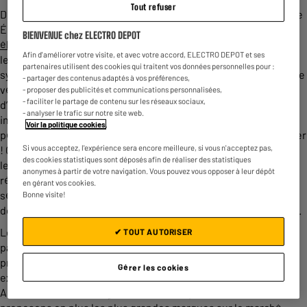
Tout refuser
Découvrez nos différents types de vélos VAE (Vélo à Assistance
Électrique). À la fois élégant et pratique au quotidien, le
vélo
BIENVENUE chez ELECTRO DEPOT
électrique
a tout pour plaire ! Choisissez de ne plus emprunter
Afin d'améliorer votre visite, et avec votre accord, ELECTRO DEPOT et ses
les transports en commun ainsi que la voiture, tous deux
partenaires utilisent des cookies qui traitent vos données personnelles pour :
synonymes de stress, de retard et d’inconfort. Tous les types de
- partager des contenus adaptés à vos préférences,
vélos électriques, aussi appelés vélos urbains, permettent
- proposer des publicités et communications personnalisées,
- faciliter le partage de contenu sur les réseaux sociaux,
d’optimiser vos trajets. Pédalez sans effort grâce au moteur
- analyser le trafic sur notre site web.
intégré ainsi qu’à l’assistance au pédalage. Vous pouvez ainsi
Voir la politique cookies
.
pédaler plus vite, plus longtemps et toujours sans vous fatiguer
Si vous acceptez, l'expérience sera encore meilleure, si vous n'acceptez pas,
! Grâce à leur cadre en aluminium, disponible en couleur selon
des cookies statistiques sont déposés afin de réaliser des statistiques
les modèles, ce type de vélo est particulièrement solide et
anonymes à partir de votre navigation. Vous pouvez vous opposer à leur dépôt
résistant. Vous pouvez donc enfourcher votre bicycle en toute
en gérant vos cookies.
sécurité ! Vous pouvez même opter pour un modèle pliant afin
Bonne visite!
de gagner de la place de rangement au sein de votre logement.
Les vélos urbains, aussi appelés vélos hollandais, sont
✔ TOUT AUTORISER
particulièrement pratiques pour les personnes souhaitant
profiter du beau temps en se rendant au travail. Il s’agit d’un
Gérer les cookies
excellent moyen de prendre l’air tout en faisant de l’exercice.
Autant allier l’utile à l’agréable, n’est-ce pas ? Nous vous