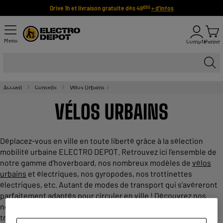
Drive 1h et livraison gratuite dès 49
+ d'infos
€90
Menu
Compte
Panier
Accueil
Conseils
Vélos Urbains
VÉLOS URBAINS
Déplacez-vous en ville en toute liberté grâce à la sélection
mobilité urbaine ELECTRO DEPOT. Retrouvez ici l’ensemble de
notre gamme d’hoverboard, nos nombreux modèles de
vélos
urbains
et électriques, nos gyropodes, nos trottinettes
électriques, etc. Autant de modes de transport qui s'avéreront
parfaitement adaptés pour
circuler en ville
! Découvrez nos
nombreux types de vélos urbains : l’idéal pour effectuer les
trajets quotidiens !