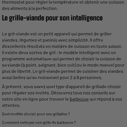
thermostat pour régler la température et obtenir une
cuisson
des
aliments
à la perfection.
Le
grille
-
viande
pour son intelligence
Le
gril
-
viande
est un
petit
appareil
qui
permet
de griller
viandes
, légumes et paninis avec simplicité. Il
offre
d’excellents résultats en matière de
cuisson
en toute saison.
Il existe deux sortes de
gril
: le modèle intelligent avec un
programme automatique qui
permet
de choisir la
cuisson
de
sa
viande
(à point, saignant, bien
cuit
) ou le mode manuel pour
plus de liberté. Le
gril
-
viande
permet
de cuisiner des
viandes
aussi belles qu’au restaurant pour 2 à 8 personnes.
À présent, vous savez quel
type
d’
appareil
de
grillade
choisir
pour régaler vos invités. Découvrez tous nos conseils sur
notre site en ligne pour trouver le
barbecue
qui répond à vos
attentes.
Quel modèle choisir pour ses
grillades
?
Comment
nettoyer
une
grille
de
barbecue
?