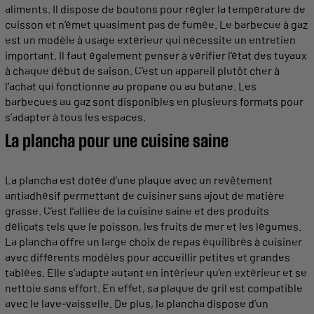
aliments
. Il dispose de boutons pour régler la température de
cuisson
et n’émet quasiment pas de fumée. Le
barbecue
à gaz
est un modèle à usage extérieur qui nécessite un entretien
important
. Il faut également penser à vérifier l’état des tuyaux
à chaque début de saison. C’est un
appareil
plutôt cher à
l’
achat
qui fonctionne au propane ou au butane. Les
barbecues
au gaz sont disponibles en plusieurs formats pour
s’
adapter
à tous les espaces.
La
plancha
pour une
cuisine
saine
La
plancha
est dotée d’une
plaque
avec un revêtement
antiadhésif
permettant
de cuisiner sans ajout de matière
grasse. C’est l’alliée de la
cuisine
saine et des produits
délicats tels que le
poisson
, les fruits de mer et les légumes.
La
plancha
offre
un large choix de repas équilibrés à cuisiner
avec différents modèles pour accueillir
petites
et
grandes
tablées. Elle s’
adapte
autant en intérieur qu’en extérieur et se
nettoie
sans effort. En effet, sa
plaque
de
gril
est compatible
avec le lave-vaisselle. De plus, la
plancha
dispose d’un