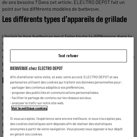
de ses besoins ? Dans cet article, ELECTRO DEPOT fait un
point sur les différents modèles de
barbecue
.
Les différents
types
d’
appareils
de
grillade
Choisir le bon
barbecue
peut faire toute la différence dans la
qualité de vos repas en plein air. Difficile de s’y retrouver
entre tous ces modèles et options disponibles. Mais alors,
quel
type
d’
appareil
de
grillade
choisir ? ELECTRO DEPOT vous
Tout refuser
présente les spécificités de chaque
appareil
afin de faire le
BIENVENUE chez ELECTRO DEPOT
meilleur
choix.
Afin d'améliorer votre visite, et avec votre accord, ELECTRO DEPOT et ses
Le
barbecue
électrique pour sa praticité
partenaires utilisent des cookies qui traitent vos données personnelles pour :
- partager des contenus adaptés à vos préférences,
- proposer des publicités et communications personnalisées,
Le
barbecue
électrique est une excellente alternative pour
- faciliter le partage de contenu sur les réseaux sociaux,
- analyser le trafic sur notre site web.
les personnes qui vivent en appartement. Il peut être utilisé à
Voir la politique cookies
.
la fois en intérieur que sur un balcon. Ce
type
de
barbecue
est
idéal dans de nombreuses situations, car il est facile à
Si vous acceptez, l'expérience sera encore meilleure, si vous n'acceptez pas,
transporter. Il peut être emmené au camping ou se poser
des cookies statistiques sont déposés afin de réaliser des statistiques
anonymes à partir de votre navigation. Vous pouvez vous opposer à leur dépôt
dans un jardin à proximité d’une prise électrique.
en gérant vos cookies.