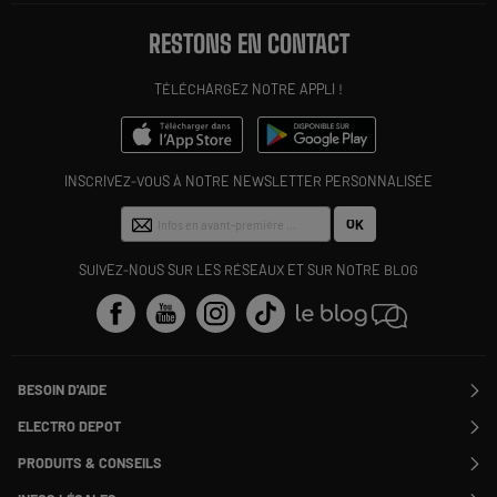
RESTONS EN CONTACT
TÉLÉCHARGEZ NOTRE APPLI !
INSCRIVEZ-VOUS À NOTRE NEWSLETTER PERSONNALISÉE
OK
SUIVEZ-NOUS SUR LES RÉSEAUX ET SUR NOTRE BLOG
BESOIN D'AIDE
Contactez-nous
ELECTRO DEPOT
Suivre ma commande
Modifier ou annuler ma commande
PRODUITS & CONSEILS
SAV
Qui sommes nous ?
Nos marques
Payer en plusieurs fois