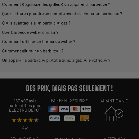
Comment dégraisser les
grilles
d’un
appareil
à
barbecue
?
Quels critères prendre en compte avant d’acheter un
barbecue
?
Quels avantages a un
barbecue
gaz ?
Quel
barbecue
weber choisir ?
Comment utiliser un
barbecue
weber ?
Comment allumer un
barbecue
?
Un
appareil
à
barbecue
plutôt à bois, à gaz ou électrique ?
DES PRIX, MAIS PAS SEULEMENT !
157 407 avis
PAIEMENT SÉCURISÉ
GARANTIE À VIE
authentifiés pour
ELECTRO DEPOT
★★★★★
★★★★★
4,3