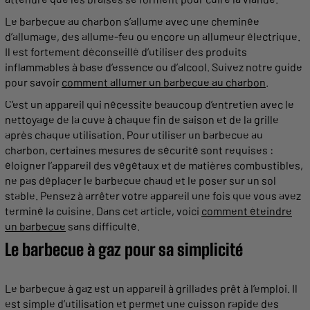
Le
barbecue
au charbon s’allume avec une cheminée
d’allumage, des allume-feu ou encore un allumeur électrique.
Il est fortement déconseillé d’utiliser des produits
inflammables à base d’essence ou d’alcool. Suivez notre
guide
pour savoir
comment allumer un
barbecue
au charbon
.
C’est un
appareil
qui nécessite beaucoup d’entretien avec le
nettoyage de la cuve à chaque fin de saison et de la
grille
après chaque
utilisation
. Pour utiliser un
barbecue
au
charbon, certaines mesures de sécurité sont requises :
éloigner l’
appareil
des végétaux et de matières combustibles,
ne pas déplacer le
barbecue
chaud et le poser sur un sol
stable. Pensez à arrêter votre
appareil
une fois que vous avez
terminé la
cuisine
. Dans cet article, voici
comment éteindre
un
barbecue
sans difficulté.
Le
barbecue
à gaz pour sa simplicité
Le
barbecue
à gaz est un
appareil
à
grillades
prêt à l’emploi. Il
est simple d’
utilisation
et
permet
une
cuisson
rapide
des