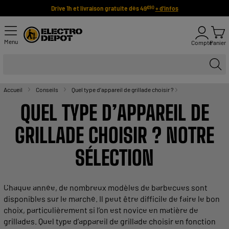
Drive 1h et livraison gratuite dès 49
+ d'infos
€90
Menu
Compte
Panier
Accueil
Conseils
Quel type d’appareil de grillade choisir ?
QUEL
TYPE
D’
APPAREIL
DE
GRILLADE
CHOISIR ? NOTRE
SÉLECTION
Chaque année, de nombreux modèles de
barbecues
sont
disponibles sur le marché. Il peut être difficile de faire le bon
choix, particulièrement si l’on est novice en matière de
grillades
. Quel
type
d’
appareil
de
grillade
choisir en
fonction