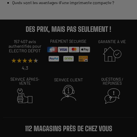
Quels sont les avantages d'une imprimante compacte ?
DES PRIX, MAIS PAS SEULEMENT !
157 407 avis
PAIEMENT SÉCURISÉ
GARANTIE À VIE
authentifiés pour
ELECTRO DEPOT
★★★★★
★★★★★
4,3
SERVICE APRÈS-
QUESTIONS /
SERVICE CLIENT
VENTE
RÉPONSES
112 MAGASINS PRÈS DE CHEZ VOUS