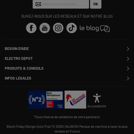
OK
SUIVEZ-NOUS SUR LES RÉSEAUX ET SUR NOTRE BLOG
BESOIN D'AIDE
Contactez-nous
ELECTRO DEPOT
Suivre ma commande
Modifier ou annuler ma commande
PRODUITS & CONSEILS
SAV
Qui sommes nous ?
Nos marques
Payer en plusieurs fois
INFOS LÉGALES
Rejoignez-nous !
Les avis du site
Information phishing
Nos engagements RSE
Infos légales
Nos catégories phares
Voir toutes les Questions / Réponses
Pour les pros : Electro Des Pros
CGV
Le moins cher
À chacun son Everest !
Politique cookies
Offres de remboursement
Alliance Valiuz
Conseils produits
Gérer les cookies
Charte de protection
Cartes cadeaux
Accessibilité
des données personnelles
Carnet d'entretien
Rappel produit
*Sous réserve de validation de votre paiement.
Informations Qualités et Caractéristiques Environnementales
Accessibilité : non conforme
Black Friday
|
Burger Quiz
|
Pub TV 2026
|
VALBERG Marque de machine à laver la plus
vendue en France