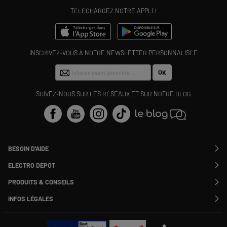
TÉLÉCHARGEZ NOTRE APPLI !
INSCRIVEZ-VOUS À NOTRE NEWSLETTER PERSONNALISÉE
OK
SUIVEZ-NOUS SUR LES RÉSEAUX ET SUR NOTRE BLOG
BESOIN D'AIDE
Contactez-nous
ELECTRO DEPOT
Suivre ma commande
Modifier ou annuler ma commande
PRODUITS & CONSEILS
SAV
Qui sommes nous ?
Nos marques
Payer en plusieurs fois
INFOS LÉGALES
Rejoignez-nous !
Les avis du site
Information phishing
Nos engagements RSE
Infos légales
Nos catégories phares
Voir toutes les Questions / Réponses
Pour les pros : Electro Des Pros
CGV
Le moins cher
À chacun son Everest !