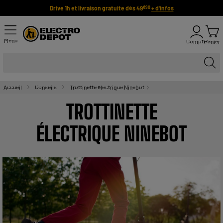
Drive 1h et livraison gratuite dès 49
+ d'infos
€90
Menu
Compte
Panier
Accueil
Conseils
Trottinette électrique Ninebot
TROTTINETTE
ÉLECTRIQUE NINEBOT