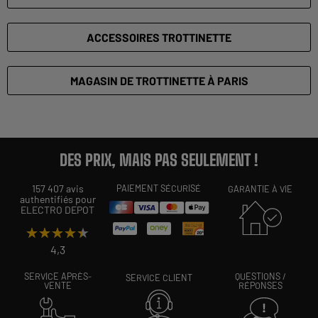
ACCESSOIRES TROTTINETTE
MAGASIN DE TROTTINETTE À PARIS
DES PRIX, MAIS PAS SEULEMENT !
157 407 avis
PAIEMENT SÉCURISÉ
GARANTIE À VIE
authentifiés pour
ELECTRO DEPOT
★★★★★
★★★★★
4,3
SERVICE APRÈS-
QUESTIONS /
SERVICE CLIENT
VENTE
RÉPONSES