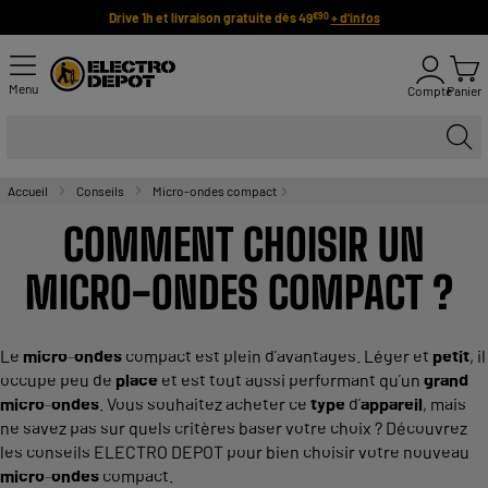
Drive 1h et livraison gratuite dès 49
+ d'infos
€90
Menu
Compte
Panier
Accueil
Conseils
Micro-ondes compact
COMMENT CHOISIR UN
MICRO
-
ONDES
COMPACT ?
Le
micro
-
ondes
compact est plein d’avantages. Léger et
petit
, il
occupe peu de
place
et est tout aussi performant qu’un
grand
micro
-
ondes
. Vous souhaitez acheter ce
type
d’
appareil
, mais
ne savez pas sur quels critères baser votre choix ? Découvrez
les conseils ELECTRO DEPOT pour bien choisir votre nouveau
micro
-
ondes
compact.