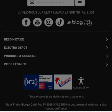
OK
SUIVEZ-NOUS SUR LES RÉSEAUX ET SUR NOTRE BLOG
BESOIN D'AIDE
Contactez-nous
ELECTRO DEPOT
Suivre ma commande
Modifier ou annuler ma commande
PRODUITS & CONSEILS
SAV
Qui sommes nous ?
Nos marques
Payer en plusieurs fois
INFOS LÉGALES
Rejoignez-nous !
Les avis du site
Information phishing
Nos engagements RSE
Infos légales
Nos catégories phares
Voir toutes les Questions / Réponses
Pour les pros : Electro Des Pros
CGV
Le moins cher
À chacun son Everest !
Politique cookies
Offres de remboursement
Alliance Valiuz
Conseils produits
Gérer les cookies
Charte de protection
Cartes cadeaux
Accessibilité
des données personnelles
Carnet d'entretien
Rappel produit
*Sous réserve de validation de votre paiement.
Informations Qualités et Caractéristiques Environnementales
Accessibilité : non conforme
Black Friday
|
Burger Quiz
|
Pub TV 2026
|
VALBERG Marque de machine à laver la plus
vendue en France