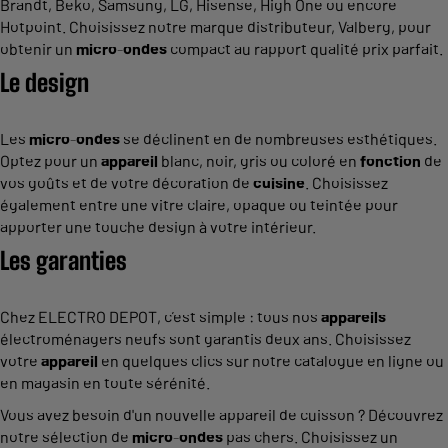
Brandt, Beko, Samsung, LG, Hisense, High One ou encore
Hotpoint. Choisissez notre marque distributeur, Valberg, pour
obtenir un
micro
-
ondes
compact au rapport qualité prix parfait.
Le design
Les
micro
-
ondes
se déclinent en de nombreuses esthétiques.
Optez pour un
appareil
blanc, noir, gris ou coloré en
fonction
de
vos goûts et de votre décoration de
cuisine
. Choisissez
également entre une vitre claire, opaque ou teintée pour
apporter une touche design à votre intérieur.
Les garanties
Chez ELECTRO DEPOT, c’est simple : tous nos
appareils
électroménagers neufs sont garantis deux ans. Choisissez
votre
appareil
en quelques clics sur notre catalogue en ligne ou
en magasin en toute sérénité.
Vous avez besoin d'un nouvelle appareil de cuisson ? Découvrez
notre sélection de
micro
-
ondes
pas chers. Choisissez un