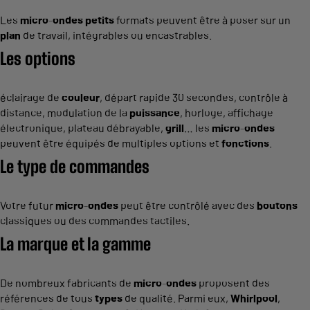
Les
micro
-
ondes
petits
formats peuvent être à poser sur un
plan
de travail, intégrables ou encastrables.
Les options
éclairage de
couleur
, départ rapide 30 secondes, contrôle à
distance, modulation de la
puissance
, horloge, affichage
électronique, plateau débrayable,
grill
… les
micro
-
ondes
peuvent être équipés de multiples options et
fonctions
.
Le
type
de commandes
Votre futur
micro
-
ondes
peut être contrôlé avec des
boutons
classiques ou des commandes tactiles.
La marque et la gamme
De nombreux fabricants de
micro
-
ondes
proposent des
références de tous
types
de qualité. Parmi eux,
Whirlpool
,