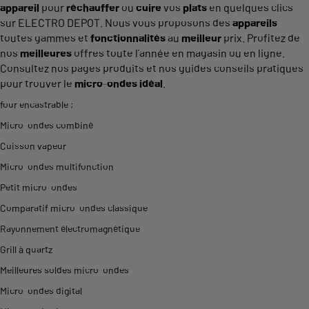
appareil
pour
réchauffer
ou
cuire
vos
plats
en quelques clics
sur ELECTRO DEPOT. Nous vous proposons des
appareils
toutes gammes et
fonctionnalités
au
meilleur
prix. Profitez de
nos
meilleures
offres toute l’année en magasin ou en ligne.
Consultez nos pages produits et nos guides conseils pratiques
pour trouver le
micro
-
ondes
idéal
.
four encastrable
;
Micro-ondes combiné
Cuisson vapeur
Micro-ondes multifonction
Petit micro-ondes
Comparatif micro-ondes classique
Rayonnement électromagnétique
Grill à quartz
Meilleures soldes micro-ondes
Micro-ondes digital