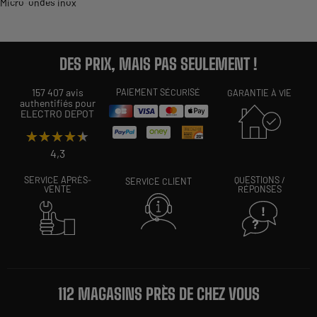
Micro-ondes inox
DES PRIX, MAIS PAS SEULEMENT !
157 407 avis
PAIEMENT SÉCURISÉ
GARANTIE À VIE
authentifiés pour
ELECTRO DEPOT
★★★★★
★★★★★
4,3
SERVICE APRÈS-
QUESTIONS /
SERVICE CLIENT
VENTE
RÉPONSES
112 MAGASINS PRÈS DE CHEZ VOUS