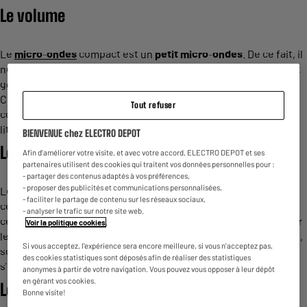
Le
volume
Le
micro
-
ondes
compact est un
petit
micro
-
ondes
. De ce fait, il
ne peut contenir qu’un
volume
réduit. Ces
appareils
possèdent
généralement une capacité située entre 20 et 23 litres.
Certains
petits
fours
micro
-
ondes
possèdent cependant une
Tout refuser
contenance ultra réduite, parfois située sous la barre des 15
litres.
BIENVENUE chez ELECTRO DEPOT
Les
dimensions
Afin d'améliorer votre visite, et avec votre accord, ELECTRO DEPOT et ses
partenaires utilisent des cookies qui traitent vos données personnelles pour :
- partager des contenus adaptés à vos préférences,
- proposer des publicités et communications personnalisées,
Les
dimensions
d’un
micro
-
ondes
compact sont d’environ 24
- faciliter le partage de contenu sur les réseaux sociaux,
centimètres de hauteur sur 43 centimètres de largeur et 30
- analyser le trafic sur notre site web.
centimètres de profondeur. Ces
dimensions
sont valables pour
Voir la politique cookies
.
les
micro
-
ondes
en pose libre. Les
appareils
encastrables, eux,
Si vous acceptez, l'expérience sera encore meilleure, si vous n'acceptez pas,
sont souvent légèrement plus
grands
(car conçus pour
des cookies statistiques sont déposés afin de réaliser des statistiques
s’intégrer dans les niches des meubles de
cuisine
).
anonymes à partir de votre navigation. Vous pouvez vous opposer à leur dépôt
en gérant vos cookies.
Le diamètre du plateau
tournant
Bonne visite!