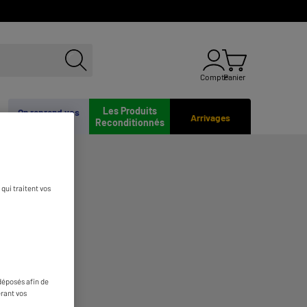
Compte
Panier
Les Produits
On reprend vos
Arrivages
Reconditionnés
appareils
qui traitent vos
déposés afin de
érant vos