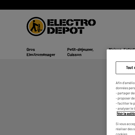
Gros
Petit-déjeuner,
Maison, Entret
Electroménager
Cuisson
Beauté
Tout 
Afin d'amélio
données pers
- partager de
- proposer d
- faciliter l
- analyser le 
Voir la poli
Si vous accep
réaliser des 
cookies.