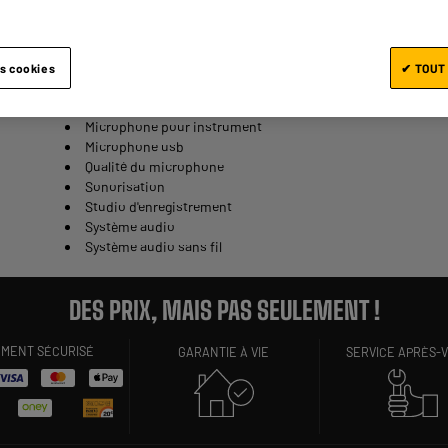
Kit stéréo clip microphone
Matériel audio
Micro cravate
Micro pour la scène
es cookies
✔ TOUT
Microphone dynamique ou à condensateur
Microphone omnidirectionnel
Microphone pour instrument
Microphone usb
Qualité du microphone
Sonorisation
Studio d'enregistrement
Système audio
Système audio sans fil
DES PRIX, MAIS PAS SEULEMENT !
EMENT SÉCURISÉ
GARANTIE À VIE
SERVICE APRÈS-