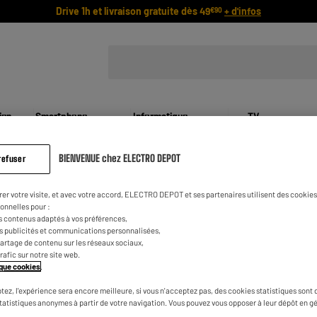
Drive 1h et livraison gratuite dès 49
+ d'infos
€90
ien,
Smartphone,
Informatique,
TV
Mobilité, Énergie
Gaming, Tablette
Image Son
Accueil
Conseils micro
BIENVENUE chez ELECTRO DEPOT
refuser
NOS CONSEILS MICRO
rer votre visite, et avec votre accord, ELECTRO DEPOT et ses partenaires utilisent des cookies 
onnelles pour :
s contenus adaptés à vos préférences,
Accessoires micro
es publicités et communications personnalisées,
Casque stéréo
e partage de contenu sur les réseaux sociaux,
Casques usb professionnels
trafic sur notre site web.
Choisir son usb
tique cookies
.
Directivité du microphone
tez, l'expérience sera encore meilleure, si vous n'acceptez pas, des cookies statistiques sont 
Instruments de musique
statistiques anonymes à partir de votre navigation. Vous pouvez vous opposer à leur dépôt en g
Kit microphone