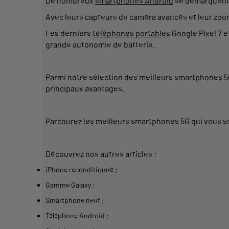
De nombreux
smartphones Android
se démarquent 
Avec leurs
capteurs
de caméra avancés et leur
zoo
Les
derniers
téléphones portables
Google Pixel 7 e
grande
autonomie
de
batterie
.
Parmi notre sélection des
meilleurs smartphones
5
principaux
avantages.
Parcourez les
meilleurs smartphones
5G qui vous s
Découvrez nos autres articles :
iPhone reconditionné
;
Gamme Galaxy
;
Smartphone neuf
;
Téléphone Android
;