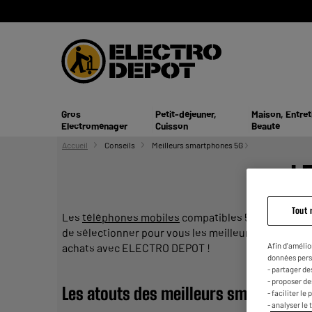
Gros
Petit-déjeuner,
Maison, Entret
Electroménager
Cuisson
Beauté
Accueil
Conseils
Meilleurs smartphones 5G
L
Tout 
Les
téléphones mobiles
compatibles 5G sont nombr
de sélectionner pour vous les
meilleurs smartphon
Afin d'amélio
achats avec ELECTRO DEPOT !
données pers
- partager de
- proposer d
Les atouts des
meilleurs smartphone
- faciliter l
- analyser le 