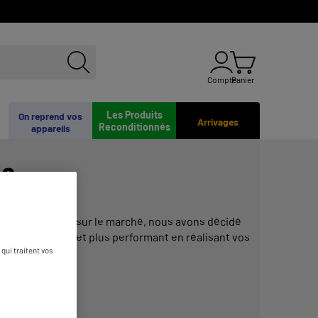
Compte
Panier
Les Produits
On reprend vos
Arrivages
Reconditionnés
appareils
5G
e smartphones sur le marché, nous avons décidé
au plus rapide et plus performant en réalisant vos
qui traitent vos