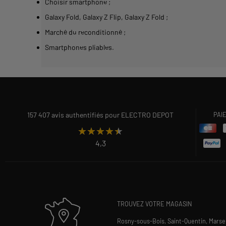
Choisir smartphone
;
Galaxy Fold, Galaxy Z Flip, Galaxy Z Fold
;
Marché du reconditionné
;
Smartphones pliables
.
157 407 avis authentifiés pour ELECTRO DEPOT
PAI
★★★★★
★★★★★
4,3
TROUVEZ VOTRE MAGASIN
Rosny-sous-Bois,
Saint-Quentin,
Marsei