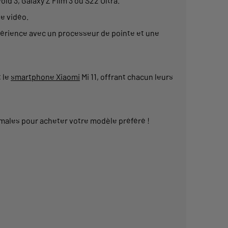
ld 3, Galaxy Z Film 3 ou S22 Ultra
.
de vidéo.
périence avec un
processeur
de pointe et une
 le
smartphone Xiaomi
Mi 11
, offrant chacun leurs
imales pour
acheter
votre modèle préféré !