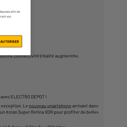
d’avantages :
déposés afin de
érant vos
 AUTORISER
s bonne connectivité (réalité augmentée,
ns avec ELECTRO DEPOT !
s exception. Le
nouveau smartphone
arrivant dans
’un écran Super Retina XDR pour profiter de
belles