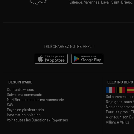
Valence,
Varennes,
Laval,
Saint-Brieuc
.
TÉLÉCHARGEZ NOTRE APPLI !
BESOIN D'AIDE
ELECTRO DEPO
Contactez-nous
Suivre ma commande
Qui sommes nous
Modifier ou annuler ma commande
Rejoignez-nous !
SAV
Nos engagement
Payer en plusieurs fois
Pour les pros : E
Information phishing
À chacun son Eve
Voir toutes les Questions / Réponses
Alliance Valiuz