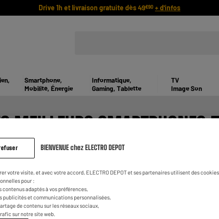
Drive 1h et livraison gratuite dès 49
+ d'infos
€90
ien,
Smartphone,
Informatique,
TV
Mobilité, Énergie
Gaming, Tablette
Image Son
ES MEILLEURS SMARTPHONES
BIENVENUE chez ELECTRO DEPOT
refuser
eux. Parmi les modèles proposés par les différentes marques d
es 5G
. Profitez pleinement de l’établissement de ce
nouveau
rése
rer votre visite, et avec votre accord, ELECTRO DEPOT et ses partenaires utilisent des cookies 
onnelles pour :
s contenus adaptés à vos préférences,
es publicités et communications personnalisées,
s
5G
e partage de contenu sur les réseaux sociaux,
trafic sur notre site web.