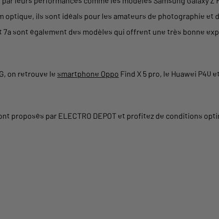
par leurs
performances
comme les modèles
Samsung Galaxy Z Fo
m optique
, ils sont idéals pour les amateurs de photographie et 
t 7a
sont également des modèles qui offrent une très bonne ex
G, on retrouve le
smartphone Oppo
Find X 5 pro
, le
Huawei P40
et
ont proposés par ELECTRO DEPOT et profitez de conditions opt