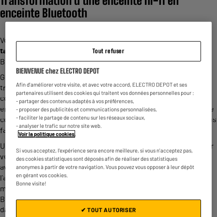
Transformation d’une enceinte hi-fi en
enceinte Bluetooth
Vous pouvez faire une
association
avec votre
smartphone
ou
tablette
à votre chaîne hi-fi en utilisant un adaptateur
Tout refuser
Bluetooth.
BIENVENUE chez ELECTRO DEPOT
Grâce au récepteur Bluetooth vous pouvez également
Afin d'améliorer votre visite, et avec votre accord, ELECTRO DEPOT et ses
transformer une enceinte compatible Bluetooth grâce à une
partenaires utilisent des cookies qui traitent vos données personnelles pour :
connectique adaptée. Transformez votre chaîne hi-fi ou vos
- partager des contenus adaptés à vos préférences,
enceintes/baffles en enceintes
sans fil
, c’est possible avec une
- proposer des publicités et communications personnalisées,
- faciliter le partage de contenu sur les réseaux sociaux,
connectique mini-jack 3.5 mm ou une sortie RCA. Ensuite il vous
- analyser le trafic sur notre site web.
faudra un émetteur/récepteur Bluetooth.
Voir la politique cookies
.
Une fois l'
appareil
connecté avec un des câbles en question sur
Si vous acceptez, l'expérience sera encore meilleure, si vous n'acceptez pas,
vos enceintes, laissez-la brancher à une prise
USB
pour ne pas
des cookies statistiques sont déposés afin de réaliser des statistiques
avoir à le recharger lorsqu'il n'a plus de
batterie
. Connectez
anonymes à partir de votre navigation. Vous pouvez vous opposer à leur dépôt
en gérant vos cookies.
l’appareil au
système
bluetooth. Un voyant rouge et bleu va se
Bonne visite!
mettre à clignoter pour chercher à se connecter à l’émetteur
Bluetooth. Sur votre smartphone, vous n'aurez plus qu'à aller
dans les paramètres Bluetooth pour vous y connecter.
✔ TOUT AUTORISER