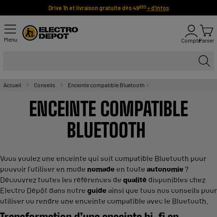
Drive 1h et livraison gratuite dès 49
+ d'infos
€90
Menu
Compte
Panier
Accueil
Conseils
Enceinte compatible Bluetooth
ENCEINTE COMPATIBLE
BLUETOOTH
Vous voulez une enceinte qui soit compatible Bluetooth pour
pouvoir l’utiliser en mode
nomade
en toute
autonomie
?
Découvrez toutes les références de
qualité
disponibles chez
Electro Dépôt dans notre
guide
ainsi que tous nos conseils pour
utiliser ou rendre une enceinte compatible avec le Bluetooth.