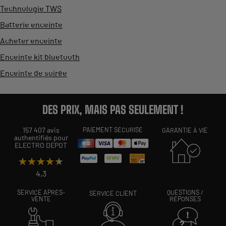
Technologie TWS
Batterie enceinte
Acheter enceinte
Enceinte kit bluetooth
Enceinte de soirée
DES PRIX, MAIS PAS SEULEMENT !
157 407 avis
PAIEMENT SÉCURISÉ
GARANTIE À VIE
authentifiés pour
ELECTRO DEPOT
★★★★★
★★★★★
4,3
SERVICE APRÈS-
QUESTIONS /
SERVICE CLIENT
VENTE
RÉPONSES