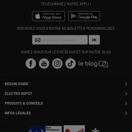
TÉLÉCHARGEZ NOTRE APPLI !
INSCRIVEZ-VOUS À NOTRE NEWSLETTER PERSONNALISÉE
OK
SUIVEZ-NOUS SUR LES RÉSEAUX ET SUR NOTRE BLOG
BESOIN D'AIDE
Contactez-nous
ELECTRO DEPOT
Suivre ma commande
Modifier ou annuler ma commande
PRODUITS & CONSEILS
SAV
Qui sommes nous ?
Nos marques
Payer en plusieurs fois
INFOS LÉGALES
Rejoignez-nous !
Les avis du site
Information phishing
Nos engagements RSE
Infos légales
Nos catégories phares
Voir toutes les Questions / Réponses
Pour les pros : Electro Des Pros
CGV
Le moins cher
À chacun son Everest !
Politique cookies
Offres de remboursement