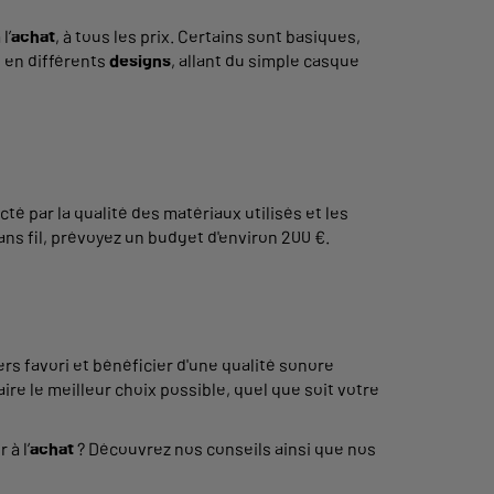
l’
achat
, à tous les prix. Certains sont basiques,
s en différents
designs
, allant du simple casque
é par la qualité des matériaux utilisés et les
s fil, prévoyez un budget d'environ 200 €.
rs favori et bénéficier d'une qualité sonore
re le meilleur choix possible, quel que soit votre
à l’
achat
? Découvrez nos conseils ainsi que nos