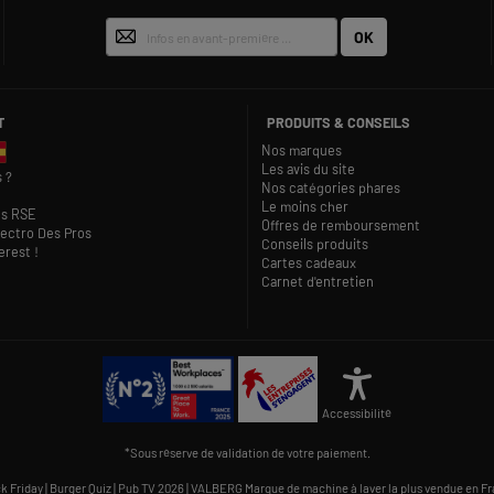
OK
T
PRODUITS & CONSEILS
Nos marques
Les avis du site
 ?
Nos catégories phares
Le moins cher
s RSE
Offres de remboursement
lectro Des Pros
Conseils produits
rest !
Cartes cadeaux
Carnet d'entretien
Accessibilité
*Sous réserve de validation de votre paiement.
k Friday
|
Burger Quiz
|
Pub TV 2026
|
VALBERG Marque de machine à laver la plus vendue en F