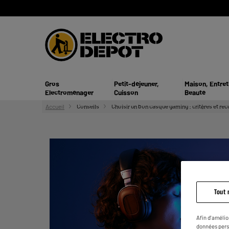
Gros
Petit-déjeuner,
Maison, Entret
Electroménager
Cuisson
Beauté
Accueil
Conseils
Choisir un bon casque gaming : critères et 
Tout 
Afin d'amélio
données pers