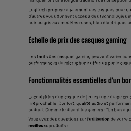
marques ont une longue tradition de conception d
Logitech propose également des casques pour gam
d’autres vous donnent accès à des technologies av
noir ou gris aux modèles roses, bleu électriques o
Échelle de prix des casques gaming
Les tarifs des casques gaming peuvent varier consi
performances du microphone offertes par le casque
Fonctionnalités essentielles d'un b
L'acquisition d'un casque de jeu est une étape cru
irréprochable. Confort, qualité audio et performan
budget. Comme le disent les gamers : "Un bon équipe
Vous avez des questions sur l’
utilisation
de votre c
meilleurs
produits :