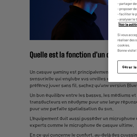
- partager de
- proposer d
- faciliter l
- analyser le 
Voir la poli
Si vous accep
réaliser des 
cookies.
Bonne visite!
Quelle est la fonction d'un casque g
Gérer l
Un casque gaming est principalement destiné aux 
sensorielle qui englobe vos oreilles et va bien au-d
préférez jouer sans fil, sachez qu'une version Blue
Un bon équilibre entre les basses, les médiums et
transducteurs en néodyme pour une large réponse en
pour une parfaite spatialisation du son.
L'équipement doit aussi posséder un microphone uni
experts comme le microphone de casque ultime.
En ce qui concerne le confort, au-delà des coussin