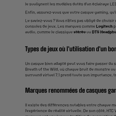
le soulignent les modèles dotés d'un éclairage LE
Enfin, assurez-vous que votre casque gaming, qu'il
Le saviez-vous ? Vous n’êtes pas obligé de choisi
consoles de jeux. Les marques comme
Logitech
p
audio, comme le classique
stéréo
ou
DTS Headph
Types de jeux où l'
utilisation
d'un bon
Un casque bien adapté peut vous faire passer du s
Breath of the Wild, où chaque bruit de monstre ou
surround virtuel 7.1 prend toute son importance, 
Marques renommées de casques ga
Il existe des différences notables entre chaque
l'expérience de réalité virtuelle. De son côté, HTC