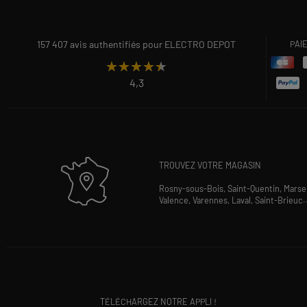
157 407 avis authentifiés pour ELECTRO DEPOT
PAI
★★★★★
★★★★★
4,3
TROUVEZ VOTRE MAGASIN
Rosny-sous-Bois,
Saint-Quentin,
Marsei
Valence,
Varennes,
Laval,
Saint-Brieuc
.
TÉLÉCHARGEZ NOTRE APPLI !