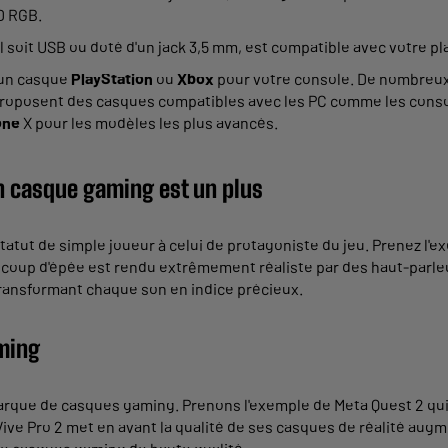
D RGB.
 soit USB ou doté d'un jack 3,5 mm, est compatible avec votre pl
r un casque
PlayStation
ou
Xbox
pour votre console. De nombreux 
roposent des casques compatibles avec les PC comme les console
one
X pour les modèles les plus avancés.
 casque gaming est un plus
tatut de simple joueur à celui de protagoniste du jeu. Prenez l'
 coup d'épée est rendu extrêmement réaliste par des haut-parleu
transformant chaque son en indice précieux.
ming
 marque de casques gaming. Prenons l'exemple de Meta Quest 2 q
 Vive Pro 2 met en avant la qualité de ses casques de réalité aug