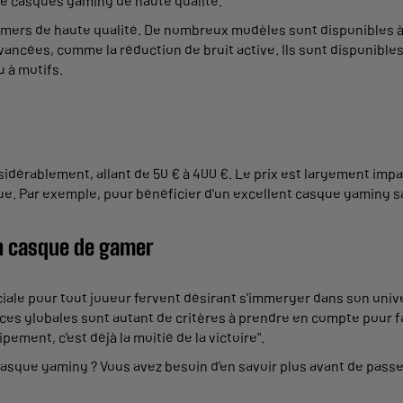
e casques gaming de haute qualité.
ers de haute qualité. De nombreux modèles sont disponibles à 
ancées, comme la réduction de bruit active. Ils sont disponible
u à motifs.
dérablement, allant de 50 € à 400 €. Le prix est largement impact
. Par exemple, pour bénéficier d'un excellent casque gaming san
on casque de gamer
ciale pour tout joueur fervent désirant s'immerger dans son unive
ces globales sont autant de critères à prendre en compte pour fai
ment, c'est déjà la moitié de la victoire".
asque gaming ? Vous avez besoin d’en savoir plus avant de passer 