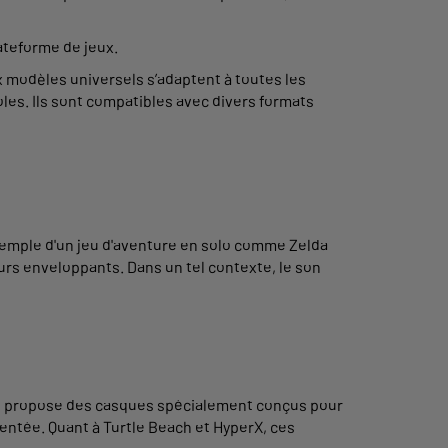
ateforme de jeux.
modèles universels s’adaptent à toutes les
s. Ils sont compatibles avec divers formats
exemple d'un jeu d'aventure en solo comme Zelda
rs enveloppants. Dans un tel contexte, le son
ui propose des casques spécialement conçus pour
mentée. Quant à Turtle Beach et HyperX, ces