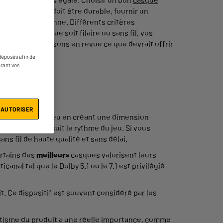
aire de jeu : il doit être durable, fournir un
e gêne quotidienne. Différents critères
. Que le casque soit filaire ou sans fil, vos
tyle de jeu. Passons en revue ce que devrait offrir
déposés afin de
érant vos
 AUTORISER
 l'expérience de jeu en créant une dimension
vec un son qui suit le rythme du jeu. Si vous
ns fil de haute qualité et sans délai.
ertains des
meilleurs
casques valorisent leurs
al tel que le Dolby 5.1 ou le 7.1 est privilégié
. Ce dispositif est souvent considéré par les
thétisme du produit a une réelle importance, comme