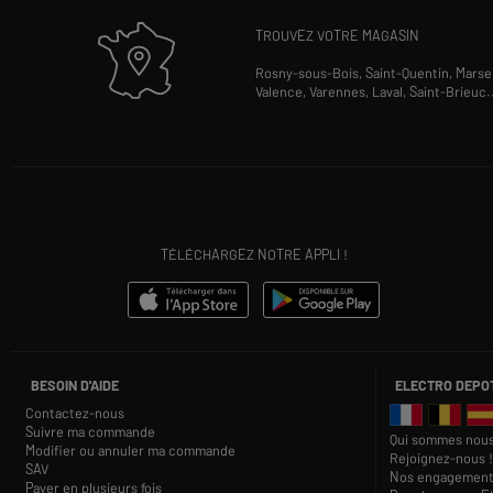
TROUVEZ VOTRE MAGASIN
Rosny-sous-Bois,
Saint-Quentin,
Marsei
Valence,
Varennes,
Laval,
Saint-Brieuc
.
TÉLÉCHARGEZ NOTRE APPLI !
BESOIN D'AIDE
ELECTRO DEPO
Contactez-nous
Suivre ma commande
Qui sommes nous
Modifier ou annuler ma commande
Rejoignez-nous !
SAV
Nos engagement
Payer en plusieurs fois