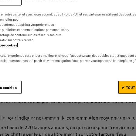
Un lave-vaisselle est un appareil électroména
permet d’éviter la corvée que représente la 
rer votre visite, et avec votre accord, ELECTRO DEPOT et ses partenaires utilisent des cookies 
Les modèles récents sont particulièrement 
onnelles pour :
s contenus adaptés à vos préférences,
Mais, posséder une telle machine a un coût.
es publicités et communications personnalisées,
Combien consomme un lave-vaisselle ? Com
e partage de contenu sur les réseaux sociaux,
trafic sur notre site web.
d’électricité ? Quel programme choisir pou
tique cookies
.
Découvrez combien consomme un lave-vaisse
tez, l'expérience sera encore meilleure, si vous n'acceptez pas, des cookies statistiques sont 
parfaitement à vos besoins et réussissez 
statistiques anonymes à partir de votre navigation. Vous pouvez vous opposer à leur dépôt en g
livrons un guide détaillé pour maîtriser v
un lave-vaisselle ?
es cookies
✔ TOUT
et 20 litres d’eau par cycle de lavage. Chaque modèle est différ
lle pour indiquer notamment la consommation moyenne en eau, m
 une base de 220 lavages annuels, ce qui correspond à environ q
 ce chiffre par le prix au litre inscrit sur votre facture d’eau.