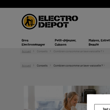
Gros
Petit-déjeuner,
Maison, Entret
Electroménager
Cuisson
Beauté
Accueil
Conseils
Combien consomme un lave vaisselle ?
Accueil
Conseils
Combien consomme un lave-vaisselle ?
Tout 