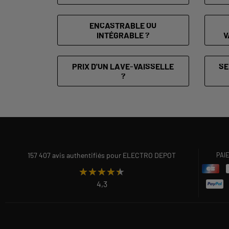
ENCASTRABLE OU
INTÉGRABLE ?
V
PRIX D'UN LAVE-VAISSELLE
SE
?
157 407 avis authentifiés pour ELECTRO DEPOT
PAI
★★★★★
★★★★★
4,3