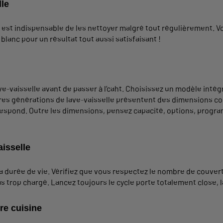
lle
il est indispensable de les nettoyer malgré tout régulièrement. 
lanc pour un résultat tout aussi satisfaisant !
ave-vaisselle avant de passer à l’caht. Choisissez un modèle inté
es générations de lave-vaisselle présentent des dimensions com
espond. Outre les dimensions, pensez capacité, options, programm
aisselle
sa durée de vie. Vérifiez que vous respectez le nombre de couvert
 trop chargé. Lancez toujours le cycle porte totalement close, l
re cuisine