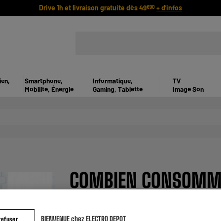
Drive 1h et livraison gratuite dès 49
+ d'infos
€90
ien,
Smartphone,
Informatique,
TV
Mobilité, Énergie
Gaming, Tablette
Image Son
COMBIEN CONSOMME 
BIENVENUE chez ELECTRO DEPOT
refuser