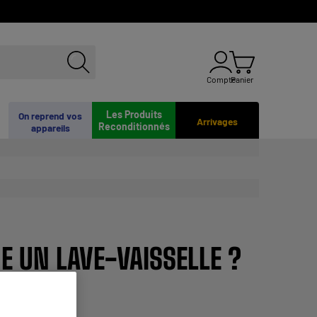
Compte
Panier
Les Produits
On reprend vos
Arrivages
Reconditionnés
appareils
UN LAVE-VAISSELLE ?