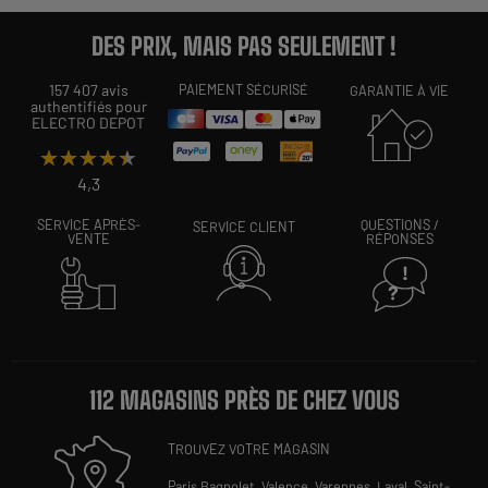
DES PRIX, MAIS PAS SEULEMENT !
157 407 avis
PAIEMENT SÉCURISÉ
GARANTIE À VIE
authentifiés pour
ELECTRO DEPOT
★★★★★
★★★★★
4,3
SERVICE APRÈS-
QUESTIONS /
SERVICE CLIENT
VENTE
RÉPONSES
112 MAGASINS PRÈS DE CHEZ VOUS
TROUVEZ VOTRE MAGASIN
Paris Bagnolet,
Valence,
Varennes,
Laval,
Saint-