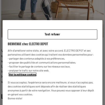
Tout refuser
BIENVENUE chez ELECTRO DEPOT
Vous souhaitez trouver une brosse d’aspirateur pour
Afin d'améliorer votre visite, et avec votre accord, ELECTRO DEPOT et ses
partenaires utilisent des cookies qui traitent vos données personnelles pour :
entretenir votre parquet ? Aspirer sur du parquet peut rayer
- partager des contenus adaptés à vos préférences,
votre surface si vous optez pour le mauvais type de brosse.
- proposer des publicités et communications personnalisées,
Les brosses turbo, par exemple, sont trop puissantes et
- faciliter le partage de contenu sur les réseaux sociaux,
- analyser le trafic sur notre site web.
inadaptées aux sols stratifiés. Nous vous présentons toutes
Voir la politique cookies
.
les solutions possibles pour faire le ménage sur
votre parquet sans l’endommager.
Si vous acceptez, l'expérience sera encore meilleure, si vous n'acceptez pas,
des cookies statistiques sont déposés afin de réaliser des statistiques
anonymes à partir de votre navigation. Vous pouvez vous opposer à leur dépôt
en gérant vos cookies.
La tête d’aspirateur classique
Bonne visite!