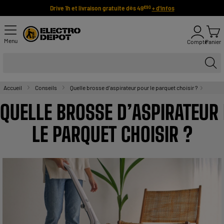
Drive 1h et livraison gratuite dès 49
+ d'infos
€90
Menu
Compte
Panier
Accueil
Conseils
Quelle brosse d’aspirateur pour le parquet choisir ?
QUELLE BROSSE D’ASPIRATEUR
LE PARQUET CHOISIR ?