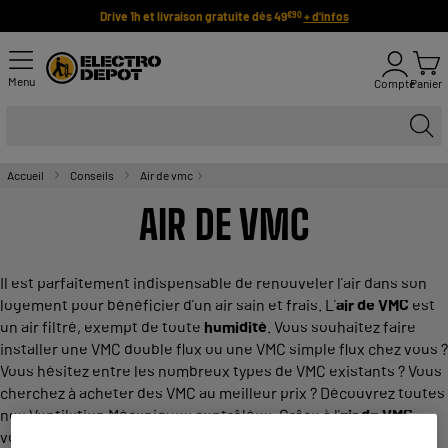
Drive 1h et livraison gratuite dès 49
+ d'infos
€90
Menu
Compte
Panier
Accueil
Conseils
Air de vmc
AIR DE VMC
Il est parfaitement indispensable de renouveler l’air dans son
logement pour bénéficier d’un air sain et frais. L’
air de VMC
est
un air filtré, exempt de toute
humidité
. Vous souhaitez faire
installer une VMC double flux ou une VMC simple flux chez vous ?
Vous hésitez entre les nombreux types de VMC existants ? Vous
cherchez à acheter des VMC au meilleur prix ? Découvrez toutes
nos Ventilation Mécaniques contrôlées. Grâce à l’
air de VMC
,
vous obtiendrez une atmosphère saine dans votre logement…