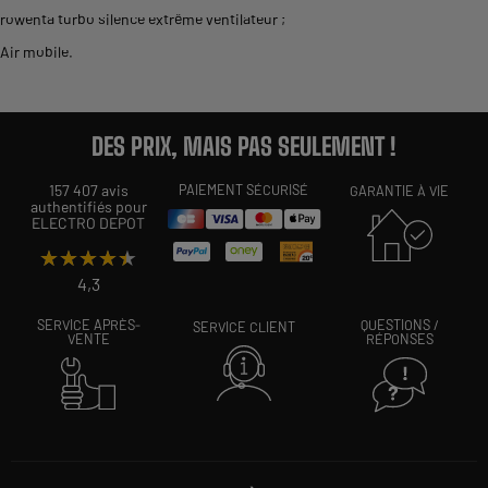
rowenta turbo silence extrême ventilateur
;
Air mobile
.
DES PRIX, MAIS PAS SEULEMENT !
157 407 avis
PAIEMENT SÉCURISÉ
GARANTIE À VIE
authentifiés pour
ELECTRO DEPOT
★★★★★
★★★★★
4,3
SERVICE APRÈS-
QUESTIONS /
SERVICE CLIENT
VENTE
RÉPONSES