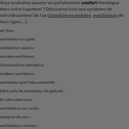
Vous souhaitez assurer un parfaitement
confort
thermique
dans votre logement ? Découvrez tous nos systèmes de
refroidissement de l’air (
climatiseurs mobiles
,
ventilateurs
de
tous types…) :
air frais
;
ventilateur sur pied
;
ventilateurs axiaux
;
installer ventilateur
;
Climatisation ventilation
meilleur ventilateur
;
ventilateur pied telecommande
;
fabricants de ventilateur de plafond
;
dc ultra silencieux
;
ventilateurs sur socle
;
marques de vmc
;
ventilateurs colonne
;