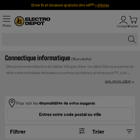
Drive 1h et livraison gratuite dès 49
+ d'infos
€90
Menu
Compte
Panier
Connectique informatique
(16 produits)
Découvrez notre sélection de câbles VGA pas chers. Un câble VGA vous permet de
relier votre ordinateur de bureau ou votre pc portable à un écran pour PC, à un
vidéoprojecteur ou encore à un téléviseur si ce dernier est équipé d'un connecteur
see_more_label
VGA. Chez Electro Dépôt, trouvez un câble VGA à prix bas !
Payer en plusieurs fois :
UN CREDIT VOUS ENGAGE ET DOIT ETRE REMBOURSE.
VERIFIEZ VOS CAPACITES DE REMBOURSEMENT AVANT DE
VOUS ENGAGER.
Pour voir les
disponibilités de votre magasin
Entrez votre code postal ou ville
Filtrer
Trier