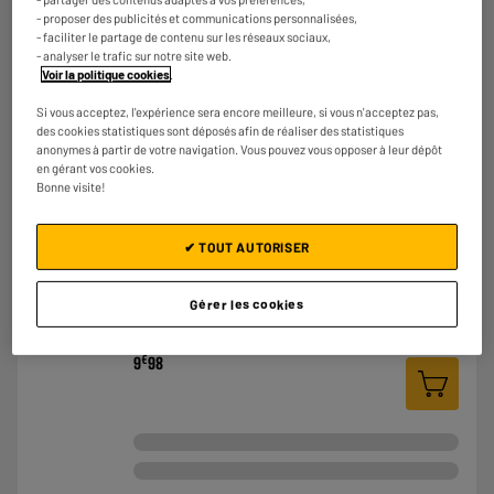
- proposer des publicités et communications personnalisées,
Type : Câble imprimante
- faciliter le partage de contenu sur les réseaux sociaux,
€
2
95
- analyser le trafic sur notre site web.
Voir la politique cookies
.
Si vous acceptez, l'expérience sera encore meilleure, si vous n'acceptez pas,
des cookies statistiques sont déposés afin de réaliser des statistiques
★★★★★
★★★★★
anonymes à partir de votre navigation. Vous pouvez vous opposer à leur dépôt
4.6
/5
(
67
)
en gérant vos cookies.
Bonne visite!
✔ TOUT AUTORISER
Adaptateur USB-C vers HDMI Edenwood 4K Ultra HD
Gérer les cookies
@60Hz – HDMI 2.0
Type :
€
9
98