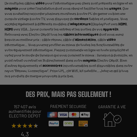
De multiples câbles
vidéo
pour l'informatique pas chers sont présents en ligne et en
magasin
pour créer l'installation dont vous rêvez et faciliter tous les
usages
. Que
vous souhaitiez raccorder plusieurs moniteurs à votre PC de gamer ou bien une
console vintage à votre TV, vous disposez de
cordons
fiables et pratiques. Vous
accédez également à différents modèles d'
adaptateurs
(DisplayPort vers
HDMI
,
HDMI
vers VGA...) pour convertir les entrées et les sorties de vos
appareils
.
Retrouvez avec Electro Dépôt tous les
câbles informatiques
dont vous aurez
besoin au meilleur prix : câble réseau, câble d'
alimentation
, câble
vidéo
informatique… Vous pourrez profiter au mieux de toutes les fonctionnalités de
votre équipement informatique. Passez commande en ligne en toute simplicité et
optez pour le mode de livraison qui vous convient le mieux : livraison à domicile, en
point retrait ou retrait en 1h directement dans votre
magasin
Electro Dépôt. Bien
d'autres équipements et
accessoires
incontournables sont disponibles dans notre
rayon "Réseau, Connectique". Prise CPL, clé Wifi, kit satellite... Jetez un œil à tous
nos produits de marque proposés à prix bas.
DES PRIX, MAIS PAS SEULEMENT !
157 407 avis
PAIEMENT SÉCURISÉ
GARANTIE À VIE
authentifiés pour
ELECTRO DEPOT
★★★★★
★★★★★
4,3