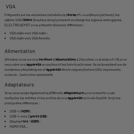
VGA
Fréquents sur les anciennes installations (
écran
PC ou vidéoprojecteurs), les
câbles VGA (
Video
Graphics Array) prennent en charge les signaux analogiques.
ELECTRO DEPOT vous présente diverses références :
VGA mâle vers VGA mâle ;
VGA mâle vers VGA femelle.
Alimentation
Attardez-vous sur nos
cordons
d'
alimentation
à 2 broches ou à embout C15 pour
raccorder vos
appareils
au secteur et les faire fonctionner. Ils se branchent sur de
nombreux périphériques et
appareils
électroniques (lecteur DVD, imprimante,
console...) selon leur ancienneté.
Adaptateurs
Vous avez accès également à différents
adaptateurs
pour convertir ou de
multiplier les entrées et les sorties de vos
appareils
en toute facilité. Voici les
principales références :
USB-C/
HDMI
;
USB-C vers 3
ports
USB
;
DisplayP
ort
/
HDMI
;
HDMI/VGA...