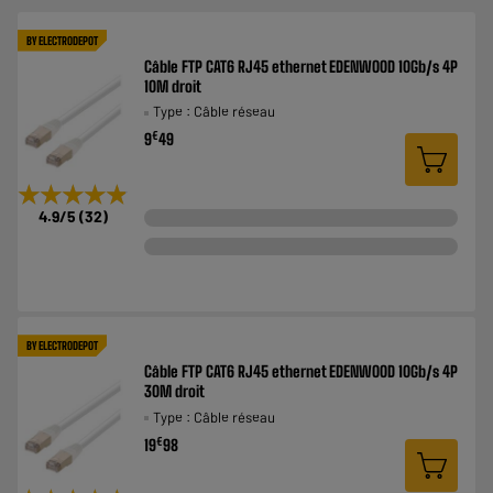
BY ELECTRODEPOT
Câble FTP CAT6 RJ45 ethernet EDENWOOD 10Gb/s 4P
10M droit
Type : Câble réseau
€
9
49
★★★★★
★★★★★
4.9
/5
(
32
)
BY ELECTRODEPOT
Câble FTP CAT6 RJ45 ethernet EDENWOOD 10Gb/s 4P
30M droit
Type : Câble réseau
€
19
98