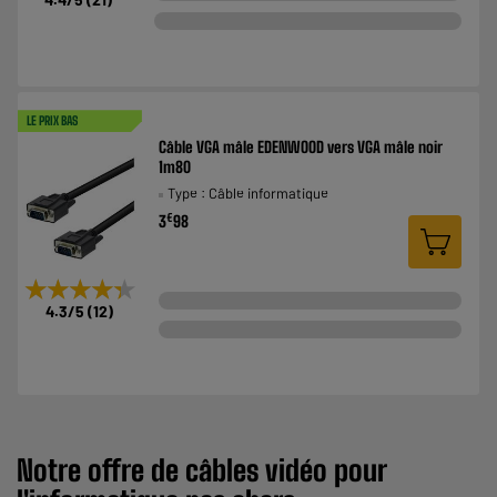
LE PRIX BAS
Câble VGA mâle EDENWOOD vers VGA mâle noir
1m80
Type : Câble informatique
€
3
98
★★★★★
★★★★★
4.3
/5
(
12
)
Notre offre de câbles
vidéo
pour