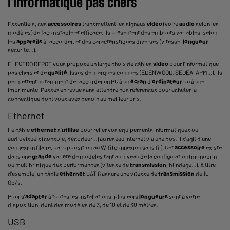
l'informatique pas chers
Essentiels, ces
accessoires
transmettent les signaux
vidéo
(voire
audio
selon les
modèles) de façon stable et efficace. Ils présentent des embouts variables, selon
les
appareils
à raccorder, et des caractéristiques diverses (vitesse,
longueur
,
sécurité...).
ELECTRO DEPOT vous propose un large choix de câbles
vidéo
pour l'informatique
pas chers et de
qualité
. Issus de marques connues (EDENWOOD, SEDEA, APM...), ils
permettent notamment de raccorder un PC à un
écran
d'
ordinateur
ou à une
imprimante. Passez en revue sans attendre nos références pour acheter la
connectique dont vous avez besoin au meilleur prix.
Ethernet
Le câble
ethernet
s'
utilise
pour relier vos équipements informatiques ou
audiovisuels (console, décodeur...) au réseau Internet via une box. Il s'agit d'une
connexion filaire, par opposition au Wifi (connexion sans fil). Cet
accessoire
existe
dans une
grande
variété de modèles tant au niveau de la configuration (monobrin
ou multibrin) que des performances (vitesse de
transmission
, blindage...). À titre
d'exemple, un câble
ethernet
CAT 6 assure une vitesse de
transmission
de 10
Gb/s.
Pour s'
adapter
à toutes les installations, plusieurs
longueurs
sont à votre
disposition, dont des modèles de 3, de 10 et de 30 mètres.
USB