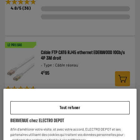
★★★★★
★★★★★
4.8
/5
(
36
)
LE PRIX BAS
Câble FTP CAT6 RJ45 ethernet EDENWOOD 10Gb/s
4P 3M droit
Type : Câble réseau
€
4
95
★★★★★
★★★★★
4.7
/5
(
40
)
Tout refuser
BIENVENUE chez ELECTRO DEPOT
Afin d'améliorer votre visite, et avec votre accord, ELECTRO DEPOT et ses
BY ELECTRODEPOT
partenaires utilisent des cookies qui traitent vos données personnelles pour :
Câble imprimante USB 2.0 EDENWOOD blanc 2m
- partager des contenus adaptés à vos préférences,