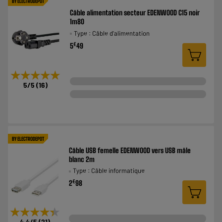
BY ELECTRODEPOT
Câble alimentation secteur EDENWOOD C15 noir
1m80
Type : Câble d'alimentation
€
5
49
★★★★★
★★★★★
5
/5
(
16
)
BY ELECTRODEPOT
Câble USB femelle EDENWOOD vers USB mâle
blanc 2m
Type : Câble informatique
€
2
98
★★★★★
★★★★★
4.4
/5
(
21
)