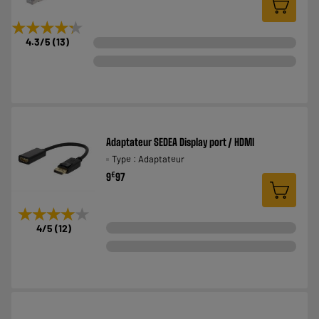
★★★★★
★★★★★
4.3
/5
(
13
)
Adaptateur SEDEA Display port / HDMI
Type : Adaptateur
€
9
97
★★★★★
★★★★★
4
/5
(
12
)