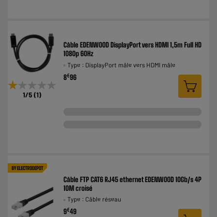
Câble EDENWOOD DisplayPort vers HDMI 1,5m Full HD
1080p 60Hz
Type : DisplayPort mâle vers HDMI mâle
€
8
96
★★★★★
★★★★★
1
/5
(
1
)
BY ELECTRODEPOT
Câble FTP CAT6 RJ45 ethernet EDENWOOD 10Gb/s 4P
10M croisé
Type : Câble réseau
€
9
49