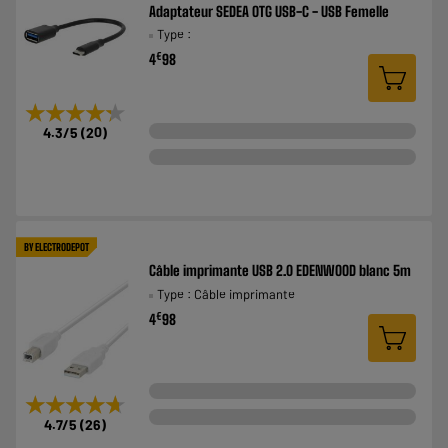
Adaptateur SEDEA OTG USB-C - USB Femelle
Type :
€
4
98
★★★★★
★★★★★
4.3
/5
(
20
)
BY ELECTRODEPOT
Câble imprimante USB 2.0 EDENWOOD blanc 5m
Type : Câble imprimante
€
4
98
★★★★★
★★★★★
4.7
/5
(
26
)