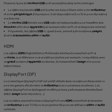
Plusieurs types de
cordons
USB
sont accessibles dans notre catalogue.
Le câble imprimante
USB
sert à créer une liaison filaire entre votre
ordinateur
et votre
périphérique
d'impression. Il est disponible en 5 ou 10 m pour répondre à
vos besoins.
Le
cordon
USB
femelle vers
USB
mâle est indispensable pour transférer des
données
entre deux
appareils
(par exemple entre un PC et un disque dur externe).
Polyvalents, les câbles
USB
-C, quant à eux, servent à de nombreux
usages
,
dont la
transmission
vidéo
et
audio
.
HDMI
Les câbles
HDMI
(High Definition Multimedia Interface) connectent un PC à
un
écran
, à un téléviseur ou à un vidéoprojecteur par exemple. Compatibles avec
un
grand
nombre d'
appareils
modernes, ils transmettent l'
image
et le son en
même temps.
DisplayPort (DP)
La connectique DisplayPort DP est plutôt utilisée dans un cadre professionnel ou
pour les gamers afin de relier un
ordinateur
à un ou plusieurs moniteurs. Les
câbles DisplayPort se distinguent en effet par leurs performances élevées (haut
débit,
image
haute résolution...).
Les modèles assurant la liaison DisplayPort vers
HDMI
permettent de brancher
un
ordinateur
à une TV HD ou un projecteur HD pour une diffusion
vidéo
et
audio
optimale.