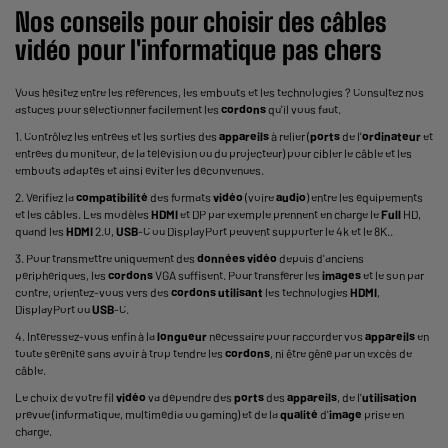
Nos conseils pour choisir des câbles
vidéo
pour l'informatique pas chers
Vous hésitez entre les références, les embouts et les technologies ? Consultez nos
astuces pour sélectionner facilement les
cordons
qu'il vous faut.
1. Contrôlez les entrées et les sorties des
appareils
à relier (
ports
de l'
ordinateur
et
entrées du moniteur, de la télévision ou du projecteur) pour cibler le câble et les
embouts adaptés et ainsi éviter les déconvenues.
2. Vérifiez la
compatibilité
des formats
vidéo
(voire
audio
) entre les équipements
et les câbles. Les modèles
HDMI
et DP par exemple prennent en charge le
Full
HD,
quand les
HDMI
2.0,
USB
-C ou DisplayPort peuvent supporter le 4k et le 8K..
3. Pour transmettre uniquement des
données
vidéo
depuis d'anciens
périphériques, les
cordons
VGA suffisent. Pour transférer les
images
et le son par
contre, orientez-vous vers des
cordons
utilisant
les technologies
HDMI
,
DisplayPort ou
USB
-C.
4. Intéressez-vous enfin à la
longueur
nécessaire pour raccorder vos
appareils
en
toute sérénité sans avoir à trop tendre les
cordons
, ni être gêné par un excès de
câble.
Le choix de votre fil
vidéo
va dépendre des
ports
des
appareils
, de l'
utilisation
prévue (informatique, multimédia ou gaming) et de la
qualité
d'
image
prise en
charge.