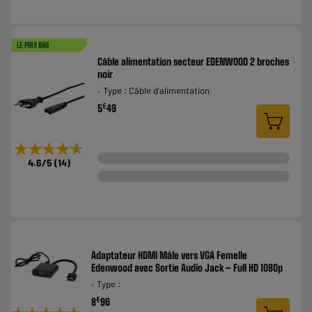
LE PRIX BAS
Câble alimentation secteur EDENWOOD 2 broches
noir
Type : Câble d'alimentation
€
5
49
★★★★★
★★★★★
4.6
/5
(
14
)
Adaptateur HDMI Mâle vers VGA Femelle
Edenwood avec Sortie Audio Jack – Full HD 1080p
Type :
€
8
96