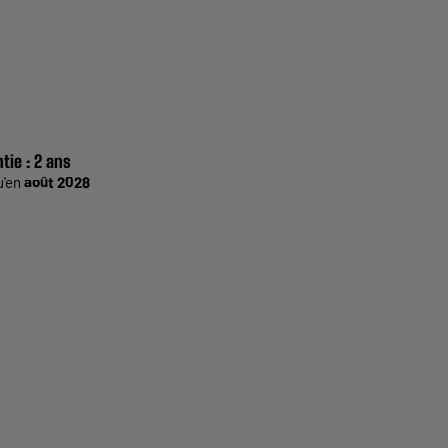
tie :
2 ans
u'en
août 2028