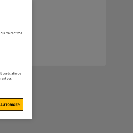
qui traitent vos
déposés afin de
érant vos
 AUTORISER