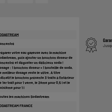
ODASTREAM
Garan
oncentré
Jusq
réparer votre eau gazeuse avec la machine
odastream, puis ajouter un bouchon doseur de
oncentré et déguster un délicieux soda !
osage : 1 bouchon doseur = 1 bouteille de soda.
e meilleur dosage reste le vôtre. A titre
ndicatif le bouchon présente 3 traits à l'intérieur
le 1er trait pour 1 verre, le 2ème pour 0,5 l et le
roisième pour 1 l
outes les machines Sodastream
ODASTREAM FRANCE