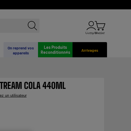
Compte
Panier
Les Produits
On reprend vos
Arrivages
Reconditionnés
appareils
STREAM COLA 440ML
ez un utilisateur