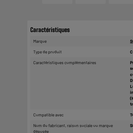
Caractéristiques
Marque
S
Type de produit
C
Caractéristiques complémentaires
P
s
c
D
L
i
(
t
Compatible avec
T
Nom du fabricant, raison sociale ou marque
S
déposée