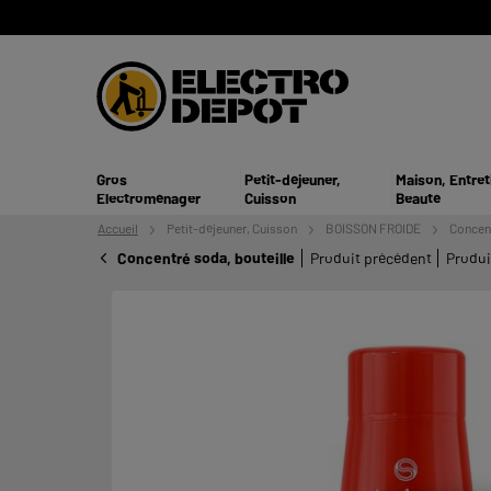
Gros
Petit-déjeuner,
Maison, Entret
Electroménager
Cuisson
Beauté
Accueil
Petit-déjeuner,
Cuisson
BOISSON FROIDE
Concent
Concentré soda, bouteille
Produit précédent
Produi