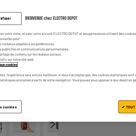
BIENVENUE chez ELECTRO DEPOT
refuser
rer votre visite, et avec votre accord, ELECTRO DEPOT et ses partenaires utilisent des cookies 
onnelles pour :
s contenus adaptés à vos préférences,
Ajouter au panier
es publicités et communications personnalisées,
e partage de contenu sur les réseaux sociaux,
trafic sur notre site web.
tique cookies
.
tez, l'expérience sera encore meilleure, si vous n'acceptez pas, des cookies statistiques sont 
statistiques anonymes à partir de votre navigation. Vous pouvez vous opposer à leur dépôt en g
1/6
es cookies
✔ TOUT