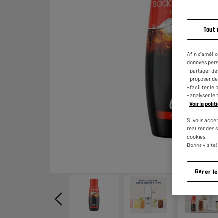
Tout 
Afin d'amélio
données pers
- partager de
- proposer d
- faciliter l
- analyser le 
Voir la poli
Si vous accep
réaliser des 
cookies.
Bonne visite!
Gérer l