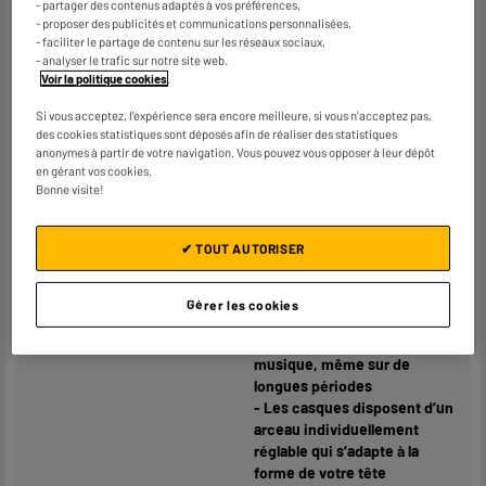
6,35mm mâle
- partager des contenus adaptés à vos préférences,
- proposer des publicités et communications personnalisées,
Coloris
Noir
- faciliter le partage de contenu sur les réseaux sociaux,
- analyser le trafic sur notre site web.
Voir la politique cookies
.
Caractéristiques
- La coupe parfaite réduit les
complémentaires
bruits extérieurs non
Si vous acceptez, l'expérience sera encore meilleure, si vous n'acceptez pas,
souhaités de sorte que vous
des cookies statistiques sont déposés afin de réaliser des statistiques
puissiez profiter de votre
anonymes à partir de votre navigation. Vous pouvez vous opposer à leur dépôt
musique sans être dérangé
en gérant vos cookies.
- Oreillettes de type "Clos" et
Bonne visite!
englobant totalement l'oreille
afin d'être bien isolé des
✔ TOUT AUTORISER
bruits extérieurs
- Réglage individuel du
volume en continu
Gérer les cookies
- Arceau rembourré pour
profiter confortablement de la
musique, même sur de
longues périodes
- Les casques disposent d’un
arceau individuellement
réglable qui s’adapte à la
forme de votre tête