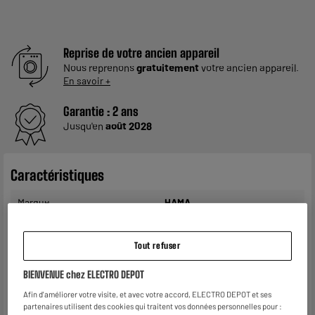
Reprise de votre ancien appareil
Nous reprenons
gratuitement
votre ancien appareil.
En savoir +
Garantie :
2 ans
Jusqu'en
août 2028
Caractéristiques
Marque
HAMA
Type
Casque filaire HiFi
Tout refuser
Sensibilité (dB)
113
BIENVENUE chez ELECTRO DEPOT
Réducteur de bruit
Oui
Afin d'améliorer votre visite, et avec votre accord, ELECTRO DEPOT et ses
Connectiques
Jack 3,52mm mâle/Jack
partenaires utilisent des cookies qui traitent vos données personnelles pour :