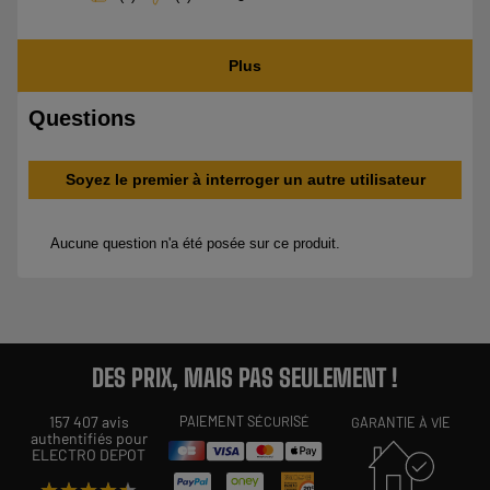
DES PRIX, MAIS PAS SEULEMENT !
157 407 avis
PAIEMENT SÉCURISÉ
GARANTIE À VIE
authentifiés pour
ELECTRO DEPOT
★★★★★
★★★★★