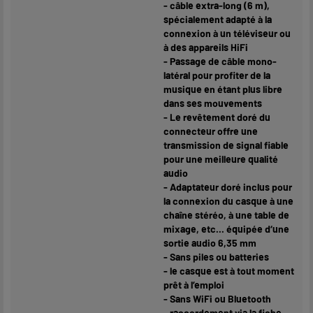
- câble extra-long (6 m),
spécialement adapté à la
connexion à un téléviseur ou
à des appareils HiFi
- Passage de câble mono-
latéral pour profiter de la
musique en étant plus libre
dans ses mouvements
- Le revêtement doré du
connecteur offre une
transmission de signal fiable
pour une meilleure qualité
audio
- Adaptateur doré inclus pour
la connexion du casque à une
chaîne stéréo, à une table de
mixage, etc... équipée d‘une
sortie audio 6,35 mm
- Sans piles ou batteries
- le casque est à tout moment
prêt à l’emploi
- Sans WiFi ou Bluetooth
- raccordement via la fiche