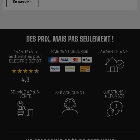
En savoir +
DES PRIX, MAIS PAS SEULEMENT !
157 407 avis
PAIEMENT SÉCURISÉ
GARANTIE À VIE
authentifiés pour
ELECTRO DEPOT
★★★★★
★★★★★
4,3
SERVICE APRÈS-
QUESTIONS /
SERVICE CLIENT
VENTE
RÉPONSES