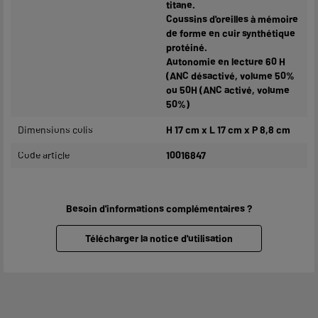
titane.
Coussins d'oreilles à mémoire
de forme en cuir synthétique
protéiné.
Autonomie en lecture 60 H
(ANC désactivé, volume 50%
ou 50H (ANC activé, volume
50%)
Dimensions colis
H 17 cm x L 17 cm x P 8,8 cm
Code article
10016847
Besoin d'informations complémentaires ?
Télécharger la notice d'utilisation