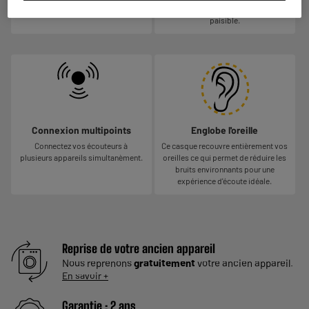
journée.
votre écoute est plus claire et
paisible.
Connexion multipoints
Englobe l'oreille
Connectez vos écouteurs à
Ce casque recouvre entièrement vos
plusieurs appareils simultanèment.
oreilles ce qui permet de réduire les
bruits environnants pour une
expérience d'écoute idéale.
Reprise de votre ancien appareil
Nous reprenons
gratuitement
votre ancien appareil.
En savoir +
Garantie :
2 ans