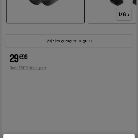
1/6
Voir les caractéristiques
29
€
99
1
€
03
Dont