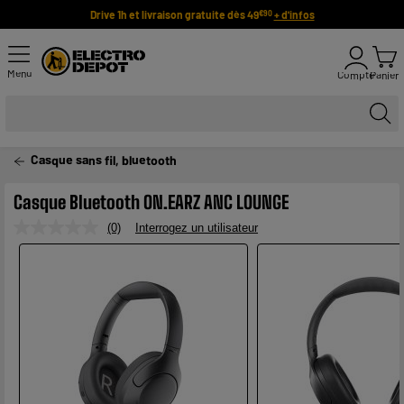
Drive 1h et livraison gratuite dès 49
+ d'infos
€90
Menu
Compte
Panier
Casque sans fil, bluetooth
Casque Bluetooth ON.EARZ ANC LOUNGE
(0)
Interrogez un utilisateur
Aucune
valeur
de
notation.
Lien
sur
la
même
page.