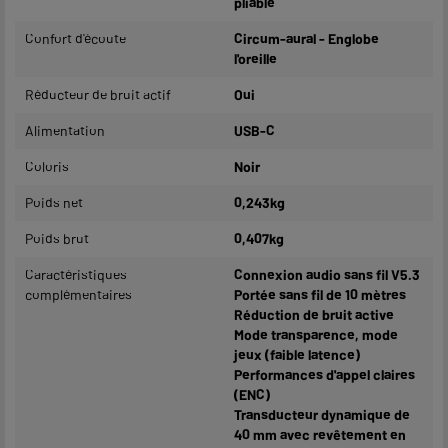
pliable
Confort d'écoute
Circum-aural - Englobe
l'oreille
Réducteur de bruit actif
Oui
Alimentation
USB-C
Coloris
Noir
Poids net
0,243kg
Poids brut
0,407kg
Caractéristiques
Connexion audio sans fil V5.3
complémentaires
Portée sans fil de 10 mètres
Réduction de bruit active
Mode transparence, mode
jeux (faible latence)
Performances d'appel claires
(ENC)
Transducteur dynamique de
40 mm avec revêtement en