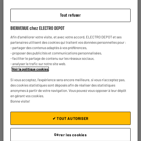
Tout refuser
BIENVENUE chez ELECTRO DEPOT
Afin d'améliorer votre visite, et avec votre accord, ELECTRO DEPOT et ses
partenaires utilisent des cookies qui traitent vos données personnelles pour :
- partager des contenus adaptés à vos préférences,
- proposer des publicités et communications personnalisées,
CHARGEUR
NON-INCLUS
- faciliter le partage de contenu sur les réseaux sociaux,
- analyser le trafic sur notre site web.
Voir la politique cookies
.
Découvrez notre Casque Bluetooth ON.EARZ ANC
Si vous acceptez, l'expérience sera encore meilleure, si vous n'acceptez pas,
LOUNGE
des cookies statistiques sont déposés afin de réaliser des statistiques
anonymes à partir de votre navigation. Vous pouvez vous opposer à leur dépôt
en gérant vos cookies.
Bonne visite!
✔ TOUT AUTORISER
60h
Réduction de bruit active
L’autonomie est de 60h, de quoi
Grâce à cette fonctionnalité, profitez
Gérer les cookies
profiter de la musique toute la
pleinement de votre contenu audio :