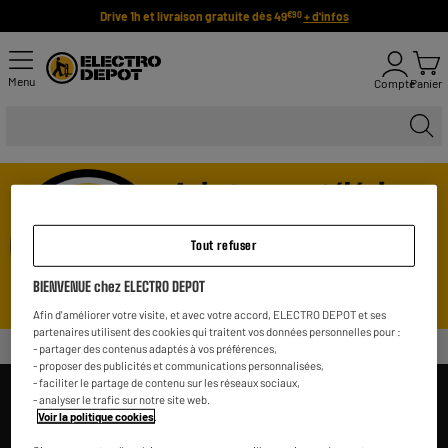
Drive 1h et livraison gratuite dès 49
+ d'infos
€90
Menu
Compte
Panier
Tout refuser
BIENVENUE chez ELECTRO DEPOT
Afin d'améliorer votre visite, et avec votre accord, ELECTRO DEPOT et ses
partenaires utilisent des cookies qui traitent vos données personnelles pour :
- partager des contenus adaptés à vos préférences,
- proposer des publicités et communications personnalisées,
- faciliter le partage de contenu sur les réseaux sociaux,
DES PRIX, MAIS PAS SEULEMENT !
- analyser le trafic sur notre site web.
Voir la politique cookies
.
157 407 avis
PAIEMENT SÉCURISÉ
GARANTIE À VIE