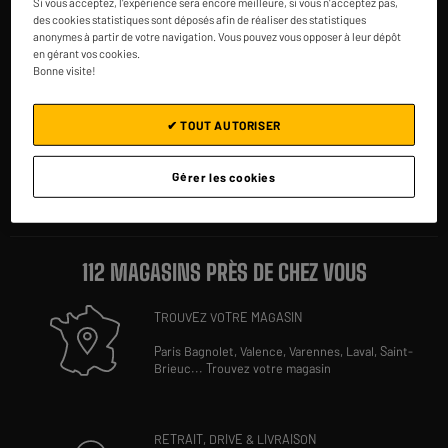
authentifiés pour
Si vous acceptez, l'expérience sera encore meilleure, si vous n'acceptez pas,
ELECTRO DEPOT
des cookies statistiques sont déposés afin de réaliser des statistiques
anonymes à partir de votre navigation. Vous pouvez vous opposer à leur dépôt
★★★★★
★★★★★
en gérant vos cookies.
Bonne visite!
4,3
SERVICE APRÈS-
QUESTIONS /
SERVICE CLIENT
VENTE
RÉPONSES
✔ TOUT AUTORISER
Gérer les cookies
112 MAGASINS PRÈS DE CHEZ VOUS
TROUVEZ VOTRE MAGASIN
Paris Bagnolet,
Valence,
Varennes,
Laval,
Saint-
Brieuc
...
Trouvez votre magasin
RETRAIT, DRIVE & LIVRAISON