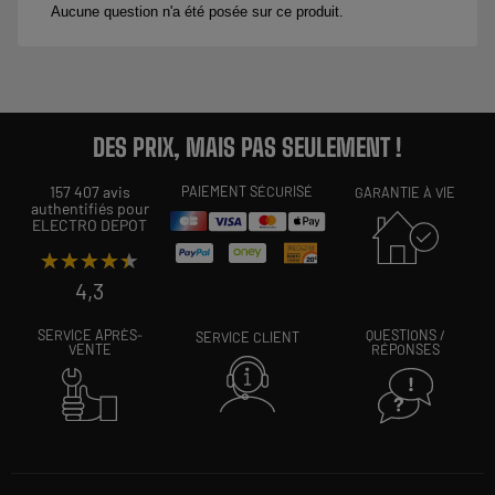
DES PRIX, MAIS PAS SEULEMENT !
157 407 avis
PAIEMENT SÉCURISÉ
GARANTIE À VIE
authentifiés pour
ELECTRO DEPOT
★★★★★
★★★★★
4,3
SERVICE APRÈS-
QUESTIONS /
SERVICE CLIENT
VENTE
RÉPONSES