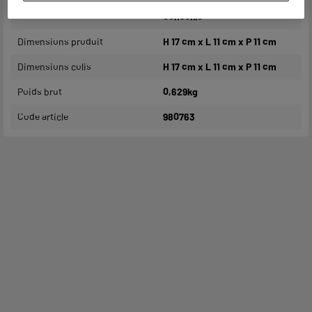
nettoyage léger à la main est
conseillé
Dimensions produit
H 17 cm x L 11 cm x P 11 cm
Dimensions colis
H 17 cm x L 11 cm x P 11 cm
Poids brut
0,629kg
Code article
980763