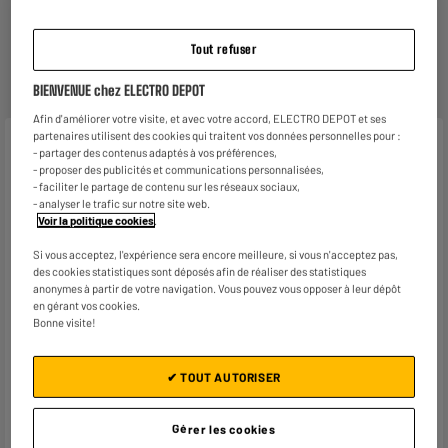
Tout refuser
Garantie :
2 ans
Jusqu'en
août 2028
BIENVENUE chez ELECTRO DEPOT
Afin d'améliorer votre visite, et avec votre accord, ELECTRO DEPOT et ses
partenaires utilisent des cookies qui traitent vos données personnelles pour :
Caractéristiques
- partager des contenus adaptés à vos préférences,
- proposer des publicités et communications personnalisées,
Type de produit
Bocal, Pot
- faciliter le partage de contenu sur les réseaux sociaux,
- analyser le trafic sur notre site web.
Voir la politique cookies
.
Coloris
Transparent et Inox
Si vous acceptez, l'expérience sera encore meilleure, si vous n'acceptez pas,
Matière principale
Verre
des cookies statistiques sont déposés afin de réaliser des statistiques
anonymes à partir de votre navigation. Vous pouvez vous opposer à leur dépôt
Contenance
1,2L
en gérant vos cookies.
Bonne visite!
Caractéristiques
Idéal pour la conservation à
complémentaires
sec des aliments
✔ TOUT AUTORISER
Seul le bocal passe au lave
vaisselle
Gérer les cookies
Pour le couvercle, un