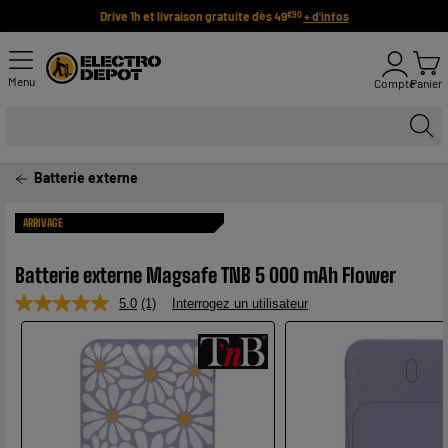
Drive 1h et livraison gratuite dès 49
+ d'infos
€90
Menu
Compte
Panier
Batterie externe
ARRIVAGE
Batterie externe Magsafe TNB 5 000 mAh Flower
5.0
(1)
Interrogez un utilisateur
Lire
1
avis.
Lien
sur
la
même
page.