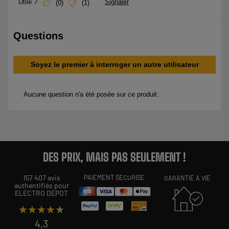
DES PRIX, MAIS PAS SEULEMENT !
157 407 avis
PAIEMENT SÉCURISÉ
GARANTIE À VIE
authentifiés pour
ELECTRO DEPOT
★★★★★
★★★★★
4,3