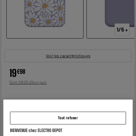
1/5
Voir les caractéristiques
19
€
98
0
€
05
Dont
Tout refuser
BIENVENUE chez ELECTRO DEPOT