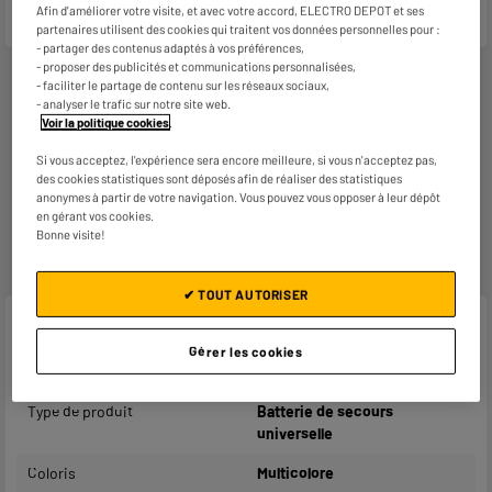
Afin d'améliorer votre visite, et avec votre accord, ELECTRO DEPOT et ses
partenaires utilisent des cookies qui traitent vos données personnelles pour :
- partager des contenus adaptés à vos préférences,
- proposer des publicités et communications personnalisées,
- faciliter le partage de contenu sur les réseaux sociaux,
- analyser le trafic sur notre site web.
Voir la politique cookies
.
Reprise de votre ancien appareil
Nous reprenons
gratuitement
votre ancien appareil.
Si vous acceptez, l'expérience sera encore meilleure, si vous n'acceptez pas,
des cookies statistiques sont déposés afin de réaliser des statistiques
En savoir +
anonymes à partir de votre navigation. Vous pouvez vous opposer à leur dépôt
en gérant vos cookies.
Garantie :
2 ans
Bonne visite!
Jusqu'en
août 2028
✔ TOUT AUTORISER
Caractéristiques
Gérer les cookies
Marque
TNB
Type de produit
Batterie de secours
universelle
Coloris
Multicolore