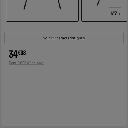
1/7
Voir les caractéristiques
34
€
98
0
€
98
Dont