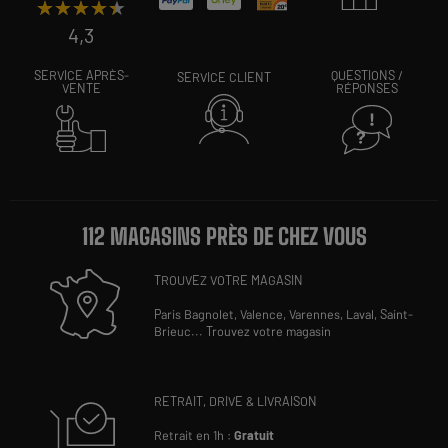
★★★★★
★★★★★
4,3
SERVICE APRÈS-
QUESTIONS /
SERVICE CLIENT
VENTE
RÉPONSES
112 MAGASINS PRÈS DE CHEZ VOUS
TROUVEZ VOTRE MAGASIN
Paris Bagnolet,
Valence,
Varennes,
Laval,
Saint-
Brieuc
...
Trouvez votre magasin
RETRAIT, DRIVE & LIVRAISON
Retrait en 1h :
Gratuit