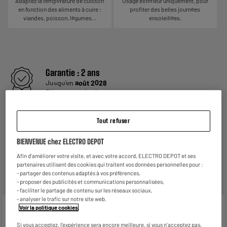
Adaptez la température de cuisson
Usage extérieur uniquement, pour
en fonction des aliments à cuire :
profiter des belles journées
viandes, poisson, légumes...
ensoleillées.
Garantie :
2 ans
Jusqu'en
août 2028
Pièces et main d'oeuvre
Reprise de votre ancien appareil
Tout refuser
C'est
gratuit !
En savoir +
BIENVENUE chez ELECTRO DEPOT
ELECTROSÛR
Une assurance à vie à partir de
6€/mois
pour couvrir les
Afin d'améliorer votre visite, et avec votre accord, ELECTRO DEPOT et ses
appareils de votre foyer achetés chez nous ou ailleurs.
partenaires utilisent des cookies qui traitent vos données personnelles pour :
- partager des contenus adaptés à vos préférences,
En savoir +
- proposer des publicités et communications personnalisées,
- faciliter le partage de contenu sur les réseaux sociaux,
- analyser le trafic sur notre site web.
Voir la politique cookies
.
Caractéristiques
Si vous acceptez, l'expérience sera encore meilleure, si vous n'acceptez pas,