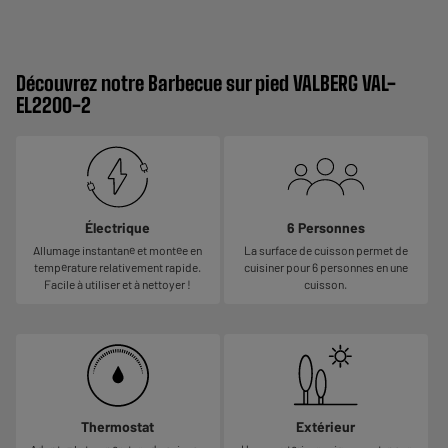
Découvrez notre Barbecue sur pied VALBERG VAL-
EL2200-2
Électrique
6 Personnes
Allumage instantané et montée en
La surface de cuisson permet de
température relativement rapide.
cuisiner pour 6 personnes en une
Facile à utiliser et à nettoyer !
cuisson.
Thermostat
Extérieur