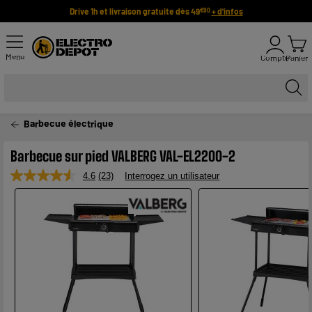
Drive 1h et livraison gratuite dès 49
+ d'infos
€90
Menu
Compte
Panier
Barbecue électrique
Barbecue sur pied VALBERG VAL-EL2200-2
4.6
(23)
Interrogez un utilisateur
Lire
23
avis.
Lien
sur
la
même
page.